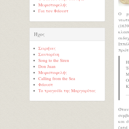
Μεφιστοφελής
Για τον Φάουστ
Ο μ
νεωτε
(163
κλασι
Ήχος
εκδο
Ιππό
Σειρήνες
πρώτ
Σαντορίνη
Song to the Siren
Η
Don Juan
Τ
Μεφιστοφελής
Μ
Calling from the Sea
Ο
Φάουστ
Κ
Το τραγούδι της Μαργαρίτας
Όταν
συμβο
και ό
ζητά 