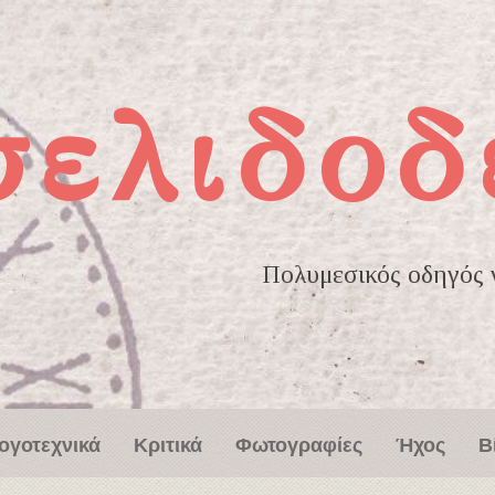
σελιδοδ
Πολυμεσικός οδηγός γ
ογοτεχνικά
Κριτικά
Φωτογραφίες
Ήχος
Β