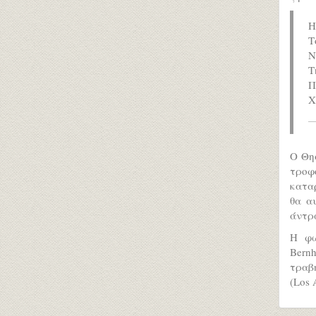
Η
Τ
Ν
Τ
Π
Χ
Ο Θησ
τροφ
κατα
θα α
άντρα
H φω
Bern
τραβή
(Los 