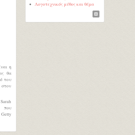
Λογοτεχνικός μύθος και θέμα
ίναι η
ας θα
ό του
 στον
Sarah
, που
 Getty