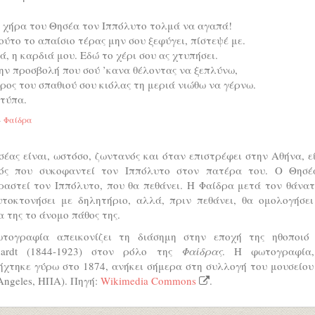
 χήρα του Θησέα τον Ιππόλυτο τολμά να αγαπά!
ούτο το απαίσιο τέρας μην σου ξεφύγει, πίστεψέ με.
ά, η καρδιά μου. Εδώ το χέρι σου ας χτυπήσει.
ην προσβολή που σού ’κανα θέλοντας να ξεπλύνω,
ρος του σπαθιού σου κιόλας τη μεριά νιώθω να γέρνω.
τύπα.
Φαίδρα
έας είναι, ωστόσο, ζωντανός και όταν επιστρέφει στην Αθήνα, ε
ός που συκοφαντεί τον Ιππόλυτο στον πατέρα του. Ο Θησέ
ραστεί τον Ιππόλυτο, που θα πεθάνει. Η Φαίδρα μετά τον θάνατ
υτοκτονήσει με δηλητήριο, αλλά, πριν πεθάνει, θα ομολογήσει
 της το άνομο πάθος της.
τογραφία απεικονίζει τη διάσημη στην εποχή της ηθοποιό 
hardt (1844-1923) στον ρόλο της
Φαίδρας
. Η φωτογραφία
χτηκε γύρω στο 1874, ανήκει σήμερα στη συλλογή του μουσείου
Angeles, ΗΠΑ). Πηγή:
Wikimedia Commons
.