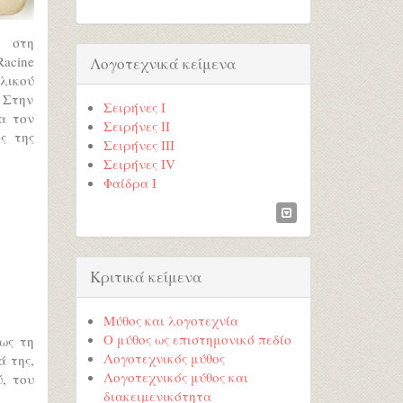
 στη
Racine
Λογοτεχνικά κείμενα
λικού
. Στην
Σειρήνες Ι
α τον
Σειρήνες ΙΙ
ς της
Σειρήνες ΙΙΙ
Σειρήνες ΙV
Φαίδρα Ι
Κριτικά κείμενα
Μύθος και λογοτεχνία
Ο μύθος ως επιστημονικό πεδίο
ως τη
Λογοτεχνικός μύθος
ά της,
Λογοτεχνικός μύθος και
ύ, του
διακειμενικότητα