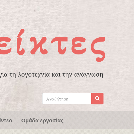
είκτες
ια τη λογοτεχνία και την ανάγνωση
Φόρμα
αναζήτησης
Αναζήτηση
ίντεο
Ομάδα εργασίας