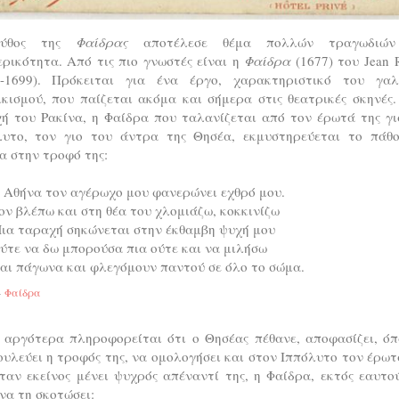
ύθος της
Φαίδρας
αποτέλεσε θέμα πολλών τραγωδιών
ρικότητα. Από τις πιο γνωστές είναι η
Φαίδρα
(1677) του Jean 
9-1699). Πρόκειται για ένα έργο, χαρακτηριστικό του γαλ
κισμού, που παίζεται ακόμα και σήμερα στις θεατρικές σκηνές
χή του Ρακίνα, η Φαίδρα που ταλανίζεται από τον έρωτά της γι
λυτο, τον γιo του άντρα της Θησέα, εκμυστηρεύεται το πάθο
α στην τροφό της:
 Αθήνα τον αγέρωχο μου φανερώνει εχθρό μου.
ον βλέπω και στη θέα του χλομιάζω, κοκκινίζω
ια ταραχή σηκώνεται στην έκθαμβη ψυχή μου
ύτε να δω μπορούσα πια ούτε και να μιλήσω
αι πάγωνα και φλεγόμουν παντού σε όλο το σώμα.
Φαίδρα
 αργότερα πληροφορείται ότι ο Θησέας πέθανε, αποφασίζει, όπ
υλεύει η τροφός της, να ομολογήσει και στον Ιππόλυτο τον έρωτ
ταν εκείνος μένει ψυχρός απέναντί της, η Φαίδρα, εκτός εαυτο
να τη σκοτώσει: