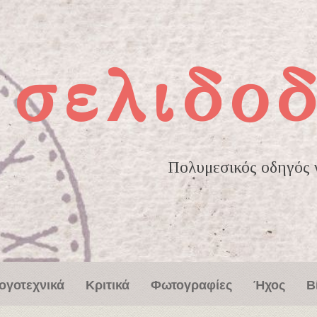
σελιδοδ
Πολυμεσικός οδηγός γ
ογοτεχνικά
Κριτικά
Φωτογραφίες
Ήχος
Β