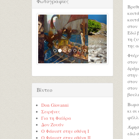
Φωτογραφίες
Bρεθ
κοιτά
κοιτά
στον 
Eδώ 
τη ζυ
της α
Φτέρ
στον 
δρόμο
στην
στον 
στον 
Βίντεο
βουλι
Bωμο
Don Giovanni
κι οι
Σειρήνες
φύλλα
Για τη Φαίδρα
Δον Ζουάν
Άφησε
Ο Φάουστ στην οθόνη Ι
εδώ σ
Ο Φάουστ στην οθόνη ΙI