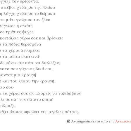
γγιξε τον ορίζοντα.
 ο κύβος χτύπησε την πλάκα
 η λόγχη χτύπησε το θώρακα
το μάτι γνώρισε τον ξένο
τέγνωσε η αγάπη
σε τρύπιες ψυχές·
κοιτάζεις γύρω σου και βρίσκεις
 τα πόδια θερισμένα
ο τα χέρια πεθαμένα
 τα μάτια σκοτεινά·
δε μένει πια ούτε να διαλέξεις
νατο που γύρευες δικό σου,
γοντας μια κραυγή
 και του λύκου την κραυγή,
κιο σου·
 τα χέρια σου αν μπορείς να ταξιδέψουν
λησε απ’ τον άπιστο καιρό
ούλιαξε,
άζει όποιος σηκώνει τις μεγάλες πέτρες.
Αναδημοσιεύεται από την
Ανεμόσκ