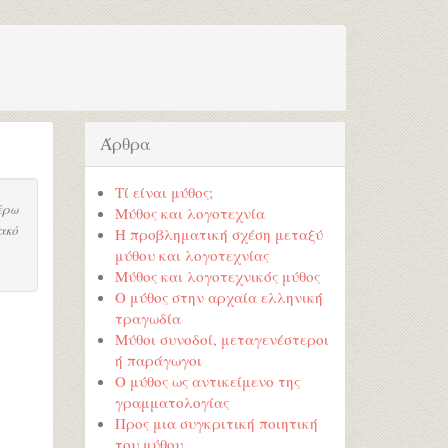
Άρθρα
Τί είναι μύθος;
έρω
Μύθος και λογοτεχνία
ακό
Η προβληματική σχέση μεταξύ
μύθου και λογοτεχνίας
Μύθος και λογοτεχνικός μύθος
Ο μύθος στην αρχαία ελληνική
τραγωδία
Μύθοι συνοδοί, μεταγενέστεροι
ή παράγωγοι
Ο μύθος ως αντικείμενο της
γραμματολογίας
Προς μια συγκριτική ποιητική
του μύθου