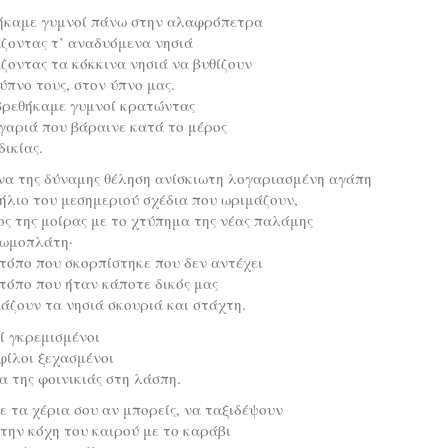
ήκαμε γυμνοί πάνω στην αλαφρόπετρα
ζοντας τ’ αναδυόμενα νησιά
ζοντας τα κόκκινα νησιά να βυθίζουν
ύπνο τους, στον ύπνο μας.
βρεθήκαμε γυμνοί κρατώντας
γαριά που βάραινε κατά το μέρος
δικίας.
να της δύναμης θέληση ανίσκιωτη λογαριασμένη αγάπη
ήλιο του μεσημεριού σχέδια που ωριμάζουν,
ς της μοίρας με το χτύπημα της νέας παλάμης
 ωμοπλάτη·
τόπο που σκορπίστηκε που δεν αντέχει
τόπο που ήταν κάποτε δικός μας
άζουν τα νησιά σκουριά και στάχτη.
ί γκρεμισμένοι
 φίλοι ξεχασμένοι
 της φοινικιάς στη λάσπη.
 τα χέρια σου αν μπορείς, να ταξιδέψουν
την κόχη του καιρού με το καράβι