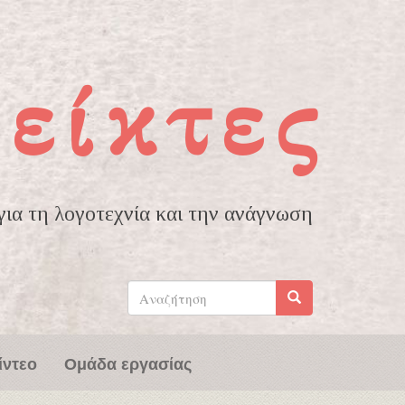
είκτες
ια τη λογοτεχνία και την ανάγνωση
Φόρμα
αναζήτησης
Αναζήτηση
ίντεο
Ομάδα εργασίας