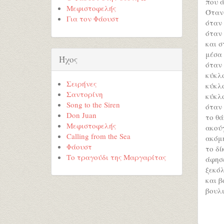
που ά
Μεφιστοφελής
Όταν
Για τον Φάουστ
όταν
όταν 
και σ
μέσα 
Ήχος
όταν 
κύκλο
Σειρήνες
κύκλ
Σαντορίνη
κύκλο
Song to the Siren
όταν 
Don Juan
το θά
Μεφιστοφελής
ακού
Calling from the Sea
ακόμη
Φάουστ
το δί
Το τραγούδι της Μαργαρίτας
άφησε
ξεκόλ
και β
βουλι