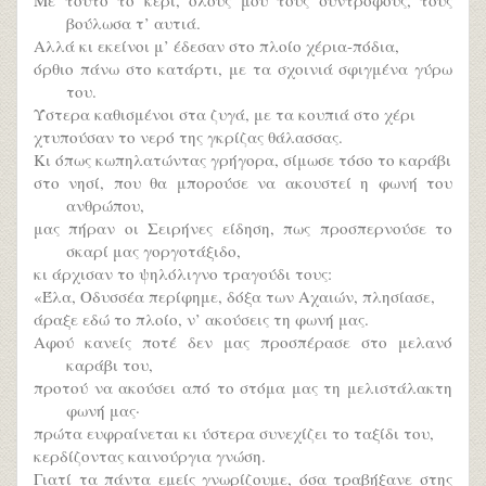
βούλωσα τ’ αυτιά.
Αλλά κι εκείνοι μ’ έδεσαν στο πλοίο χέρια-πόδια,
όρθιο πάνω στο κατάρτι, με τα σχοινιά σφιγμένα γύρω
του.
Ύστερα καθισμένοι στα ζυγά, με τα κουπιά στο χέρι
χτυπούσαν το νερό της γκρίζας θάλασσας.
Κι όπως κωπηλατώντας γρήγορα, σίμωσε τόσο το καράβι
στο νησί, που θα μπορούσε να ακουστεί η φωνή του
ανθρώπου,
μας πήραν οι Σειρήνες είδηση, πως προσπερνούσε το
σκαρί μας γοργοτάξιδο,
κι άρχισαν το ψηλόλιγνο τραγούδι τους:
«Έλα, Οδυσσέα περίφημε, δόξα των Αχαιών, πλησίασε,
άραξε εδώ το πλοίο, ν’ ακούσεις τη φωνή μας.
Αφού κανείς ποτέ δεν μας προσπέρασε στο μελανό
καράβι του,
προτού να ακούσει από το στόμα μας τη μελιστάλακτη
φωνή μας·
πρώτα ευφραίνεται κι ύστερα συνεχίζει το ταξίδι του,
κερδίζοντας καινούργια γνώση.
Γιατί τα πάντα εμείς γνωρίζουμε, όσα τραβήξανε στης