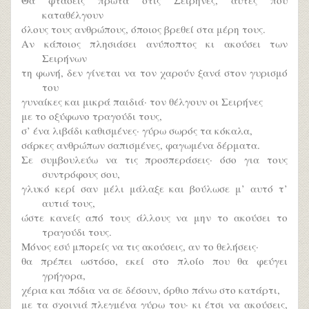
καταθέλγουν
όλους τους ανθρώπους, όποιος βρεθεί στα μέρη τους.
Αν κάποιος πλησιάσει ανύποπτος κι ακούσει των
Σειρήνων
τη φωνή, δεν γίνεται να τον χαρούν ξανά στον γυρισμό
του
γυναίκες και μικρά παιδιά· τον θέλγουν οι Σειρήνες
με το οξύφωνο τραγούδι τους,
σ’ ένα λιβάδι καθισμένες· γύρω σωρός τα κόκαλα,
σάρκες ανθρώπων σαπισμένες, φαγωμένα δέρματα.
Σε συμβουλεύω να τις προσπεράσεις· όσο για τους
συντρόφους σου,
γλυκό κερί σαν μέλι μάλαξε και βούλωσε μ’ αυτό τ’
αυτιά τους,
ώστε κανείς από τους άλλους να μην το ακούσει το
τραγούδι τους.
Μόνος εσύ μπορείς να τις ακούσεις, αν το θελήσεις·
θα πρέπει ωστόσο, εκεί στο πλοίο που θα φεύγει
γρήγορα,
χέρια και πόδια να σε δέσουν, όρθιο πάνω στο κατάρτι,
με τα σχοινιά πλεγμένα γύρω του· κι έτσι να ακούσεις,