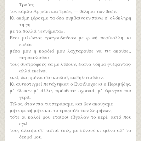
Τροίας
τον κάμπο Αργείοι και Τρώες — θέλημα των θεών.
Κι ακόμη ξέρουμε τα όσα συμβαίνουν πάνω σ’ ολόκληρη
τη γη
με τα πολλά γεννήματα».
Έτσι μιλώντας τραγουδούσαν με φωνή περίκαλλη· κι
εμένα
μέσα μου η καρδιά μου λαχταρούσε να τις ακούσει,
παρακαλούσα
τους συντρόφους να με λύσουν, έκανα νόημα γνέφοντας·
αλλά εκείνοι
εκεί, σκυμμένοι στα κουπιά, κωπηλατούσαν.
Κι αυτοστιγμεί πετάχτηκαν ο Ευρύλοχος κι ο Περιμήδης.
μ’ έδεσαν μ’ άλλα, πρόσθετα σχοινιά, μ’ έφιγγαν πιο
γερά.
Τέλος, όταν πια τις περάσαμε, και δεν ακούγαμε
μήτε φωνή μήτε και το τραγούδι των Σειρήνων,
τότε οι καλοί μου εταίροι έβγαλαν το κερί, αυτό που
εγώ
τους άλειψα στ’ αυτιά τους, με λύνουν κι εμένα απ’ τα
δεσμά μου.