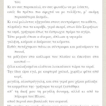
του.
Κι αν σας παρακαλώ, αν σας φωνάζω να με λύσετε,
εσείς θα πρέπει πιο σφιχτά να με τυλίξετε, μ’ ακόμη
περισσότερα δεσμά».
Κι ενώ μιλώντας εξηγούσα στους συντρόφους το κάθετι,
πλησίαζε πια το καράβι, γερό σκαρί, στων δύο Σειρήνων
το νησί, γρήγορα όπως το έσπρωχνε πρίμο το αγέρι.
Τότε μεμιάς έπεσε ο άνεμος, άπλωσε η νηνεμία
γαλήνη, κοίμισε ο δαίμονας τα κύματα.
Ευθύς πετάχτηκαν πάνω οι σύντροφοι και μαϊνάρουν τα
πανιά,
τα μάζεψαν στο κοίλωμα του πλοίου κι έσκυψαν στα
κουπιά —
ξύλα καλοξυσμένα ελάτινα λευκαίνουν τώρα το νερό.
Την ίδια ώρα εγώ, με κοφτερό χαλκό, χωρίζω φέτα από
κερί,
μεγάλη, ολοστρόγγυλη, και στα γερά μου χέρια μάλαξα
τα κομμάτια της· γρήγορα το κερί ζεστάθηκε
απ’ τη δική μου τη μεγάλη δυναμη, αλλά κι από το
πύρωμα του Ήλιου,
οπού περνά σαν βασιλιάς τον ουρανό.
Με τούτο το κερί, όλους μου τους συντρόφους, τους