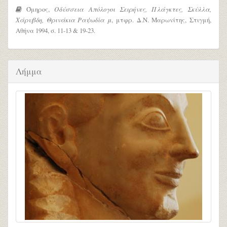
Όμηρος,
Οδύσσεια Απόλογοι Σειρήνες, Πλάγκτες, Σκύλλα,
Χάρυβδη, Θρινάκια Ραψωδία μ
, μτφρ. Δ.Ν. Μαρωνίτης, Στιγμή,
Αθήνα 1994, σ. 11-13 & 19-23.
Λήμμα