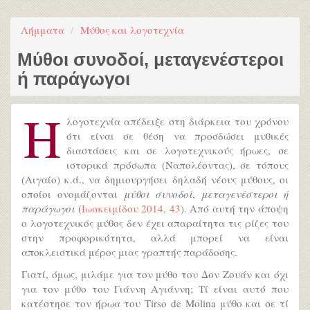
Λήμματα
Μύθος και λογοτεχνία
Μύθοι συνοδοί, μεταγενέστεροι
ή παράγωγοι
Η
λογοτεχνία απέδειξε στη διάρκεια του χρόνου
ότι είναι σε θέση να προσδώσει μυθικές
διαστάσεις και σε λογοτεχνικούς ήρωες, σε
ιστορικά πρόσωπα (Ναπολέοντας), σε τόπους
(Αιγαίο) κ.ά., να δημιουργήσει δηλαδή νέους μύθους, οι
οποίοι ονομάζονται
μύθοι συνοδοί
,
μεταγενέστεροι ή
παράγωγοι
(
Ιωακειμίδου 2014, 43
). Από αυτή την άποψη
ο λογοτεχνικός μύθος δεν έχει απαραίτητα τις ρίζες του
στην προφορικότητα, αλλά μπορεί να είναι
αποκλειστικά μέρος μιας γραπτής παράδοσης.
Γιατί, όμως, μιλάμε για τον μύθο του Δον Ζουάν και όχι
για τον μύθο του Γιάννη Αγιάννη; Τί είναι αυτό που
κατέστησε τον ήρωα του Tirso de Molina μύθο και σε τί