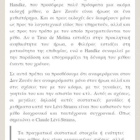
Handke, που προσέφερε πολύ πρόσφατα μια ακόμα
εκδοχή μύθου, ο Δον Ζουάν είναι ήρωας σε ένα
μυθιστόρημα. Και οι τρεις εκδοχές δεν διαφέρουν μόνο
ως προς το λογοτεχνικό είδος που υπηρετούν, αλλά και
ως προς τον τρόπο με τον οποίο πραγματεύονται τον
μύθο. Αν ο Tirso de Molina εστιάζει στην προκλητική
ανηθικότητα του ήρωα, ο Φιλύρας εστιάζει στη
ματαιότητα της επιθυμίας, ενώ ο Handke συνομιλεί με
την παράδοση και υπογραμμίζει τη δύναμη του μύθου
έναντι του χρόνου.
Σε αυτά πρέπει να προσθέσουμε ότι αναφερόμενοι στον
Δον Ζουάν δεν αναφερόμαστε μόνο στον ήρωα αλλά και
στις σχέσεις του με τον κόσμο, με τις γυναίκες, τη
γοητεία του και την απιστία του κτλ. Αυτές οι σχέσεις,
οι μεγάλες δηλαδή αυτές συστατικές μονάδες ή
μυθήματα
κατά τον Lévi-Strauss είναι που καθιστούν τον
μύθο διαχρονικό και ταυτόχρονα συγχρονικό. Όπως
σημειώνει ο Claude Lévi-Strauss,
Τα πραγματικά συστατικά στοιχεία ή ενότητες
του μύθου δεν είναι μεμονωμένες σχέσεις, αλλά