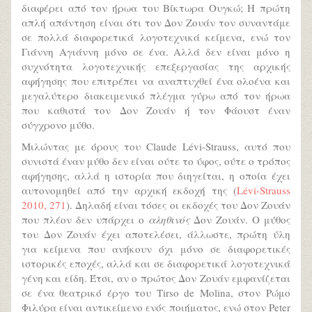
διαφέρει από τον ήρωα του Βίκτωρα Ουγκώ; Η πρώτη
απλή απάντηση είναι ότι τον Δον Ζουάν τον συναντάμε
σε πολλά διαφορετικά λογοτεχνικά κείμενα, ενώ τον
Γιάννη Αγιάννη μόνο σε ένα. Αλλά δεν είναι μόνο η
συχνότητα λογοτεχνικής επεξεργασίας της αρχικής
αφήγησης που επιτρέπει να αναπτυχθεί ένα ολοένα και
μεγαλύτερο διακειμενικό πλέγμα γύρω από τον ήρωα
που καθιστά τον Δον Ζουάν ή τον Φάουστ έναν
σύγχρονο μύθο.
Μιλώντας με όρους του Claude Lévi-Strauss, αυτό που
συνιστά έναν μύθο δεν είναι ούτε το ύφος, ούτε ο τρόπος
αφήγησης, αλλά η ιστορία που διηγείται, η οποία έχει
αυτονομηθεί από την αρχική εκδοχή της (
Lévi-Strauss
2010, 271
). Δηλαδή είναι τόσες οι εκδοχές του Δον Ζουάν
που πλέον δεν υπάρχει ο
αληθινός
Δον Ζουάν. Ο μύθος
του Δον Ζουάν έχει αποτελέσει, άλλωστε, πρώτη ύλη
για κείμενα που ανήκουν όχι μόνο σε διαφορετικές
ιστορικές εποχές, αλλά και σε διαφορετικά λογοτεχνικά
γένη και είδη. Έτσι, αν ο πρώτος Δον Ζουάν εμφανίζεται
σε ένα θεατρικό έργο του Tirso de Molina, στον Ρώμο
Φιλύρα είναι αντικείμενο ενός ποιήματος, ενώ στον Peter