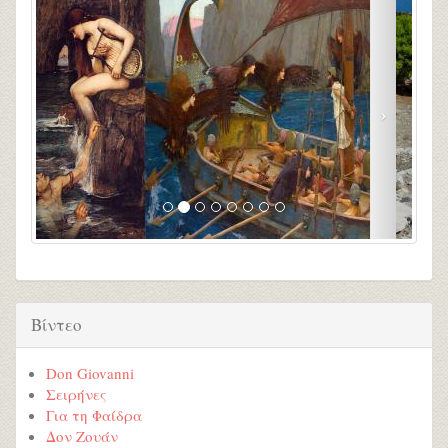
Βίντεο
Don Giovanni
Σειρήνες
Για τη Φαίδρα
Δον Ζουάν