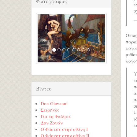
Φωτογραφίες
ε
σ
Όπως
παρά
λόγος
μύθο
λογοτ
Υ
τ
π
Βίντεο
α
π
Don Giovanni
σ
Σειρήνες
λ
Για τη Φαίδρα
ι
Δον Ζουάν
τ
Ο Φάουστ στην οθόνη Ι
Ο Φάουστ στην οθόνη ΙI