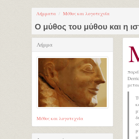
Λήμματα
Μύθος και λογοτεχνία
Ο μύθος του μύθου και η ισ
Λήμμα
παρά 
Derr
μετα
Τ
κ
μ
δ
Μύθος και λογοτεχνία
ο
μ
μ