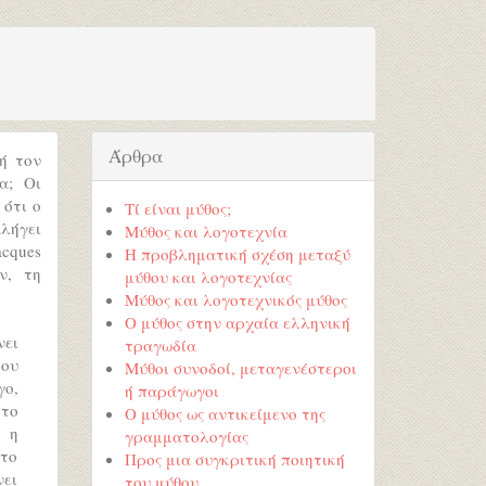
Άρθρα
ή τον
α; Οι
 ότι ο
Τί είναι μύθος;
λήγει
Μύθος και λογοτεχνία
acques
Η προβληματική σχέση μεταξύ
ν, τη
μύθου και λογοτεχνίας
Μύθος και λογοτεχνικός μύθος
Ο μύθος στην αρχαία ελληνική
νει
τραγωδία
του
Μύθοι συνοδοί, μεταγενέστεροι
γο,
ή παράγωγοι
 το
Ο μύθος ως αντικείμενο της
ι η
γραμματολογίας
 το
Προς μια συγκριτική ποιητική
νει
του μύθου