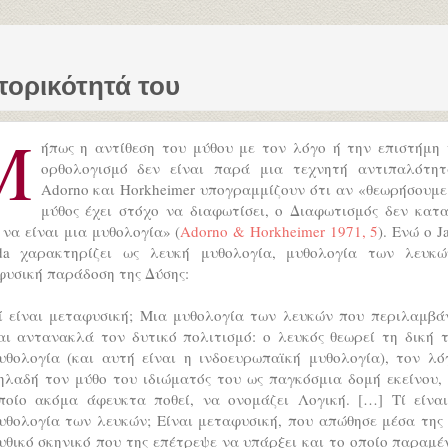
τορικότητά του
Μ
ήπως η αντίθεση του μύθου με τον λόγο ή την επιστήμη 
ορθολογισμό δεν είναι παρά μια τεχνητή αντιπαλότητ
Adorno και Horkheimer υπογραμμίζουν ότι αν «θεωρήσουμε
μύθος έχει στόχο να διαφωτίσει, ο Διαφωτισμός δεν κατα
να είναι μια μυθολογία» (
Adorno & Horkheimer 1971, 5
). Ενώ ο J
ida χαρακτηρίζει ως λευκή μυθολογία, μυθολογία των λευκώ
φυσική παράδοση της Δύσης:
ί είναι μεταφυσική; Μια μυθολογία των λευκών που περιλαμβά
αι αντανακλά τον δυτικό πολιτισμό: ο λευκός θεωρεί τη δική 
υθολογία (και αυτή είναι η ινδοευρωπαϊκή μυθολογία), τον λό
ηλαδή τον μύθο του ιδιώματός του ως παγκόσμια δομή εκείνου,
ποίο ακόμα άφευκτα ποθεί, να ονομάζει Λογική. […] Τί είνα
υθολογία των λευκών; Είναι μεταφυσική, που απώθησε μέσα της
υθικό σκηνικό που της επέτρεψε να υπάρξει και το οποίο παραμέ