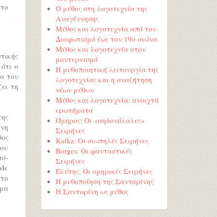
ατο
Ο μύθος στη λογοτεχνία της
Αναγέννησης
Μύθος και λογοτεχνία από τον
Διαφωτισμό έως τον 19ο αιώνα
Μύθος και λογοτεχνία στον
τικής
μοντερνισμό
ότι ο
Η μυθοποιητική λειτουργία της
τα του
λογοτεχνίας και η αναζήτηση
ει τη
νέων μύθων
Μύθος και λογοτεχνία: ανοιχτά
ερωτήματα
της
Όμηρος: Οι «αηδονόλαλες»
ονη
Σειρήνες
θος
Kafka: Οι σιωπηλές Σειρήνες
ου
Borges: Οι φανταστικές
πό-
Σειρήνες
 Με
Ελύτης: Οι ομηρικές Σειρήνες
 το
Η μυθοποίηση της Σαντορίνης
ημα
Η Σαντορίνη ως μύθος