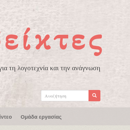
δείκτες
ια τη λογοτεχνία και την ανάγνωση
Φόρμα
αναζήτησης
Αναζήτηση
ίντεο
Ομάδα εργασίας