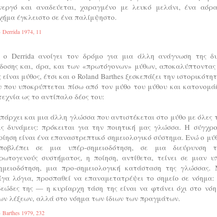
νεργό και αναδεύεται, χαραγμένο με λευκό μελάνι, ένα αόρ
χήμα έγκλειστο σε ένα παλίμψηστο.
Derrida 1974, 11
 ο Derrida ανοίγει τον δρόμο για μια άλλη ανάγνωση της δυ
δοσης και, άρα, και των «πρωτόγονων» μύθων, αποκαλύπτοντας 
 είναι μύθος, έτσι και ο Roland Barthes ξεσκεπάζει την ιστορικότη
υ που υποκρύπτεται πίσω από τον μύθο του μύθου και κατονομάζ
εχνία ως το αντίπαλο δέος του:
πάρχει και μια άλλη γλώσσα που αντιστέκεται στο μύθο με όλες 
ις δυνάμεις: πρόκειται για την ποιητική μας γλώσσα. Η σύγχρ
οίηση είναι ένα επαναστρεπτικό σημειολογικό σύστημα. Ενώ ο μύ
ποβλέπει σε μια υπέρ-σημειοδότηση, σε μια διεύρυνση τ
ρωτογενούς συστήματος, η ποίηση, αντίθετα, τείνει σε μιαν υ
ημειοδότηση, μια προ-σημειολογική κατάσταση της γλώσσας.
ίγα λόγια, προσπαθεί να επαναμετατρέψει το σημείο σε νόημα:
δεώδες της — η κυρίαρχη τάση της είναι να φτάνει όχι στο νό
ων λέξεων, αλλά στο νόημα των ίδιων των πραγμάτων.
Barthes 1979, 232