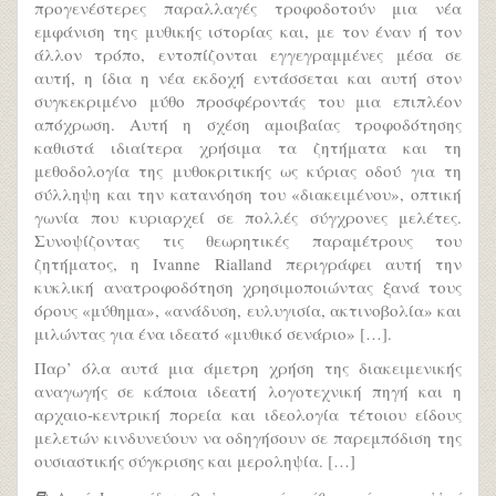
προγενέστερες παραλλαγές τροφοδοτούν μια νέα
εμφάνιση της μυθικής ιστορίας και, με τον έναν ή τον
άλλον τρόπο, εντοπίζονται εγγεγραμμένες μέσα σε
αυτή, η ίδια η νέα εκδοχή εντάσσεται και αυτή στον
συγκεκριμένο μύθο προσφέροντάς του μια επιπλέον
απόχρωση. Αυτή η σχέση αμοιβαίας τροφοδότησης
καθιστά ιδιαίτερα χρήσιμα τα ζητήματα και τη
μεθοδολογία της μυθοκριτικής ως κύριας οδού για τη
σύλληψη και την κατανόηση του «διακειμένου», οπτική
γωνία που κυριαρχεί σε πολλές σύγχρονες μελέτες.
Συνοψίζοντας τις θεωρητικές παραμέτρους του
ζητήματος, η Ivanne Rialland περιγράφει αυτή την
κυκλική ανατροφοδότηση χρησιμοποιώντας ξανά τους
όρους «μύθημα», «ανάδυση, ευλυγισία, ακτινοβολία» και
μιλώντας για ένα ιδεατό «μυθικό σενάριο» […].
Παρ’ όλα αυτά μια άμετρη χρήση της διακειμενικής
αναγωγής σε κάποια ιδεατή λογοτεχνική πηγή και η
αρχαιο-κεντρική πορεία και ιδεολογία τέτοιου είδους
μελετών κινδυνεύουν να οδηγήσουν σε παρεμπόδιση της
ουσιαστικής σύγκρισης και μεροληψία. […]