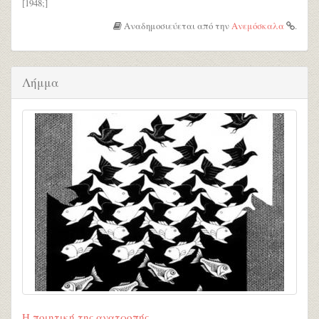
[1948;]
Αναδημοσιεύεται από την
Ανεμόσκαλα
.
Λήμμα
Η ποιητική της ανατροπής