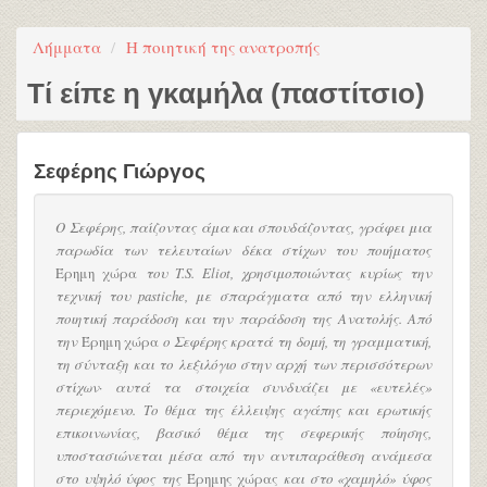
Λήμματα
Η ποιητική της ανατροπής
Τί είπε η γκαμήλα (παστίτσιο)
Σεφέρης Γιώργος
Ο Σεφέρης, παίζοντας άμα και σπουδάζοντας, γράφει μια
παρωδία των τελευταίων δέκα στίχων του ποιήματος
Έρημη χώρα
του T.S. Eliot, χρησιμοποιώντας κυρίως την
τεχνική του pastiche, με σπαράγματα από την ελληνική
ποιητική παράδοση και την παράδοση της Ανατολής. Από
την
Έρημη χώρα
ο Σεφέρης κρατά τη δομή, τη γραμματική,
τη σύνταξη και το λεξιλόγιο στην αρχή των περισσότερων
στίχων· αυτά τα στοιχεία συνδυάζει με «ευτελές»
περιεχόμενο. Το θέμα της έλλειψης αγάπης και ερωτικής
επικοινωνίας, βασικό θέμα της σεφερικής ποίησης,
υποστασιώνεται μέσα από την αντιπαράθεση ανάμεσα
στο υψηλό ύφος της
Έρημης χώρας
και στο «χαμηλό» ύφος