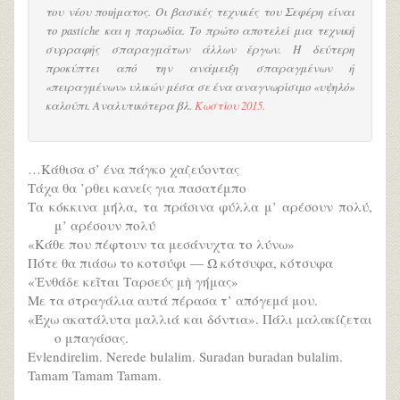
του νέου ποιήματος. Οι βασικές τεχνικές του Σεφέρη είναι
το pastiche και η παρωδία. Το πρώτο αποτελεί μια τεχνική
συρραφής σπαραγμάτων άλλων έργων. Η δεύτερη
προκύπτει από την ανάμειξη σπαραγμένων ή
«πειραγμένων» υλικών μέσα σε ένα αναγνωρίσιμο «υψηλό»
καλούπι. Αναλυτικότερα βλ.
Κωστίου 2015
.
…Κάθισα σ’ ένα πάγκο χαζεύοντας
Τάχα θα ’ρθει κανείς για πασατέμπο
Τα κόκκινα μήλα, τα πράσινα φύλλα μ’ αρέσουν πολύ,
μ’ αρέσουν πολύ
«Κάθε που πέφτουν τα μεσάνυχτα το λύνω»
Πότε θα πιάσω το κοτσύφι — Ω κότσυφα, κότσυφα
«Ἐνθάδε κεῖται Ταρσεύς μὴ γήμας»
Με τα στραγάλια αυτά πέρασα τ’ απόγεμά μου.
«Έχω ακατάλυτα μαλλιά και δόντια». Πάλι μαλακίζεται
ο μπαγάσας.
Evlendirelim. Nerede bulalim. Suradan buradan bulalim.
Tamam Tamam Tamam.