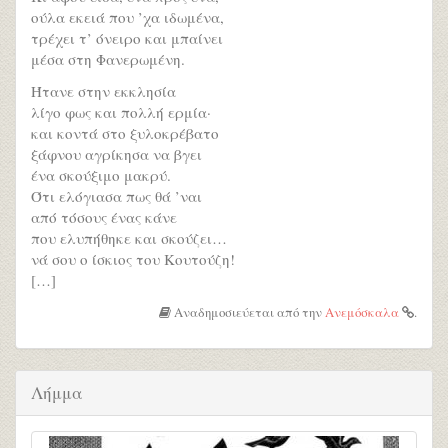
ούλα εκειά που ’χα ιδωμένα,
τρέχει τ’ όνειρο και μπαίνει
μέσα στη Φανερωμένη.
Ήτανε στην εκκλησία
λίγο φως και πολλή ερμία·
και κοντά στο ξυλοκρέβατο
ξάφνου αγρίκησα να βγει
ένα σκούξιμο μακρύ.
Ότι ελόγιασα πως θά ’ναι
από τόσους ένας κάνε
που ελυπήθηκε και σκούζει…
νά σου ο ίσκιος του Κουτούζη!
[…]
Αναδημοσιεύεται από την
Ανεμόσκαλα
.
Λήμμα