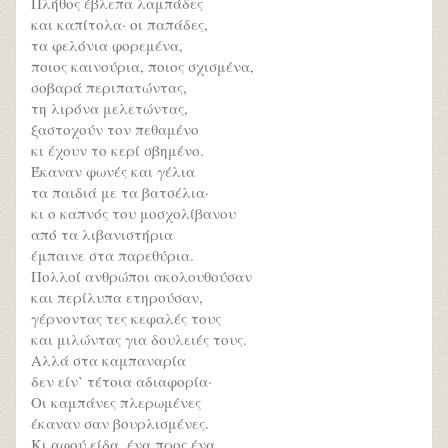
Πλήθος έβλεπα λαμπάδες
και καπίτολα· οι παπάδες,
τα φελόνια φορεμένα,
ποιος καινούρια, ποιος σχισμένα,
σοβαρά περιπατώντας,
τη λιρόνα μελετώντας,
ξαστοχούν τον πεθαμένο
κι έχουν το κερί σβημένο.
Έκαναν φωνές και γέλια
τα παιδιά με τα βατσέλια·
κι ο καπνός του μοσχολίβανου
από τα λιβανιστήρια
έμπαινε στα παρεθύρια.
Πολλοί ανθρώποι ακολουθούσαν
και περίλυπα ετηρούσαν,
γέρνοντας τες κεφαλές τους
και μιλώντας για δουλειές τους.
Αλλά στα καμπαναρία
δεν είν’ τέτοια αδιαφορία·
Οι καμπάνες πλερωμένες
έκαναν σαν βουρλισμένες.
Κι αφού είδα, ένα προς ένα,