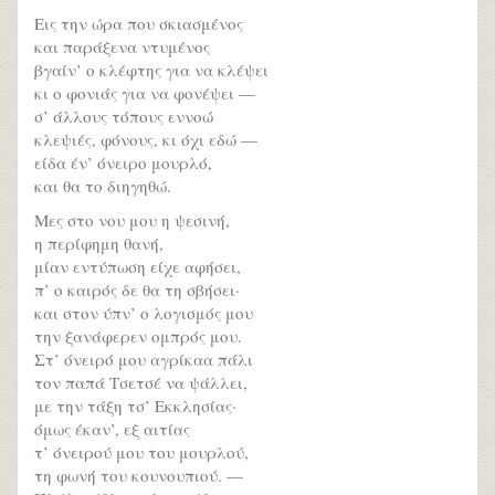
Εις την ώρα που σκιασμένος
και παράξενα ντυμένος
βγαίν’ ο κλέφτης για να κλέψει
κι ο φονιάς για να φονέψει —
σ’ άλλους τόπους εννοώ
κλεψιές, φόνους, κι όχι εδώ —
είδα έν’ όνειρο μουρλό,
και θα το διηγηθώ.
Μες στο νου μου η ψεσινή,
η περίφημη θανή,
μίαν εντύπωση είχε αφήσει,
π’ ο καιρός δε θα τη σβήσει·
και στον ύπν’ ο λογισμός μου
την ξανάφερεν ομπρός μου.
Στ’ όνειρό μου αγρίκαα πάλι
τον παπά Τσετσέ να ψάλλει,
με την τάξη τσ’ Εκκλησίας·
όμως έκαν’, εξ αιτίας
τ’ όνειρού μου του μουρλού,
τη φωνή του κουνουπιού. —