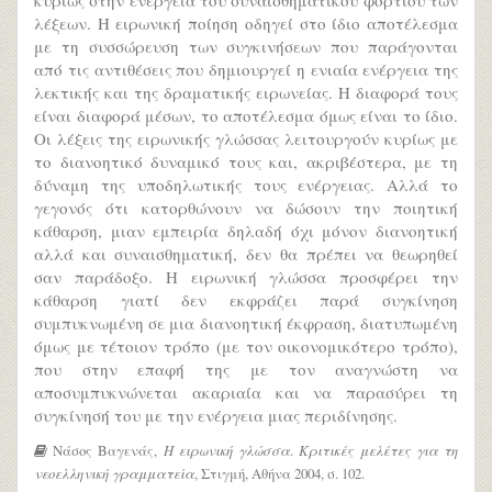
λέξεων. Η ειρωνική ποίηση οδηγεί στο ίδιο αποτέλεσμα
με τη συσσώρευση των συγκινήσεων που παράγονται
από τις αντιθέσεις που δημιουργεί η ενιαία ενέργεια της
λεκτικής και της δραματικής ειρωνείας. Η διαφορά τους
είναι διαφορά μέσων, το αποτέλεσμα όμως είναι το ίδιο.
Οι λέξεις της ειρωνικής γλώσσας λειτουργούν κυρίως με
το διανοητικό δυναμικό τους και, ακριβέστερα, με τη
δύναμη της υποδηλωτικής τους ενέργειας. Αλλά το
γεγονός ότι κατορθώνουν να δώσουν την ποιητική
κάθαρση, μιαν εμπειρία δηλαδή όχι μόνον διανοητική
αλλά και συναισθηματική, δεν θα πρέπει να θεωρηθεί
σαν παράδοξο. Η ειρωνική γλώσσα προσφέρει την
κάθαρση γιατί δεν εκφράζει παρά συγκίνηση
συμπυκνωμένη σε μια διανοητική έκφραση, διατυπωμένη
όμως με τέτοιον τρόπο (με τον οικονομικότερο τρόπο),
που στην επαφή της με τον αναγνώστη να
αποσυμπυκνώνεται ακαριαία και να παρασύρει τη
συγκίνησή του με την ενέργεια μιας περιδίνησης.
Νάσος Bαγενάς,
Η ειρωνική γλώσσα
.
Κριτικές μελέτες για τη
νεοελληνική γραμματεία
, Στιγμή, Αθήνα 2004, σ. 102.