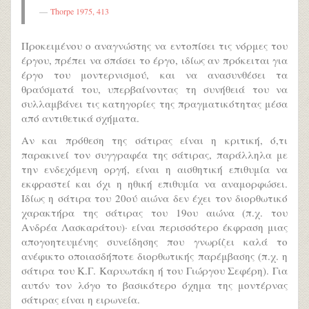
Thorpe 1975, 413
Προκειμένου ο αναγνώστης να εντοπίσει τις νόρμες του
έργου, πρέπει να σπάσει το έργο, ιδίως αν πρόκειται για
έργο του μοντερνισμού, και να ανασυνθέσει τα
θραύσματά του, υπερβαίνοντας τη συνήθειά του να
συλλαμβάνει τις κατηγορίες της πραγματικότητας μέσα
από αντιθετικά σχήματα.
Αν και πρόθεση της σάτιρας είναι η κριτική, ό,τι
παρακινεί τον συγγραφέα της σάτιρας, παράλληλα με
την ενδεχόμενη οργή, είναι η αισθητική επιθυμία να
εκφραστεί και όχι η ηθική επιθυμία να αναμορφώσει.
Ιδίως η σάτιρα του 20ού αιώνα δεν έχει τον διορθωτικό
χαρακτήρα της σάτιρας του 19ου αιώνα (π.χ. του
Ανδρέα Λασκαράτου)· είναι περισσότερο έκφραση μιας
απογοητευμένης συνείδησης που γνωρίζει καλά το
ανέφικτο οποιασδήποτε διορθωτικής παρέμβασης (π.χ. η
σάτιρα του Κ.Γ. Καρυωτάκη ή του Γιώργου Σεφέρη). Για
αυτόν τον λόγο το βασικότερο όχημα της μοντέρνας
σάτιρας είναι η ειρωνεία.