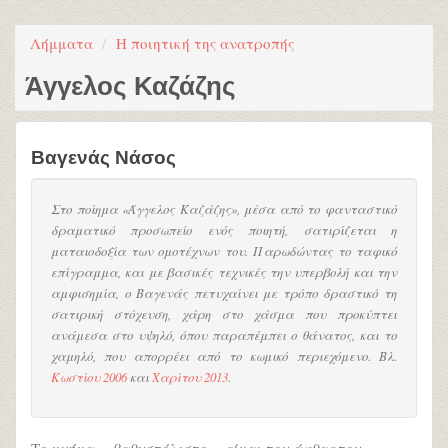
Λήμματα
Η ποιητική της ανατροπής
Άγγελος Καζάζης
Βαγενάς Νάσος
Στο ποίημα «Άγγελος Καζάζης», μέσα από το φανταστικό
δραματικό προσωπείο ενός ποιητή, σατιρίζεται η
ματαιοδοξία των ομοτέχνων του. Παρωδώντας το ταφικό
επίγραμμα, και με βασικές τεχνικές την υπερβολή και την
αμφισημία, ο Βαγενάς πετυχαίνει με τρόπο δραστικό τη
σατιρική στόχευση, χάρη στο χάσμα που προκύπτει
ανάμεσα στο υψηλό, όπου παραπέμπει ο θάνατος, και το
χαμηλό, που απορρέει από το κωμικό περιεχόμενο. Βλ.
Κωστίου 2006
και
Χαρίτου 2013
.
Το μνήμα —βαθυστόλιστο— είμαι του άφθαρτου