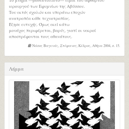
ιερουργού των Εφυμνίων της Αβύσσου.
Του εκτός σχολών και υπεράνω εποχών
ανατροπέα κάθε τεχνοτροπίας.
Έζησε ευτυχής. Όμως εκεί κάτω
μονάχος περιφέρεται, βαρύς, γιατί οι νεκροί
αποστρέφονται τους αθανάτους.
Νάσος Βαγενάς,
Στέφανος
, Κέδρος, Αθήνα 2004, σ. 15.
Λήμμα