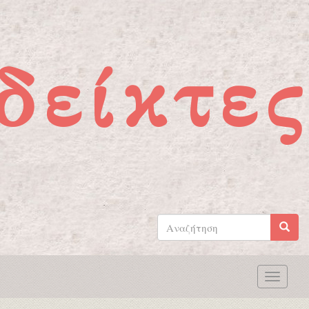
Παράκαμψη προς το κυρίως περιεχόμενο
δείκτες
Φόρμα
αναζήτησης
Αναζήτηση
Toggle
naviga