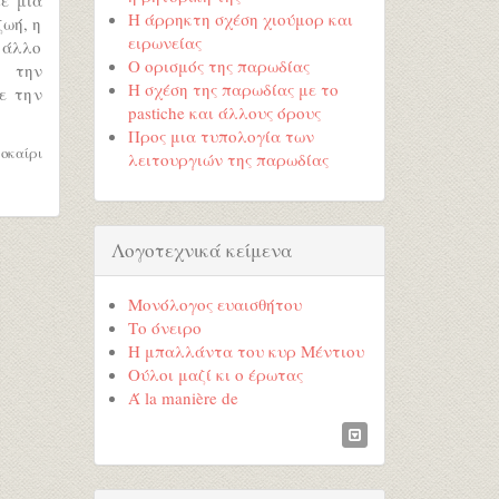
Η άρρηκτη σχέση χιούμορ και
ζωή, η
ειρωνείας
ο άλλο
Ο ορισμός της παρωδίας
ι την
Η σχέση της παρωδίας με το
ε την
pastiche και άλλους όρους
Προς μια τυπολογία των
λοκαίρι
λειτουργιών της παρωδίας
Λογοτεχνικά κείμενα
Μονόλογος ευαισθήτου
Το όνειρο
Η μπαλλάντα του κυρ Μέντιου
Ούλοι μαζί κι ο έρωτας
Ά la manière de