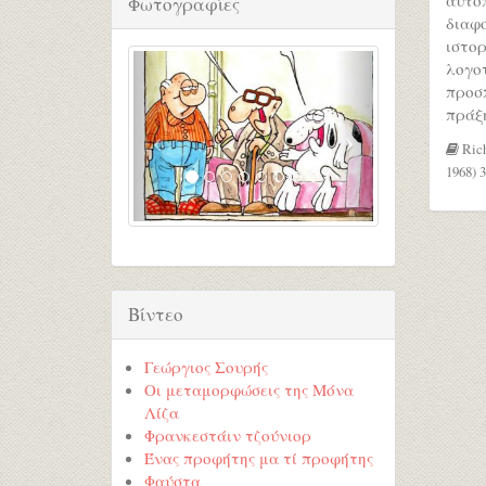
Φωτογραφίες
διαφο
ιστορ
λογο
προσ
πράξη
Rich
1968) 
Βίντεο
Γεώργιος Σουρής
Οι μεταμορφώσεις της Μόνα
Λίζα
Φρανκεστάιν τζούνιορ
Ένας προφήτης μα τί προφήτης
Φαύστα