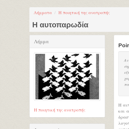
Λήμματα
Η ποιητική της ανατροπής
Η αυτοπαρωδία
Λήμμα
Poir
Αν
ση
εξ
χα
πα
H αυ
Η ποιητική της ανατροπής
και α
δρασ
λογο
αυτο