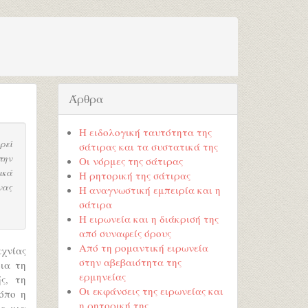
Άρθρα
Η ειδολογική ταυτότητα της
ρεί
σάτιρας και τα συστατικά της
την
Οι νόρμες της σάτιρας
ικά
Η ρητορική της σάτιρας
νας
Η αναγνωστική εμπειρία και η
σάτιρα
Η ειρωνεία και η διάκρισή της
από συναφείς όρους
Από τη ρομαντική ειρωνεία
χνίας
στην αβεβαιότητα της
δια τη
ερμηνείας
ς, τη
Οι εκφάνσεις της ειρωνείας και
όπο η
η ρητορική της
ε μια