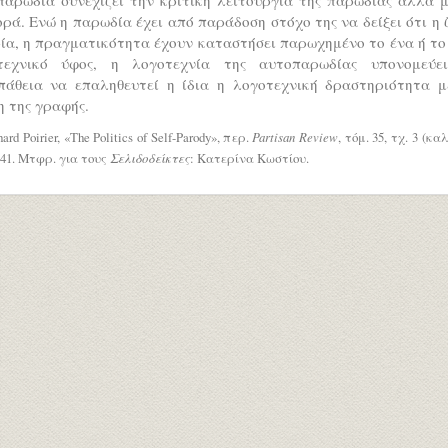
ρά. Ενώ η παρωδία έχει από παράδοση στόχο της να δείξει ότι η 
ία, η πραγματικότητα έχουν καταστήσει παρωχημένο το ένα ή τ
τεχνικό ύφος, η λογοτεχνία της αυτοπαρωδίας υπονομεύε
πάθεια να επαληθευτεί η ίδια η λογοτεχνική δραστηριότητα μ
 της γραφής.
ard Poirier, «The Politics of Self-Parody», περ.
Partisan Review
, τόμ. 35, τχ. 3 (κα
341. Μτφρ. για τους
Σελιδοδείκτες
: Κατερίνα Κωστίου.