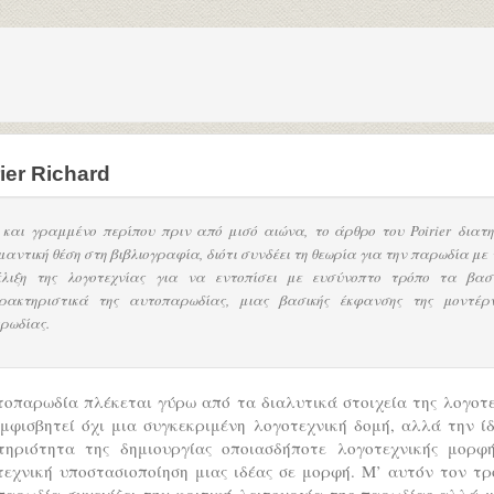
ier Richard
 και γραμμένο περίπου πριν από μισό αιώνα, το άρθρο του Poirier διατη
μαντική θέση στη βιβλιογραφία, διότι συνδέει τη θεωρία για την παρωδία με 
έλιξη της λογοτεχνίας για να εντοπίσει με ευσύνοπτο τρόπο τα βασ
ρακτηριστικά της αυτοπαρωδίας, μιας βασικής έκφανσης της μοντέρ
ρωδίας.
τοπαρωδία πλέκεται γύρω από τα διαλυτικά στοιχεία της λογοτε
μφισβητεί όχι μια συγκεκριμένη λογοτεχνική δομή, αλλά την ί
τηριότητα της δημιουργίας οποιασδήποτε λογοτεχνικής μορφή
τεχνική υποστασιοποίηση μιας ιδέας σε μορφή. Μ’ αυτόν τον τρ
παρωδία συνεχίζει την κριτική λειτουργία της παρωδίας αλλά μ