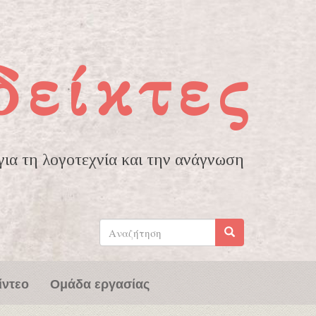
δείκτες
ια τη λογοτεχνία και την ανάγνωση
Φόρμα
αναζήτησης
Αναζήτηση
ίντεο
Ομάδα εργασίας