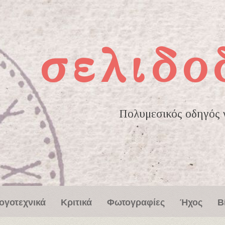
σελιδο
Πολυμεσικός οδηγός γ
ογοτεχνικά
Κριτικά
Φωτογραφίες
Ήχος
Β