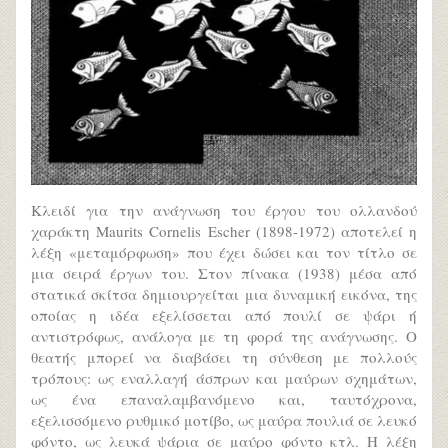
Κλειδί για την ανάγνωση του έργου του ολλανδού
χαράκτη Maurits Cornelis Escher (1898-1972) αποτελεί η
λέξη «μεταμόρφωση» που έχει δώσει και τον τίτλο σε
μια σειρά έργων του. Στον πίνακα (1938) μέσα από
στατικά σκίτσα δημιουργείται μια δυναμική εικόνα, της
οποίας η ιδέα εξελίσσεται από πουλί σε ψάρι ή
αντιστρόφως, ανάλογα με τη φορά της ανάγνωσης. Ο
θεατής μπορεί να διαβάσει τη σύνθεση με πολλούς
τρόπους: ως εναλλαγή άσπρων και μαύρων σχημάτων,
ως ένα επαναλαμβανόμενο και, ταυτόχρονα,
εξελισσόμενο ρυθμικό μοτίβο, ως μαύρα πουλιά σε λευκό
φόντο, ως λευκά ψάρια σε μαύρο φόντο κτλ. Η λέξη