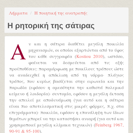
Λήμματα
Η ποιητική της ανατροπής
Η ρητορική της σάτιρας
Α
ν και η σάτιρα διαθέτει μεγάλη ποικιλία
μηχανισμών, οι οποίοι εξαρτώνται από το ύφος
του κάθε συγγραφέα (
Kostiou 2010
), ωστόσο,
φαίνεται να δεσμεύεται από τις εξής
προϋποθέσεις: παραμόρφωση με ποικίλους τρόπους ώστε
να αναδειχθεί η απόκλιση από τη νόρμα· πλάγιος
τρόπος, που κυρίως βασίζεται στην ειρωνεία και την
παρωδία (εφόσον η αμεσότητα την καθιστά πολεμικό
κείμενο ή λοιδορία)· συντομία, εφόσον η μεγάλη έκταση
την απειλεί με αποδυνάμωση (για αυτό και η σάτιρα
είναι πιο αποτελεσματική στις μικρές φόρμες, π.χ. στα
επιγράμματα)· ποικιλία, εφόσον η επανάληψη των ίδιων
θεμάτων μπορεί να την καταστήσει ανιαρή (για αυτό και
χρησιμοποιεί μεγάλη κλίμακα τεχνικών) (
Feinberg 1967,
90-91 & 95-100
).