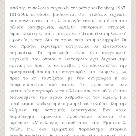
Από την τυπολογία τεχνικών της σάτιρας (Feinberg 1967,
101-250), οι οποίες βασίζονται στις τέσσερις τεχνικές
που συνδέονται με τη λειτουργία του κωμικού και του
γέλιου (
ασυμφωνία, έκπληξη, υποκρισία, υπεροχή
),
δημοφιλέστερες για τη σύγχρονη σάτιρα είναι η λεκτική
ειρωνεία, η παρωδία, το προσωπείο και η αλληγορία. Οι
δύο πρώτες ευρύτερες κατηγορίες θα εξεταστούν
παρακάτω. Το προσωπείο είναι ένα συγγραφικό
εργαλείο, του οποίου η λειτουργία έχει διχάσει την
κριτική ως προς το αν κρύβει ή αν αποκαλύπτει την
πραγματική άποψη του συγγραφέα, και, επομένως, ως
προς το αν ταυτίζεται με τον συγγραφέα ή αν
διαφοροποιείται από αυτόν. Τα προσωπεία των
σατιρικών συγγραφέων ποικίλλουν από τον αθώο ώς τον
διανοούμενο, τον αγαθό άνθρωπο ώς τον αφελή. Για
αυτό καμιά γενίκευση δεν μπορεί να καλύψει όλη την
κλίμακα της σατιρικής λογοτεχνίας. Ένα καλό
παράδειγμα ειρωνικού προσωπείου απαντά στο
αφήγημα «Μονόλογος ευαισθήτου» του Εμμανουήλ
Ροΐδη, ενώ ένα εξαιρετικό παράδειγμα ιστορικά
προσδιορισμένου σατιρικού προσωπείου ενοικεί στο