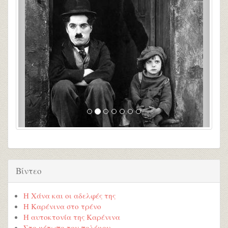
Βίντεο
Η Χάνα και οι αδελφές της
Η Καρένινα στο τρένο
Η αυτοκτονία της Καρένινα
Στο μέτωπο του πολέμου