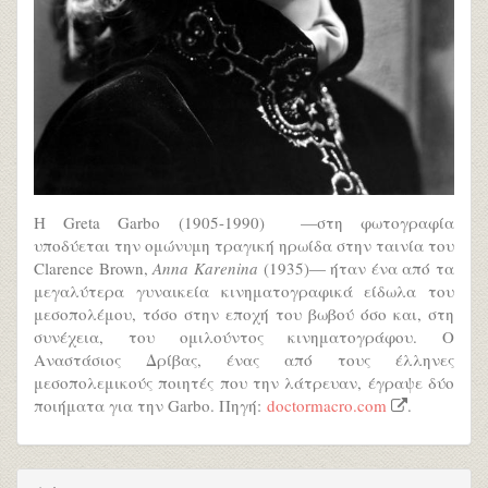
Η Greta Garbo (1905-1990) —στη φωτογραφία
υποδύεται την ομώνυμη τραγική ηρωίδα στην ταινία του
Clarence Brown,
Anna Karenina
(1935)— ήταν ένα από τα
μεγαλύτερα γυναικεία κινηματογραφικά είδωλα του
μεσοπολέμου, τόσο στην εποχή του βωβού όσο και, στη
συνέχεια, του ομιλούντος κινηματογράφου. Ο
Αναστάσιος Δρίβας, ένας από τους έλληνες
μεσοπολεμικούς ποιητές που την λάτρευαν, έγραψε δύο
ποιήματα για την Garbo. Πηγή:
doctormacro.com
.