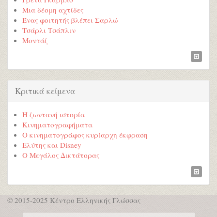
Μια δέσμη αχτίδες
Ένας φοιτητής βλέπει Σαρλώ
Τσάρλι Τσάπλιν
Μοντάζ
Κριτικά κείμενα
Η ζωντανή ιστορία
Κινηματογραφήματα
Ο κινηματογράφος κυρίαρχη έκφραση
Ελύτης και Disney
Ο Μεγάλος Δικτάτορας
© 2015-2025 Κέντρο Ελληνικής Γλώσσας