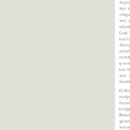
περι
την τ
υπηρε
του 
αξιοπ
ζωής 
καλλι
Άσεν
αυτό
αντιθ
η αντ
και τ
του 
διασ
O θεω
ανάμ
λογο
κινημ
Βισκ
φιγο
ταινί