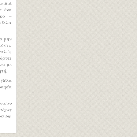
ειδιά
σε ένα
ακό –
 άλλα
να μην
κόντι.
 απλώς
ιδρύει
νει με
ητή.
ουβέλα
ραφέα
ουκίνο
 τέχνες
ιπίδης