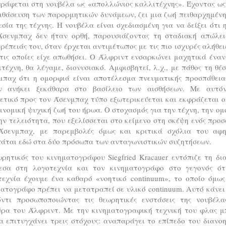
γράφεται στη νουβέλα ως «απολλώνιος καλλιτέχνης». Έχοντας ως
ιθάσευση των παρορμητικών δυνάμεων, ζει μια ζωή πειθαρχημέν
σία της τέχνης. Η νουβέλα είναι σχεδιασμένη για να δείξει ότι 
Άσενμπαχ δεν ήταν ορθή, παρουσιάζοντας τη σταδιακή απώλει
ρέπειάς του, όταν έρχεται αντιμέτωπος με τις πιο ισχυρές αλήθει
τις οποίες είχε απωθήσει. Ο Άλφριντ ενσαρκώνει μαχητικά ένα
τέχνη, θα λέγαμε, διονυσιακό. Αμφισβητεί, λ.χ., με πάθος τη θέ
μπαχ ότι η ομορφιά είναι αποτέλεσμα πνευματικής προσπάθειας
ν ανήκει ξεκάθαρα στο βασίλειο των αισθήσεων. Με αυτό
ετικό προς τον Άσενμπαχ τύπο εξωτερικεύεται και εκφράζεται 
ινομική ψυχική ζωή του ήρωα. Ο στοχασμός για την τέχνη, την ο
ην τελειότητα, που εξελίσσεται στο κείμενο στη σκέψη ενός προ
Άσενμπαχ, με παρεμβολές όμως και κριτικά σχόλια του αφη
πάται εδώ στα δύο πρόσωπα των ανταγωνιστικών συζητήσεων.
ρητικός του κινηματογράφου Siegfried Kracauer εντόπιζε τη δ
εσα στη λογοτεχνία και τον κινηματογράφο στο γεγονός ότ
τεχνία έχουμε ένα καθαρό «νοητικό continuum», το οποίο όμως
ατογράφο πρέπει να μετατραπεί σε υλικό continuum. Αυτό κάνει
όντι προσωποποιώντας τις θεωρητικές ενστάσεις της νουβέλα
ύρα του Άλφριντ. Με την κινηματογραφική τεχνική του φλας μ
α επιτυγχάνει τρεις στόχους: αναπαράγει το επίπεδο του διανο