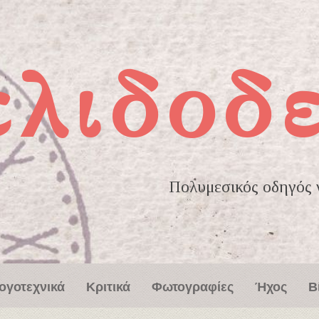
ελιδοδ
Πολυμεσικός οδηγός γ
ογοτεχνικά
Κριτικά
Φωτογραφίες
Ήχος
Β