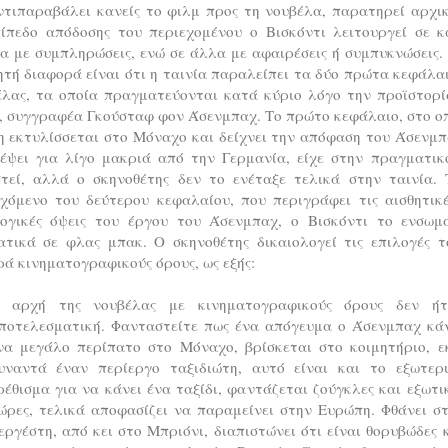
ντιπαραβάλει κανείς το φιλμ προς τη νουβέλα, παρατηρεί αρχικ
πίπεδο απόδοσης του περιεχομένου ο Bισκόντι λειτουργεί σε κ
α με συμπληρώσεις, ενώ σε άλλα με αφαιρέσεις ή συμπυκνώσεις.
τή διαφορά είναι ότι η ταινία παραλείπει τα δύο πρώτα κεφάλα
έλας, τα οποία πραγματεύονται κατά κύριο λόγο την προϊστορί
, συγγραφέα Γκούσταφ φον Άσενμπαχ. Το πρώτο κεφάλαιο, στο οπ
η εκτυλίσσεται στο Μόναχο και δείχνει την απόφαση του Άσενμπ
δέψει για λίγο μακριά από την Γερμανία, είχε στην πραγματικ
στεί, αλλά ο σκηνοθέτης δεν το ενέταξε τελικά στην ταινία. 
εχόμενο του δεύτερου κεφαλαίου, που περιγράφει τις αισθητικέ
λογικές όψεις του έργου του Άσενμπαχ, ο Βισκόντι το ενσωμ
ατικά σε φλας μπακ. Ο σκηνοθέτης δικαιολογεί τις επιλογές τ
ά κινηματογραφικούς όρους, ως εξής:
 αρχή της νουβέλας με κινηματογραφικούς όρους δεν ήτ
ποτελεσματική. Φανταστείτε πως ένα απόγευμα ο Άσενμπαχ κά
να μεγάλο περίπατο στο Μόναχο, βρίσκεται στο κοιμητήριο, ε
υναντά έναν περίεργο ταξιδιώτη, αυτό είναι και το εξωτερ
ρέθισμα για να κάνει ένα ταξίδι, φαντάζεται ζούγκλες και εξωτι
ώρες, τελικά αποφασίζει να παραμείνει στην Ευρώπη. Φθάνει σ
εργέστη, από κει στο Μπριόνι, διαπιστώνει ότι είναι θορυβώδες 