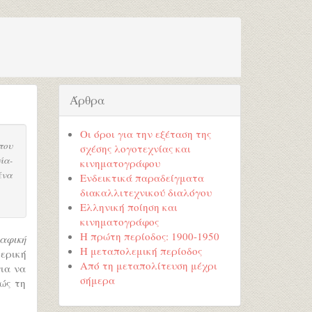
Άρθρα
Οι όροι για την εξέταση της
του
σχέσης λογοτεχνίας και
ία-
κινηματογράφου
ένα
Ενδεικτικά παραδείγματα
διακαλλιτεχνικού διαλόγου
Ελληνική ποίηση και
κινηματογράφος
Η πρώτη περίοδος: 1900-1950
αφική
Η μεταπολεμική περίοδος
ερική
Από τη μεταπολίτευση μέχρι
ια να
σήμερα
ώς τη