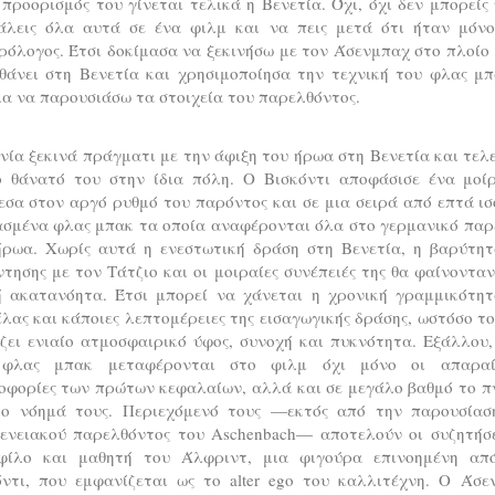
 προορισμός του γίνεται τελικά η Βενετία. Όχι, όχι δεν μπορείς
άλεις όλα αυτά σε ένα φιλμ και να πεις μετά ότι ήταν μόν
ρόλογος. Έτσι δοκίμασα να ξεκινήσω με τον Άσενμπαχ στο πλοίο
θάνει στη Βενετία και χρησιμοποίησα την τεχνική του φλας μ
ια να παρουσιάσω τα στοιχεία του παρελθόντος.
νία ξεκινά πράγματι με την άφιξη του ήρωα στη Βενετία και τελ
ο θάνατό του στην ίδια πόλη. Ο Βισκόντι αποφάσισε ένα μοί
σα στον αργό ρυθμό του παρόντος και σε μια σειρά από επτά ι
ασμένα φλας μπακ τα οποία αναφέρονται όλα στο γερμανικό παρ
ήρωα. Χωρίς αυτά η ενεστωτική δράση στη Βενετία, η βαρύτητ
τησης με τον Τάτζιο και οι μοιραίες συνέπειές της θα φαίνοντα
ή ακατανόητα. Έτσι μπορεί να χάνεται η χρονική γραμμικότητ
λας και κάποιες λεπτομέρειες της εισαγωγικής δράσης, ωστόσο τ
ζει ενιαίο ατμοσφαιρικό ύφος, συνοχή και πυκνότητα. Εξάλλου
φλας μπακ μεταφέρονται στο φιλμ όχι μόνο οι απαραί
οφορίες των πρώτων κεφαλαίων, αλλά και σε μεγάλο βαθμό το π
το νόημά τους. Περιεχόμενό τους —εκτός από την παρουσίασ
γενειακού παρελθόντος του Aschenbach— αποτελούν οι συζητήσε
φίλο και μαθητή του Άλφριντ, μια φιγούρα επινοημένη απ
όντι, που εμφανίζεται ως το alter ego του καλλιτέχνη. Ο Άσε