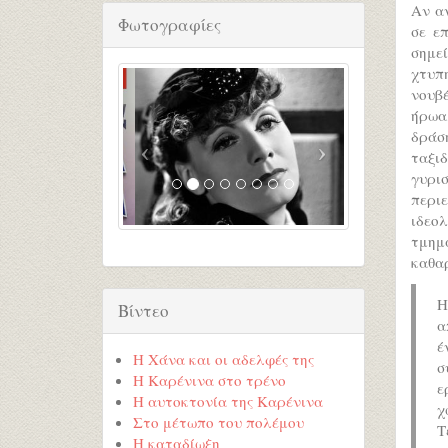
Αν α
Φωτογραφίες
σε ε
σημεί
χτυπη
νουβ
ήρωα
δράσ
ταξι
γυρι
περι
ιδεο
τμημ
καθαρ
Η
Βίντεο
α
έ
Η Χάνα και οι αδελφές της
σ
Η Καρένινα στο τρένο
ε
Η αυτοκτονία της Καρένινα
χ
Στο μέτωπο του πολέμου
Τ
Η καταδίωξη