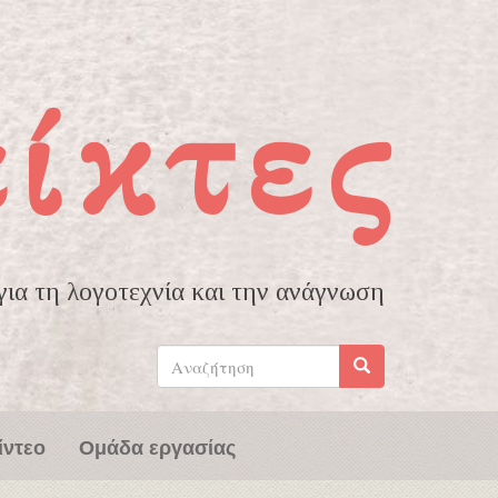
είκτες
ια τη λογοτεχνία και την ανάγνωση
Φόρμα
αναζήτησης
Αναζήτηση
ίντεο
Ομάδα εργασίας