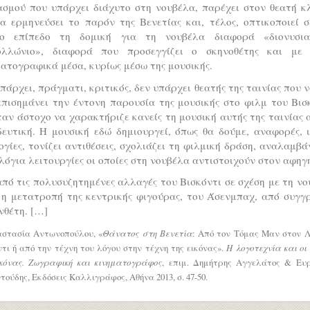
ασμού που υπάρχει διάχυτο στη νουβέλα, παρέχει στον θεατή κλ
α ερμηνεύσει το παρόν της Βενετίας και, τέλος, οπτικοποιεί 
ο επίπεδο τη δομική για τη νουβέλα διαφορά «διονυσι
λώνιο», διαφορά που προσεγγίζει ο σκηνοθέτης και με
ατογραφικά μέσα, κυρίως μέσω της μουσικής.
πάρχει, πράγματι, κριτικός, δεν υπάρχει θεατής της ταινίας που 
επισημάνει την έντονη παρουσία της μουσικής στο φιλμ του Βισ
αν άστοχο να χαρακτήριζε κανείς τη μουσική αυτής της ταινίας
ευτική. Η μουσική εδώ δημιουργεί, όπως θα δούμε, αναφορές, 
γίες, τονίζει αντιθέσεις, σχολιάζει τη φιλμική δράση, αναλαμβά
λόγια λειτουργίες οι οποίες στη νουβέλα αντιστοιχούν στον αφηγ
πό τις πολυσυζητημένες αλλαγές του Βισκόντι σε σχέση με τη ν
ι η μετατροπή της κεντρικής φιγούρας, του Άσενμπαχ, από συγγ
νθέτη. […]
στασία Αντωνοπούλου, «
Θάνατος στη Βενετία
: Από τον Τόμας Μαν στον Λ
τι ή από την τέχνη του λόγου στην τέχνη της εικόνας».
Η λογοτεχνία και οι
ικόνας. Ζωγραφική και κινηματογράφος
, επιμ. Δημήτρης Αγγελάτος & Ευρ
ούδης, Εκδόσεις Καλλιγράφος, Αθήνα 2013, σ. 47-50.