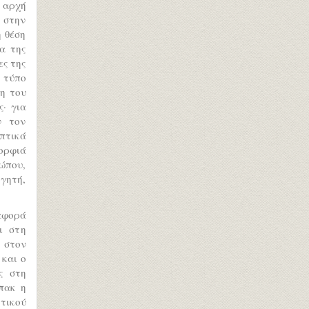
 αρχή
η στην
η θέση
α της
ες της
ν τύπο
ση του
· για
ν τον
οπτικά
μορφιά
σώπου,
γητή,
ιαφορά
ι στη
 στον
 και ο
ς στη
πακ η
ητικού