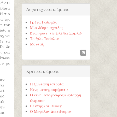
ά ότι
άποια
Λογοτεχνικά κείμενα
 Η πιο
ια της
Γρέτα Γκάρμπο
α του
Μια δέσμη αχτίδες
οίο η
Ένας φοιτητής βλέπει Σαρλώ
αχ να
Τσάρλι Τσάπλιν
ότητα
Μοντάζ
Το δε
ς και
άτωσε
ου με
Κριτικά κείμενα
αν
Η ζωντανή ιστορία
νει
Κινηματογραφήματα
κεί
Ο κινηματογράφος κυρίαρχη
ικό
έκφραση
κές
Ελύτης και Disney
την
Ο Μεγάλος Δικτάτορας
και