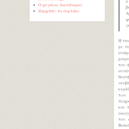
ο
Ο μεγάλος δικτάτορας
β
Ζορμπάς: το συρτάκι
π
φ
γ
Η ται
με τ
ανάμε
μοιρ
του 
συνάν
θεατ
νουβέ
κερδί
των 
πληρ
και 
οικο
τον 
Βισκ