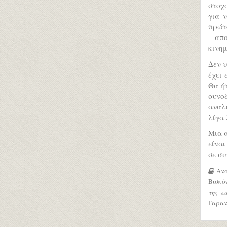
στοχ
για ν
πρώτ
απολ
κινημ
Δεν υ
έχει 
Θα ήτ
συνοδ
αναλο
λίγα 
Μια α
είνα
σε συ
Ανα
Βισκόν
της ε
Γαραντ