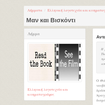
Λήμματα
Ελληνική λογοτεχνία και κινηματο
Μαν και Βισκόντι
Λήμμα
Αντ
Η 
Th
πρ
απ
Ο
Θά
νουβ
Ελληνική λογοτεχνία και
δράσ
κινηματογράφος
πραγ
διαμ