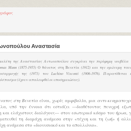
γράφος
ωνοπούλου Αναστασία
μελέτη της Αναστασίας Αντωνοπούλου συγκρίνει την περίφημη νουβέλα 
omas Mann (1875-1955)
Ο θάνατος στη Βενετία
(1912) και την ομώνυμη ταιν
οσαρμογής της (1971) του Luchino Visconti (1906-1976). Παρατίθεται 
όσπασμα (έχουν απαλειφθεί οι υποσημειώσεις).
νατος στη Βενετία
είναι, χωρίς αμφιβολία, μια
αντι-κινηματογρ
έλα, υπό την έννοια ότι εστιάζει —διαθέτοντας πενιχρή εξωτ
η και ελάχιστους διαλόγους— στον εσωτερικό κόσμο του ήρωα, γ
ματευθεί τη διαμάχη ανάμεσα στην «τέχνη και τη ζωή» ή αλλι
άχη ανάμεσα στο «διονυσιακό και το απολλώνιο».