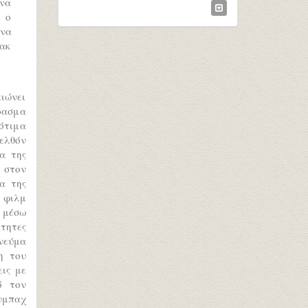
 να
ο ο
 να
πακ
ειώνει
ρασμα
σότιμα
ελθόν
α της
ν στον
α της
ο φιλμ
, μέσω
τητες
νεύμα
η του
ις με
ό τον
νμπαχ