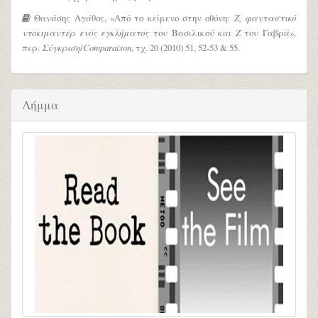
Θανάσης Αγάθος, «Από το κείμενο στην οθόνη:
Ζ, φανταστικό
ντοκιμαντέρ ενός εγκλήματος
του Βασιλικού και
Ζ
του Γαβρά»,
περ.
Σύγκριση
/
Comparaison
, τχ. 20 (2010) 51, 52-53 & 55.
Λήμμα