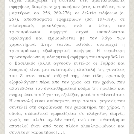
αφηγήσεις διαφόρων χαρακτήρων (στις καταθέσεις των
μαρτύρων, σσ. 256, 269-276), σε δελτία ειδήσεων (σ.
267), αποσπάσματα εφημερίδων (σσ. 187-189), σε
εσωτερικούς μονολόγους, ενώ ο λόγος του
τριτοπρόσωπου αφηγητή συχνά ισοπεδώνεται
υφολογικά και εξομοιώνεται με τον λόγο των
χαρακτήρων. Στην ταινία, ωστόσο, κυριαρχεί η
τριτοπρόσωπη εξωδιηγητική αφήγηση. Η κυριότερη
πρωτοπρόσωπη ομοδιηγητική αφήγηση που παρεμβάλλει
ο Βασιλικός (αλλά αγνοούν εντελώς οι Γαβράς και
Semprun) είναι μια εκτεταμένη επιστολή της γυναίκας
του Ζ στον νεκρό σύζυγό της, ένα είδος ερωτικής
εξομολόγησης πέρα από τον χώρο και τον χρόνο, που
αποτυπώνει τον συναισθηματικό κόσμο της ηρωίδας και
ενημερώνει τον Ζ για τις εξελίξεις μετά τον θάνατό του.
Η επιστολή είναι ανύπαρκτη στην ταινία, γεγονός που
συντελεί στη συρρίκνωση του χαρακτήρα της χήρας, η
οποία, ουσιαστικά εμφανίζεται σε ελάχιστες σκηνές,
χωρίς να μιλάει σχεδόν ποτέ, ενώ στο μυθιστόρημα
αποτελεί έναν από τους πλέον ολοκληρωμένους και
σύνθετους χαρακτήρες […].