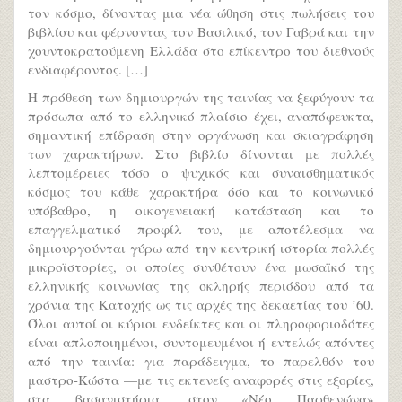
τον κόσμο, δίνοντας μια νέα ώθηση στις πωλήσεις του
βιβλίου και φέρνοντας τον Βασιλικό, τον Γαβρά και την
χουντοκρατούμενη Ελλάδα στο επίκεντρο του διεθνούς
ενδιαφέροντος. […]
Η πρόθεση των δημιουργών της ταινίας να ξεφύγουν τα
πρόσωπα από το ελληνικό πλαίσιο έχει, αναπόφευκτα,
σημαντική επίδραση στην οργάνωση και σκιαγράφηση
των χαρακτήρων. Στο βιβλίο δίνονται με πολλές
λεπτομέρειες τόσο ο ψυχικός και συναισθηματικός
κόσμος του κάθε χαρακτήρα όσο και το κοινωνικό
υπόβαθρο, η οικογενειακή κατάσταση και το
επαγγελματικό προφίλ του, με αποτέλεσμα να
δημιουργούνται γύρω από την κεντρική ιστορία πολλές
μικροϊστορίες, οι οποίες συνθέτουν ένα μωσαϊκό της
ελληνικής κοινωνίας της σκληρής περιόδου από τα
χρόνια της Κατοχής ως τις αρχές της δεκαετίας του ’60.
Όλοι αυτοί οι κύριοι ενδείκτες και οι πληροφοριοδότες
είναι απλοποιημένοι, συντομευμένοι ή εντελώς απόντες
από την ταινία: για παράδειγμα, το παρελθόν του
μαστρο-Κώστα —με τις εκτενείς αναφορές στις εξορίες,
στα βασανιστήρια, στον «Νέο Παρθενώνα»