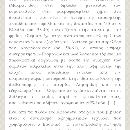
(Μακρόνησος), στις δηλώσεις μετανοίας των
κομουνιστών, στις μαυροφορεμένες χήρες στα
δικαστήρια—, που δίνει το πνεύμα της ταραγμένης
περιόδου του εμφυλίου και της δεκαετίας του ’50 στην
Ελλάδα (σσ. 38-40) συνοψίζεται στην ταινία με μια
φράση «Συμμετείχε στην αντίσταση στο πλευρό των
κομουνιστών και εξορίστηκε». Αντίστοιχα το παρελθόν
του Αρχηγόσαυρου (σσ. 59-61), ο οποίος υπήρξε
συνεργάτης των Γερμανών και δωσίλογος και ίδρυσε μια
παρακρατική οργάνωση με σκοπό την ενίσχυση των
σωμάτων ασφαλείας δίνει την άλλη όψη αυτής της
εποχής, αλλά απουσιάζει εντελώς από την
κινηματογραφική μεταφορά. Στην ίδια κατεύθυνση της
διεθνοποίησης της ιστορίας Λαμπράκη και του
εξοβελισμού του ελληνικού στοιχείου κινούνται και οι
διάλογοι, οι οποίοι, παρά τη φυσικότητά τους,
αποφεύγουν οποιαδήποτε αναφορά στην Ελλάδα. […]
Ένα από τα πλέον ενδιαφέροντα στοιχεία του βιβλίου
είναι ο συνδυασμός αφηγηματικών τεχνικών που
χρησιμοποιεί ο Βασιλικός. Η τριτοπρόσωπη αφήγηση
συχνά παραχωρεί τη σκυτάλη στις πρωτοπρόσωπες