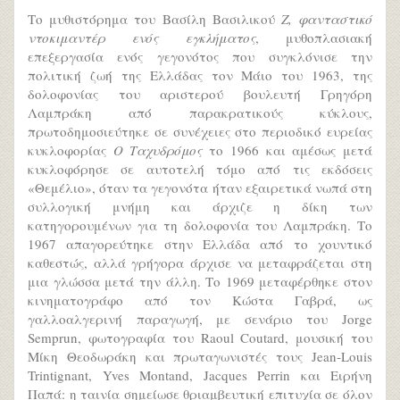
Το μυθιστόρημα του Βασίλη Βασιλικού
Ζ, φανταστικό
ντοκιμαντέρ ενός εγκλήματος
, μυθοπλασιακή
επεξεργασία ενός γεγονότος που συγκλόνισε την
πολιτική ζωή της Ελλάδας τον Μάιο του 1963, της
δολοφονίας του αριστερού βουλευτή Γρηγόρη
Λαμπράκη από παρακρατικούς κύκλους,
πρωτοδημοσιεύτηκε σε συνέχειες στο περιοδικό ευρείας
κυκλοφορίας
Ο Ταχυδρόμος
το 1966 και αμέσως μετά
κυκλοφόρησε σε αυτοτελή τόμο από τις εκδόσεις
«Θεμέλιο», όταν τα γεγονότα ήταν εξαιρετικά νωπά στη
συλλογική μνήμη και άρχιζε η δίκη των
κατηγορουμένων για τη δολοφονία του Λαμπράκη. Το
1967 απαγορεύτηκε στην Ελλάδα από το χουντικό
καθεστώς, αλλά γρήγορα άρχισε να μεταφράζεται στη
μια γλώσσα μετά την άλλη. Το 1969 μεταφέρθηκε στον
κινηματογράφο από τον Κώστα Γαβρά, ως
γαλλοαλγερινή παραγωγή, με σενάριο του Jorge
Semprun, φωτογραφία του Raoul Coutard, μουσική του
Μίκη Θεοδωράκη και πρωταγωνιστές τους Jean-Louis
Trintignant, Yves Montand, Jacques Perrin και Ειρήνη
Παπά: η ταινία σημείωσε θριαμβευτική επιτυχία σε όλον