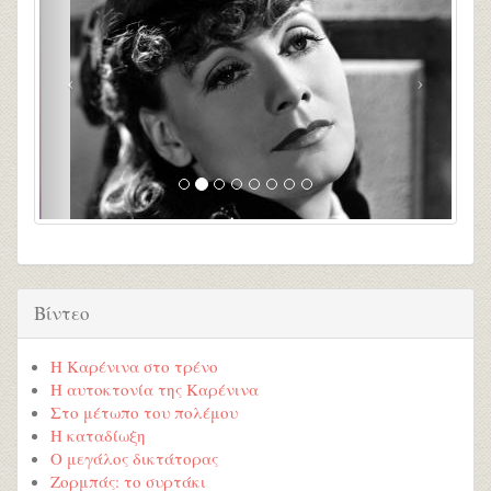
Βίντεο
Η Καρένινα στο τρένο
Η αυτοκτονία της Καρένινα
Στο μέτωπο του πολέμου
Η καταδίωξη
Ο μεγάλος δικτάτορας
Ζορμπάς: το συρτάκι