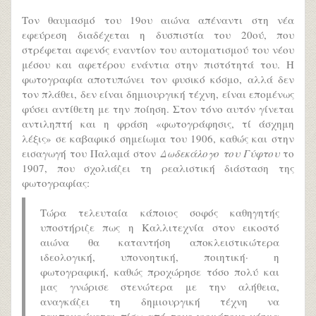
Τον θαυμασμό του 19ου αιώνα απέναντι στη νέα
εφεύρεση διαδέχεται η δυσπιστία του 20ού, που
στρέφεται αφενός εναντίον του αυτοματισμού του νέου
μέσου και αφετέρου ενάντια στην πιστότητά του. Η
φωτογραφία αποτυπώνει τον φυσικό κόσμο, αλλά δεν
τον πλάθει, δεν είναι δημιουργική τέχνη, είναι επομένως
φύσει αντίθετη με την ποίηση. Στον τόνο αυτόν γίνεται
αντιληπτή και η φράση «φωτογράφησις, τί άσχημη
λέξις» σε καβαφικό σημείωμα του 1906, καθώς και στην
εισαγωγή του Παλαμά στον
Δωδεκάλογο του Γύφτου
το
1907, που σχολιάζει τη ρεαλιστική διάσταση της
φωτογραφίας:
Τώρα τελευταία κάποιος σοφός καθηγητής
υποστήριζε πως η Καλλιτεχνία στον εικοστό
αιώνα θα καταντήση αποκλειστικώτερα
ιδεολογική, υπονοητική, ποιητική· η
φωτογραφική, καθώς προχώρησε τόσο πολύ και
μας γνώρισε στενώτερα με την αλήθεια,
αναγκάζει τη δημιουργική τέχνη να
ταμπουρώνεται πίσω από τους γιομάτους νόημα