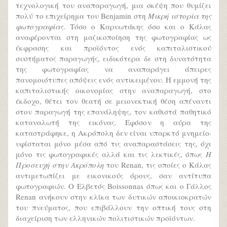
τεχνολογική του αναπαραγωγή, μια σκέψη που θυμίζει
πολύ το επιχείρημα του Benjamin στη
Μικρή ιστορία της
φωτογραφίας
. Τόσο ο Καρυωτάκης όσο και ο Κάλας
αναφέρονται στη μαζικοποίηση της φωτογραφίας ως
έκφρασης και προϊόντος ενός καπιταλιστικού
συστήματος παραγωγής, ειδικότερα δε στη δυνατότητα
της φωτογραφίας να αναπαράγει άπειρες
πανομοιότυπες απόψεις ενός αντικειμένου. Η εμμονή της
καπιταλιστικής οικονομίας στην αναπαραγωγή, στο
έκδοχο, θέτει τον θεατή σε μειονεκτική θέση απέναντι
στον παραγωγή της επανάληψης, τον καθιστά παθητικό
καταναλωτή της εικόνας. Εφόσον η αύρα της
καταστράφηκε, η Ακρόπολη δεν είναι υπαρκτό μνημείο·
υφίσταται μόνο μέσα από τις αναπαραστάσεις της, όχι
μόνο τις φωτογραφικές αλλά και τις λεκτικές, όπως
Η
Προσευχή στην Ακρόπολη
του Renan, τις οποίες ο Κάλας
αντιμετωπίζει με εικονικούς όρους, σαν αντίτυπα
φωτογραφιών. Ο Ελβετός Boissonnas όπως και ο Γάλλος
Renan ανήκουν στην κλίκα των δυτικών αποικιοκρατών
του πνεύματος, που επιβάλλουν την οπτική τους στη
διαχείριση των ελληνικών πολιτιστικών προϊόντων.