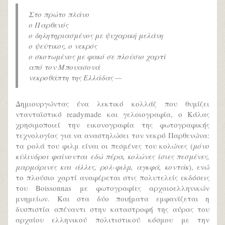
Στο πρώτο πλάνο
ο Παρθενός
ο δηλητηριασμένος με ψυχαρική μελάνη
ο ψεύτικος, ο νεκρός
ο σκοτωμένος με φακό σε πλούσιο χαρτί
από τον Μπουασονά
νεκροθάπτη της Ελλάδας —
Δημιουργώντας ένα λεκτικό κολλάζ που θυμίζει
ντανταϊστικό readymade και γελοιογραφία, ο Κάλας
χρησιμοποιεί την εικονογραφία της φωτογραφικής
τεχνολογίας για να αναστηλώσει τον νεκρό Παρθενώνα:
τα ρολά του φιλμ είναι οι πεσμένες του κολώνες (
μόνο
κύλινδροι φαίνονται εδώ πέρα, κολώνες ίσιες πεσμένες,
μαρμάρινες και άλλες, ρολ-φιλμ, αγκφά, κοντάκ
), ενώ
το πλούσιο χαρτί αναφέρεται στις πολυτελείς εκδόσεις
του Boissonnas με φωτογραφίες αρχαιοελληνικών
μνημείων. Και στα δύο ποιήματα εμφανίζεται η
δυσπιστία απέναντι στην καταστροφή της αύρας του
αρχαίου ελληνικού πολιτιστικού κόσμου με την