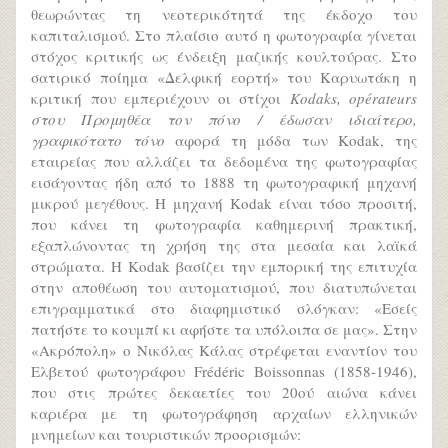
θεωρώντας τη νεοτερικότητά της έκδοχο του
καπιταλισμού. Στο πλαίσιο αυτό η φωτογραφία γίνεται
στόχος κριτικής ως ένδειξη μαζικής κουλτούρας. Στο
σατιρικό ποίημα «Δελφική εορτή» του Καρυωτάκη η
κριτική που εμπεριέχουν οι στίχοι
Kodaks, opérateurs
στου Προμηθέα τον πόνο / έδωσαν ιδιαίτερο,
γραφικότατο τόνο
αφορά τη μόδα των Kodak, της
εταιρείας που αλλάζει τα δεδομένα της φωτογραφίας
εισάγοντας ήδη από το 1888 τη φωτογραφική μηχανή
μικρού μεγέθους. Η μηχανή Kodak είναι τόσο προσιτή,
που κάνει τη φωτογραφία καθημερινή πρακτική,
εξαπλώνοντας τη χρήση της στα μεσαία και λαϊκά
στρώματα. Η Kodak βασίζει την εμπορική της επιτυχία
στην αποθέωση του αυτοματισμού, που διατυπώνεται
επιγραμματικά στο διαφημιστικό σλόγκαν: «Εσείς
πατήστε το κουμπί κι αφήστε τα υπόλοιπα σε μας». Στην
«Ακρόπολη» ο Νικόλας Κάλας στρέφεται εναντίον του
Ελβετού φωτογράφου Frédéric Boissonnas (1858-1946),
που στις πρώτες δεκαετίες του 20ού αιώνα κάνει
καριέρα με τη φωτογράφηση αρχαίων ελληνικών
μνημείων και τουριστικών προορισμών: