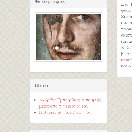
Φωτογραφίες
Στο 
φωτο
Σεπτ
αποτ
πάρκ
σκοπό
(urba
Καλώ
βιντε
unmak
κανά
Βίντεο
Ανδρέας Εμπειρίκος: ο ποιητής
μέσα από τις εικόνες του
Η συνείδηση του πλάνητα