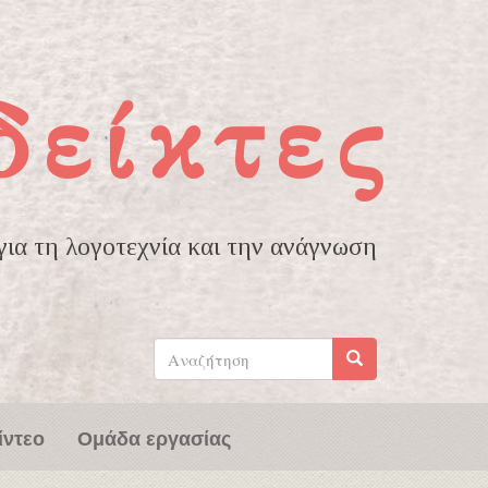
δείκτες
ια τη λογοτεχνία και την ανάγνωση
Φόρμα
αναζήτησης
Αναζήτηση
ίντεο
Ομάδα εργασίας