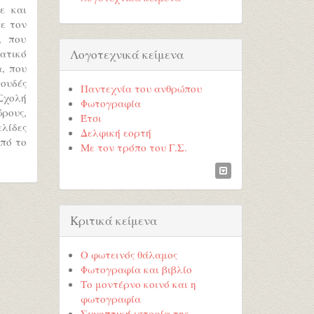
ε και
ε τον
, που
Λογοτεχνικά κείμενα
ατικό
, που
πουδές
Παντεχνία του ανθρώπου
 Σχολή
Φωτογραφία
ρους,
Έτσι
ελίδες
Δελφική εορτή
από το
Με τον τρόπο του Γ.Σ.
Κριτικά κείμενα
Ο φωτεινός θάλαμος
Φωτογραφία και βιβλίο
Το μοντέρνο κοινό και η
φωτογραφία
Συνοπτική ιστορία της