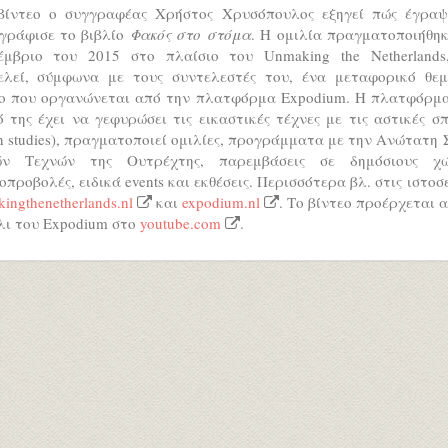
βίντεο ο συγγραφέας Χρήστος Χρυσόπουλος εξηγεί πώς έγραψ
γράφισε το βιβλίο
Φακός στο στόμα
. H ομιλία πραγματοποιήθηκ
έμβριο του 2015 στο πλαίσιο του Unmaking the Netherlands
ελεί, σύμφωνα με τους συντελεστές του, ένα μεταφορικό θεμ
ο που οργανώνεται από την πλατφόρμα Expodium. Η πλατφόρμα
 της έχει να γεφυρώσει τις εικαστικές τέχνες με τις αστικές σ
n studies), πραγματοποιεί ομιλίες, προγράμματα με την Ανώτατη
ν Τεχνών της Ουτρέχτης, παρεμβάσεις σε δημόσιους χώ
οπροβολές, ειδικά events και εκθέσεις. Περισσότερα βλ. στις ιστοσ
ingthenetherlands.nl
και
expodium.nl
. Το βίντεο προέρχεται 
λι του Expodium στο
youtube.com
.