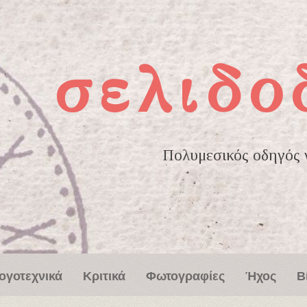
σελιδο
Πολυμεσικός οδηγός γ
ογοτεχνικά
Κριτικά
Φωτογραφίες
Ήχος
Β