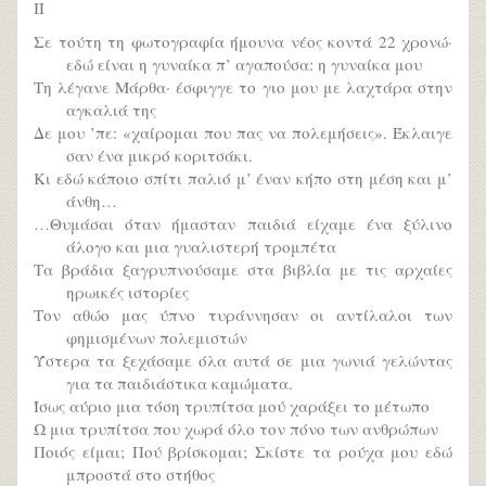
II
Σε τούτη τη φωτογραφία ήμουνα νέος κοντά 22 χρονώ·
εδώ είναι η γυναίκα π’ αγαπούσα: η γυναίκα μου
Τη λέγανε Μάρθα· έσφιγγε το γιο μου με λαχτάρα στην
αγκαλιά της
Δε μου ’πε: «χαίρομαι που πας να πολεμήσεις». Έκλαιγε
σαν ένα μικρό κοριτσάκι.
Κι εδώ κάποιο σπίτι παλιό μ’ έναν κήπο στη μέση και μ’
άνθη…
…Θυμάσαι όταν ήμασταν παιδιά είχαμε ένα ξύλινο
άλογο και μια γυαλιστερή τρομπέτα
Τα βράδια ξαγρυπνούσαμε στα βιβλία με τις αρχαίες
ηρωικές ιστορίες
Τον αθώο μας ύπνο τυράννησαν οι αντίλαλοι των
φημισμένων πολεμιστών
Ύστερα τα ξεχάσαμε όλα αυτά σε μια γωνιά γελώντας
για τα παιδιάστικα καμώματα.
Ίσως αύριο μια τόση τρυπίτσα μού χαράξει το μέτωπο
Ω μια τρυπίτσα που χωρά όλο τον πόνο των ανθρώπων
Ποιός είμαι; Πού βρίσκομαι; Σκίστε τα ρούχα μου εδώ
μπροστά στο στήθος