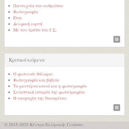
Παντεχνία του ανθρώπου
Φωτογραφία
Έτσι
Δελφική εορτή
Με τον τρόπο του Γ.Σ.
Κριτικά κείμενα
Ο φωτεινός θάλαμος
Φωτογραφία και βιβλίο
Το μοντέρνο κοινό και η φωτογραφία
Συνοπτική ιστορία της φωτογραφίας
Η ναυμαχία της Ναυαρίνου
© 2015-2025 Κέντρο Ελληνικής Γλώσσας