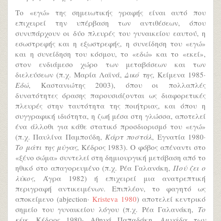
Το «εγώ» της σημειωτικής γραφής είναι αυτό που
επιχειρεί την υπέρβαση των αντιθέσεων, όπου
συνυπάρχουν οι δύο πλευρές του γυναικείου εαυτού, η
εσωστρεφής και η εξωστρεφής, η συνείδηση του «εγώ»
και η συνείδηση του κόσμου, το «εδώ» και το «εκεί»,
στον ενδιάμεσο χώρο των μεταβάσεων και των
διελεύσεων (π.χ. Μαρία Λαϊνά,
Δικό της
, Κείμενα 1985·
Εδώ
, Καστανιώτης 2003), όπου οι πολλαπλές
δυνατότητες όρασης παρουσιάζονται ως διαφορετικές
πλευρές στην ταυτότητα της ποιήτριας, και όπου η
συγγραφική ιδιότητα, η ζωή μέσα στη γλώσσα, αποτελεί
ένα άλλοθι για κάθε στατικό προσδιορισμό του «εγώ»
(π.χ. Παυλίνα Παμπούδη,
Κάρτ ποστάλ
, Εγνατία 1980·
Το μάτι της μύγας
, Κέδρος 1983). Ο φόβος απέναντι στο
«ξένο σώμα» συντελεί στη δημιουργική μετάβαση από το
ηθικό στο απαγορευμένο (π.χ. Ρέα Γαλανάκη,
Πού ζει ο
λύκος
, Άγρα 1982) ή επιχειρεί μια ανατρεπτική
περιγραφή αντικειμένων. Επιπλέον, το φαγητό ως
αποκείμενο (abjection·
Kristeva 1980
) αποτελεί κεντρικό
σημείο του γυναικείου λόγου (π.χ. Ρέα Γαλανάκη,
Το
κέικ
, Κέδρος 1980· Αθηνά Παπαδάκη,
Αμνάδα των