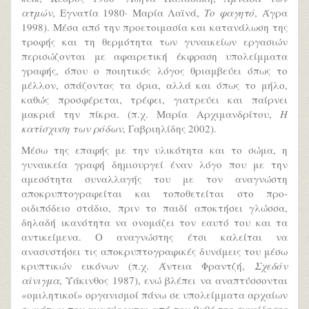
ατμών
, Εγνατία 1980· Μαρία Λαϊνά,
Το φαγητό
, Άγρα
1998). Μέσα από την προετοιμασία και κατανάλωση της
τροφής και τη θερμότητα των γυναικείων εργασιών
περισώζονται με αφαιρετική έκφραση υπολείμματα
γραφής, όπου ο ποιητικός λόγος θριαμβεύει όπως το
μέλλον, σπάζοντας τα όρια, αλλά και όπως το μήλο,
καθώς προσφέρεται, τρέφει, γιατρεύει και παίρνει
μακριά την πίκρα. (π.χ. Μαρία Αρχιμανδρίτου,
Η
κατίσχυση των ρόδων
, Γαβριηλίδης 2002).
Μέσω της επαφής με την υλικότητα και το σώμα, η
γυναικεία γραφή δημιουργεί έναν λόγο που με την
αμεσότητα συναλλαγής του με τον αναγνώστη
αποκρυπτογραφείται και τοποθετείται στο προ-
οιδιπόδειο στάδιο, πριν το παιδί αποκτήσει γλώσσα,
δηλαδή ικανότητα να ονομάζει τον εαυτό του και τα
αντικείμενα. Ο αναγνώστης έτσι καλείται να
ανασυστήσει τις αποκρυπτογραφικές δυνάμεις του μέσω
κρυπτικών εικόνων (π.χ. Άντεια Φραντζή,
Σχεδόν
αίνιγμα
, Υάκινθος 1987), ενώ βλέπει να αναπτύσσονται
«ομιλητικοί» οργανισμοί πάνω σε υπολείμματα αρχαίων