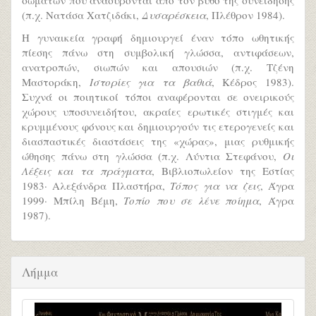
σωμάτων που ανασύρονται από τον βυθό της συνείδησης
(π.χ. Νατάσα Χατζιδάκι,
Δυσαρέσκεια
, Πλέθρον 1984).
Η γυναικεία γραφή δημιουργεί έναν τόπο ωθητικής
πίεσης πάνω στη συμβολική γλώσσα, αντιφάσεων,
ανατροπών, σιωπών και απουσιών (π.χ. Τζένη
Μαστοράκη,
Ιστορίες για τα βαθιά
, Κέδρος 1983).
Συχνά οι ποιητικοί τόποι αναφέρονται σε ονειρικούς
χώρους υποσυνειδήτου, ακραίες ερωτικές στιγμές και
κρυμμένους φόνους και δημιουργούν τις ετερογενείς και
διασπαστικές διαστάσεις της «χώρας», μιας ρυθμικής
ώθησης πάνω στη γλώσσα (π.χ. Λύντια Στεφάνου,
Οι
Λέξεις και τα πράγματα
, Βιβλιοπωλείον της Εστίας
1983· Αλεξάνδρα Πλαστήρα,
Τόπος για να ζεις
, Άγρα
1999· Μπίλη Βέμη,
Τοπίο που σε λένε ποίημα
, Άγρα
1987).
Λήμμα