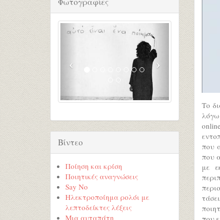
Φωτογραφίες
Το δι
λόγω
onli
εντο
Βίντεο
που 
που α
Ποίηση και κρίση
με ε
Ποιητικές αναγνώσεις
περι
Say No
περιο
Ηλεκτροποίημα ρολόι με
τάσε
λεπτοδείκτες λέξεις
ποιητ
Μια αυταπάτη
που ε