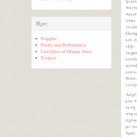
ηλικ
παντ
πρωτ
στην 
Ήχος
γλώσ
Georg
Psappha
και ό
Poetry and Performance
εξής
Last Glass of Orange Juice
εκφρά
Χνάρια
κατά
μετα
κοιν
θείο
ελλην
Ασχέτ
και τ
έκτη:
στη σ
σχέσ
με το
προς 