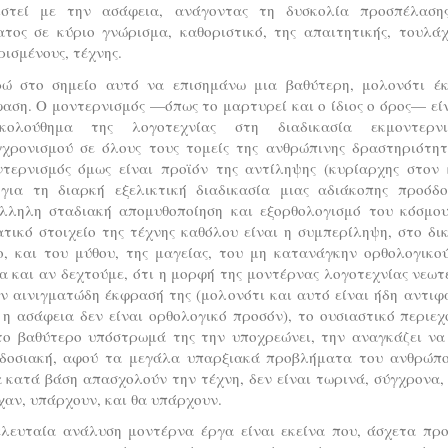
ιστεί με την ασάφεια, ανάγοντας τη δυσκολία προσπέλαση
ατος σε κύριο γνώρισμα, καθοριστικό, της απαιτητικής, τουλάχ
ρισμένους, τέχνης.
ώ στο σημείο αυτό να επισημάνω μια βαθύτερη, μολονότι έκ
αση. Ο μοντερνισμός —όπως το μαρτυρεί και ο ίδιος ο όρος— εί
κολούθημα της λογοτεχνίας στη διαδικασία εκμοντερνι
γχρονισμού σε όλους τους τομείς της ανθρώπινης δραστηριότητ
ντερνισμός όμως είναι προϊόν της αντίληψης (κυρίαρχης στον 
 για τη διαρκή εξελικτική διαδικασία μιας αδιάκοπης προόδο
λληλη σταδιακή απομυθοποίηση και εξορθολογισμό του κόσμου
τικό στοιχείο της τέχνης καθόλου είναι η συμπερίληψη, στο δι
ο, και του μύθου, της μαγείας, του μη κατανάγκην ορθολογικού
 και αν δεχτούμε, ότι η μορφή της μοντέρνας λογοτεχνίας νεωτ
ν αινιγματώδη έκφρασή της (μολονότι και αυτό είναι ήδη αντιφ
η ασάφεια δεν είναι ορθολογικό προσόν), το ουσιαστικό περιε
 το βαθύτερο υπόστρωμά της την υποχρεώνει, την αναγκάζει να 
δοσιακή, αφού τα μεγάλα υπαρξιακά προβλήματα του ανθρώπο
 κατά βάση απασχολούν την τέχνη, δεν είναι τωρινά, σύγχρονα,
αν, υπάρχουν, και θα υπάρχουν.
ελευταία ανάλυση μοντέρνα έργα είναι εκείνα που, άσχετα προ