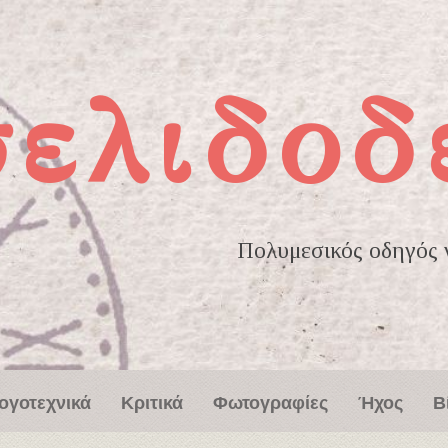
σελιδοδ
Πολυμεσικός οδηγός γ
ογοτεχνικά
Κριτικά
Φωτογραφίες
Ήχος
Β