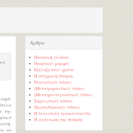
Άρθρα
Ποιητική γλώσσα
και
Ποιητικές μορφές
Εξέλιξη στον χρόνο
Η σύγχρονη ποίηση
Ρεαλιστικές τάσεις
(Μετα)ρομαντικές τάσεις
(Μετα)μοντερνιστικές τάσεις
ισμό.
Σημειωτικές τάσεις
ότελα
Πρωτοποριακές τάσεις
α της
Η τελευταία τριακονταετία
ιητικά
Η ανάγνωση της ποίησης
 αυτή.
νει να