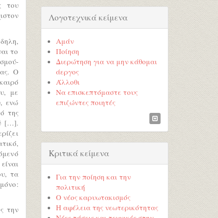
ς του
ιστον
Λογοτεχνικά κείμενα
δηλη,
Αμάν
ναι το
Ποίηση
σμού-
Διερώτηση για να μην κάθομαι
ας. Ο
άεργος
καιρό
Άλλοθι
υ, με
Να επισκεπτόμαστε τους
, ενώ
επιζώντες ποιητές
κό της
 […].
ερίζει
ατικό,
Κριτικά κείμενα
χόμενό
είναι
υ, τα
Για την ποίηση και την
 μόνο:
πολιτική
Ο νέος καρυωτακισμός
Η αφέλεια της νεωτερικότητας
ς την
Νέες τάσεις και τεχνικές στην