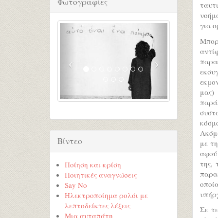
Φωτογραφίες
ταυτ
νοήμ
για ο
Μπορ
αντίφ
παρα
εκσυ
εκμο
μας)
παρά
συστα
κόσμ
Ακόμα
Βίντεο
με τη
αφού 
της,
Ποίηση και κρίση
παρα
Ποιητικές αναγνώσεις
οποία
Say No
υπήρχ
Ηλεκτροποίημα ρολόι με
λεπτοδείκτες λέξεις
Σε τ
Μια αυταπάτη