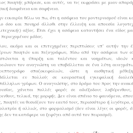
ος ποιητής μπόρεσε, και αυτές, να τις εκφράσει με μιαν απαρ
ική διαφάνεια και σαφήνεια.
ν ευκαιρία θέλω να πω, ότι η ασάφεια του μοντερνισμού είναι κ
λο όσο και πονηρό άλλοθι στην έλλειψη και απουσία λογοτεχ
ιτεχνικής) αξίας. Έτσι έχει η ασάφεια καταντήσει ένα είδος μα
 περιεχομένου μόδας.
λου, ακόμα και οι επιτυχημένες περιπτώσεις υπ’ αυτήν την έ
έρνων ποιητών και πεζογράφων, πίσω από την ασάφεια των ο
ιστώνεται η ύπαρξη και ταλέντου και νοημάτων, ιδεών κ.
ρεώνουν τον αναγνώστη να υποβάλλεται σε ένα λύτη αινιγμάτω
ρυπτογράφο σπαζοκεφαλιών, ώστε η αισθητική μέθε
βάλλεται εν πολλοίς σε κουραστική εγκεφαλική διαλεύ
πάλληλων γρίφων. Ο αναγνώστης, στο δρόμο του προς την ανακ
ουσίας, χάνεται πολλές φορές σε αδιέξοδους λαβύρινθους,
ινθους, τελικά, της μορφής. Δεν είναι σπάνιο το φαινόμενο, σπου
, ποιητές να θυσιάζουν τον εαυτό τους, περισσότερο ή λιγότερο, 
λατρία ή αλλιώς, στο φορμαλισμό (δεν είναι λίγες οι φορές, 
ς δεν τα κατάφερε να ξεφύγει από αυτό τον πειρασμό).