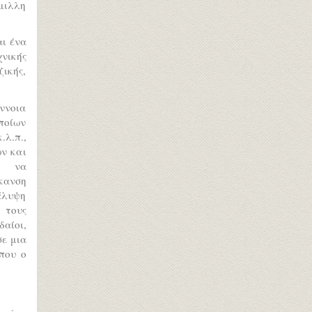
άμιλλη
αι ένα
νικής
ζικής,
ννοια
ποίων
λ.π.,
ν και
ξη να
κανση
άλυψη
 τους
δαίοι,
σε μια
όπου ο