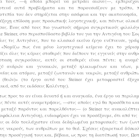
ία τους, —η οποία μπορεί να μετράει αιώνες—, εμπεριέχο
οτινά αυτά προβλήματα και τα παρουσιάζουν με τρόπο, 
οτυπία του δεν στηρίζεται στην ασάφεια και την ακατανοησία,
έξοχη επίδοση μιας προσωπικής λογοτεχνικής, και πάντως ολοκ
σας. Ένας από τους πιο γνωστούς σήμερα συγκριτικούς φιλολόγο
e Steiner, στο περισπούδαστο βιβλίο του για την Αντιγόνη του Σ
λες τις Αντιγόνες, που το κλασικό εκείνο έργο ενέπνευσε, γρά
: «Νομίζω πως ένα μόνο λογοτεχνικό κείμενο έχει το χάρισ
ζει όλες τις κύριες σταθερές που διέπουν τις εγγενείς στην ανθ
σταση συγκρούσεις, αυτές οι σταθερές είναι πέντε: η αναμέ
ξύ ανδρών και γυναικών, μεταξύ ηλικιωμένων και νέων, μ
ωνίας και ατόμου, μεταξύ ζωντανών και νεκρών, μεταξύ ανθρώπω
υ (θεών)» (το έργο αυτό του Steiner έχει μεταφραστεί έξοχ
ικά, από τις εκδόσεις Καλέντης).
ως προς το αν είναι δυνατό ή και αναγκαίο, ένα έργο να περιλα
ις πέντε αυτές αναμετρήσεις, —στις οποίες εγώ θα προσέθετα κα
 μεταξύ παρόντος και παρελθόντος— (ο Steiner τις ανακαλύπτε
οφόκλεια Αντιγόνη), ενδιαφέρον έχει να προσέξουμε, ότι από τις
εις οι δύο τουλάχιστον είναι δεδηλωμένα μεταφυσικές: των ζων
υς νεκρούς, των ανθρώπων με το θεό. Σχέσεις εξαιρετικά δύσκο
την προσέγγισή τους και, βέβαια, ως προς τη διατύπωσή τους. Ωσ