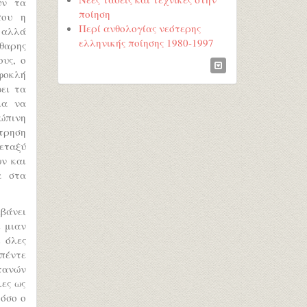
υν τα
ποίηση
που η
Περί ανθολογίας νεότερης
 αλλά
ελληνικής ποίησης 1980-1997
άθαρης
υς, ο
οφοκλή
φει τα
μα να
ρώπινη
τρηση
εταξύ
ν και
α στα
μβάνει
ι μιαν
ι όλες
 πέντε
τανών
λες ως
τόσο ο