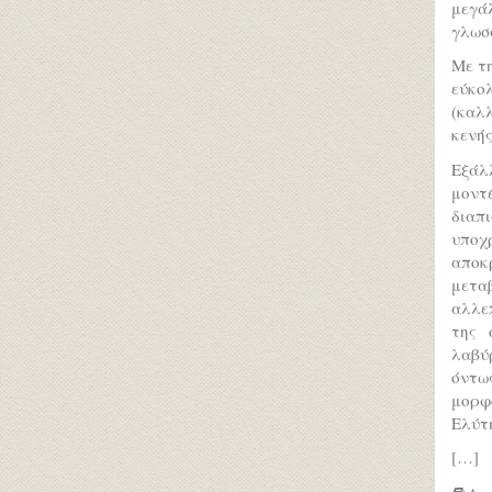
μεγάλ
γλωσσ
Με τη
εύκο
(καλλ
κενής
Εξάλ
μοντ
διαπ
υποχ
αποκ
μετα
αλλε
της 
λαβύρ
όντως
μορφο
Ελύτη
[…]