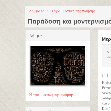
Λήμματα
Η γραμματική της ποίησης
Παράδοση και μοντερνισμό
Λήμμα
Μερ
Ο 
σύ
[…]
Η δυ
Έκτο
ακατ
Η γραμματική της ποίησης
ασάφε
και π
Κατ’ 