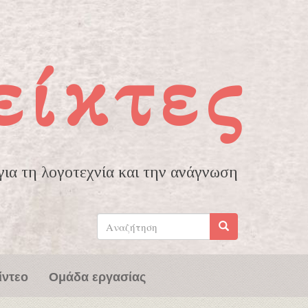
είκτες
ια τη λογοτεχνία και την ανάγνωση
Φόρμα
αναζήτησης
Αναζήτηση
ίντεο
Ομάδα εργασίας