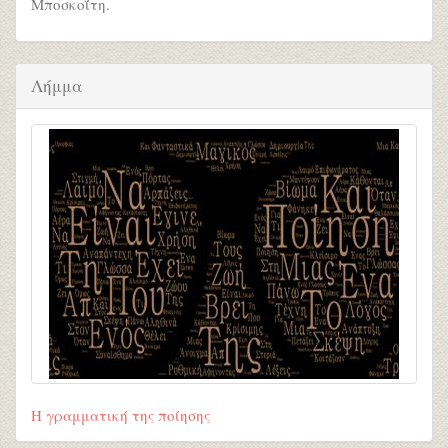
Μποσκοΐτη.
Λήμμα
Η γραμματική της ποίησης