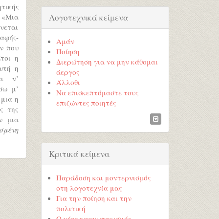
τικής
Λογοτεχνικά κείμενα
 «Μια
ίνεται
αφής-
Αμάν
ν που
Ποίηση
τσι η
Διερώτηση για να μην κάθομαι
υτή η
άεργος
αι ν’
Άλλοθι
σω μ’
Να επισκεπτόμαστε τους
 μια η
επιζώντες ποιητές
ς της
ν μια
σμένη
Κριτικά κείμενα
Παράδοση και μοντερνισμός
στη λογοτεχνία μας
Για την ποίηση και την
πολιτική
Ο νέος καρυωτακισμός