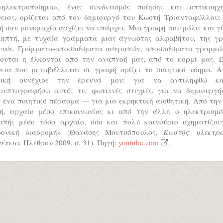
ηλεκτροποίημα», ένας συνδυασμός ποίησης και οπτικοηχη
γειας, ορίζεται από τον δημιουργό του Κωστή Τριανταφύλλου:
 σαν μονομαχία αρχίζει να υπάρχει. Μια γραφή που μόλις και γ
ληπτή, με τυχαία γράμματα μιας άγνωστης αλφαβήτου, της γρ
υνός. Γράμματα-αποσπάσματα αστραπών, αποσπάσματα γραμμώ
έονται η έλκονται από την αναπνοή μας, από το κορμί μας. Έ
γεια που μεταβάλλεται σε γραφή ορίζει το ποιητικό νόημα. Α
τική συνέχισε την έρευνά μου: για να αντιληφθώ κ
ρυπτογραφήσω αυτές τις φωτεινές στιγμές, για να δημιουργή
 ένα ποιητικό πέρασμα — για μια εκρηκτική αισθητική. Από την
ή, αρχαίο μέσο επικοινωνίας κι από την άλλη ο ηλεκτρισμό
απής μέσο τόσο αρχαίο, όσο και πολύ καινούριο σχηματίζου
ρονική διαδρομή» (Θανάσης Μουτσόπουλος,
Κωστής: ηλεκτρι
πέτεια,
Πλέθρον 2009, σ. 31). Πηγή:
youtube.com
.