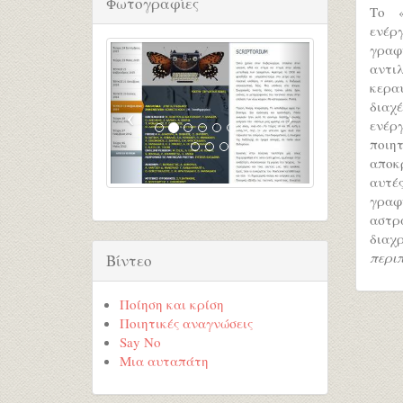
Φωτογραφίες
Το «
ενέρ
γραφή
αντι
κερα
διαχ
ενέρ
ποιη
αποκ
αυτές
γραφ
αστρ
διαχ
περι
Βίντεο
Ποίηση και κρίση
Ποιητικές αναγνώσεις
Say No
Μια αυταπάτη