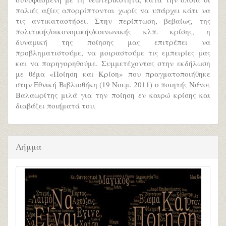
παλιές αξίες απορρίπτονται χωρίς να υπάρχει κάτι να
τις αντικαταστήσει. Στην περίπτωση, βεβαίως, της
πολιτικής/οικονομικής/κοινωνικής κλπ. κρίσης, η
δυναμική της ποίησης μας επιτρέπει να
προβληματιστούμε, να μοιραστούμε τις εμπειρίες μας
και να παρηγορηθούμε. Συμμετέχοντας στην εκδήλωση
με θέμα «Ποίηση και Κρίση» που πραγματοποιήθηκε
στην Εθνική Βιβλιοθήκη (19 Νοεμ. 2011) ο ποιητής Νάνος
Βαλαωρίτης μιλά για την ποίηση εν καιρώ κρίσης και
διαβάζει ποιήματά του.
Λήμμα