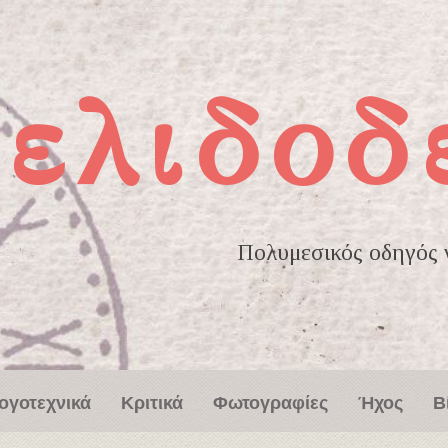
ελιδοδ
Πολυμεσικός οδηγός γ
ογοτεχνικά
Κριτικά
Φωτογραφίες
Ήχος
Β