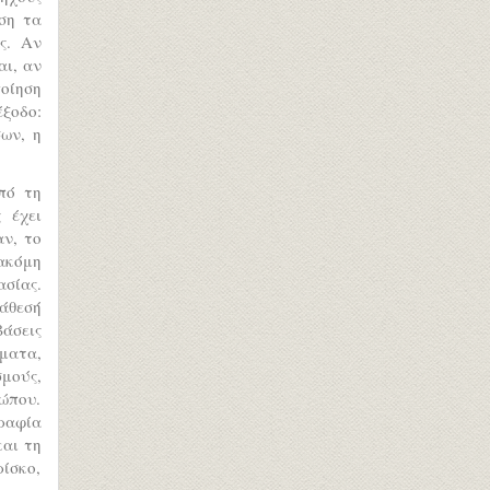
ση τα
ς. Αν
αι, αν
ποίηση
έξοδο:
ων, η
πό τη
 έχει
ν, το
ακόμη
σίας.
ιάθεσή
άσεις
ήματα,
μούς,
ρώπου.
ραφία
και τη
ίσκο,