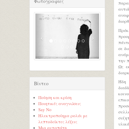
Φωτογραφίες
παρα
αντιδ
αναφέ
διορθ
Πρόκ
προορ
πάντο
σε δ
ανάμ
την π
Ως ε
διαρκ
Ήδη 
Βίντεο
διαδ
κοινο
Ποίηση και κρίση
επικ
Ποιητικές αναγνώσεις
προσ
Say No
συλλ
Ηλεκτροποίημα ρολόι με
συζη
λεπτοδείκτες λέξεις
υλικ
Μια αυταπάτη