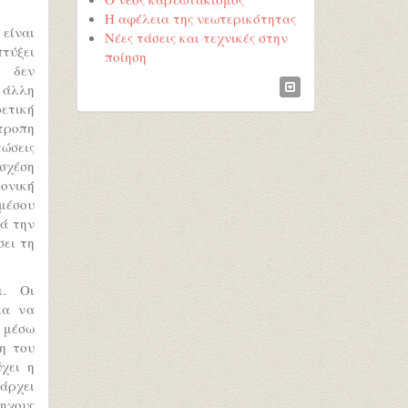
Η αφέλεια της νεωτερικότητας
 είναι
Νέες τάσεις και τεχνικές στην
πτύξει
ποίηση
ί δεν
 άλλη
ετική
τροπη
ώσεις
σχέση
ρονική
μέσου
ά την
σει τη
ι. Οι
ια να
ς μέσω
η του
χει η
άρχει
όηχους