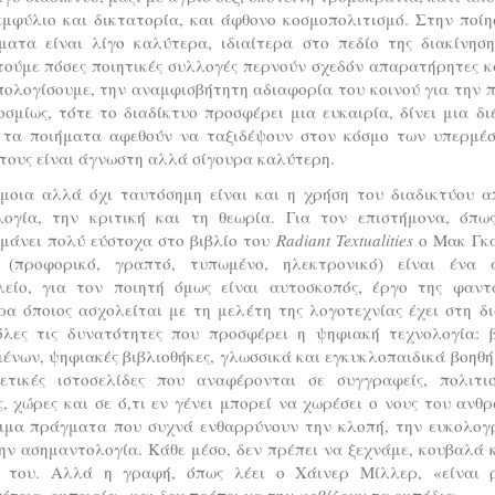
εμφύλιο και δικτατορία, και άφθονο κοσμοπολιτισμό. Στην ποίη
ματα είναι λίγο καλύτερα, ιδιαίτερα στο πεδίο της διακίνηση
ούμε πόσες ποιητικές συλλογές περνούν σχεδόν απαρατήρητες κ
ολογίσουμε, την αναμφισβήτητη αδιαφορία του κοινού για την 
σμίως, τότε το διαδίκτυο προσφέρει μια ευκαιρία, δίνει μια δι
 τα ποιήματα αφεθούν να ταξιδέψουν στον κόσμο των υπερμέσ
τους είναι άγνωστη αλλά σίγουρα καλύτερη.
μοια αλλά όχι ταυτόσημη είναι και η χρήση του διαδικτύου α
λογία, την κριτική και τη θεωρία. Για τον επιστήμονα, όπως
ημάνει πολύ εύστοχα στο βιβλίο του
Radiant Textualities
ο Μακ Γκα
 (προφορικό, γραπτό, τυπωμένο, ηλεκτρονικό) είναι ένα 
λείο, για τον ποιητή όμως είναι αυτοσκοπός, έργο της φαντα
α όποιος ασχολείται με τη μελέτη της λογοτεχνίας έχει στη δ
όλες τις δυνατότητες που προσφέρει η ψηφιακή τεχνολογία: β
ένων, ψηφιακές βιβλιοθήκες, γλωσσικά και εγκυκλοπαιδικά βοηθ
ρετικές ιστοσελίδες που αναφέρονται σε συγγραφείς, πολιτισ
, χώρες και σε ό,τι εν γένει μπορεί να χωρέσει ο νους του ανθ
ιμα πράγματα που συχνά ενθαρρύνουν την κλοπή, την ευκολογ
ην ασημαντολογία. Κάθε μέσο, δεν πρέπει να ξεχνάμε, κουβαλά 
 του. Αλλά η γραφή, όπως λέει ο Χάινερ Μίλλερ, «είναι ρ
έτεια, εμπειρία» και δεν πρέπει να την φοβίζουν τα εμπόδια.