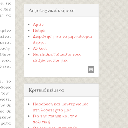
ι τις
ες που
Λογοτεχνικά κείμενα
ες, να
Αμάν
ιμένο
Ποίηση
«είναι
Διερώτηση για να μην κάθομαι
σκεται
άεργος
ρασης
Άλλοθι
έπουν
Να επισκεπτόμαστε τους
 τους.
επιζώντες ποιητές
λεται
ει το
ποίες
Κριτικά κείμενα
 τους,
ίοτε,
Παράδοση και μοντερνισμός
υν σε
στη λογοτεχνία μας
ος σε
Για την ποίηση και την
εύουν
πολιτική
ήματά
Ο νέος καρυωτακισμός