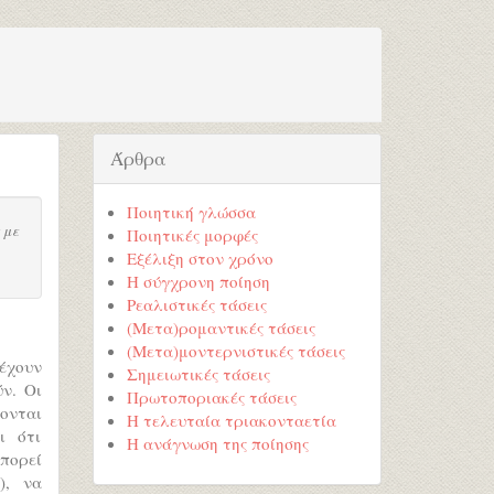
Άρθρα
Ποιητική γλώσσα
 με
Ποιητικές μορφές
Εξέλιξη στον χρόνο
Η σύγχρονη ποίηση
Ρεαλιστικές τάσεις
(Μετα)ρομαντικές τάσεις
(Μετα)μοντερνιστικές τάσεις
 έχουν
Σημειωτικές τάσεις
ν. Οι
Πρωτοποριακές τάσεις
λονται
Η τελευταία τριακονταετία
ι ότι
Η ανάγνωση της ποίησης
πορεί
), να