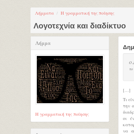
Λήμματα
Η γραμματική της ποίησης
Λογοτεχνία και διαδίκτυο
Λήμμα
Δημ
Ο 
το
[…]
Τι εί
την 
διαδρ
Η γραμματική της ποίησης
οι έ
κατα
να α