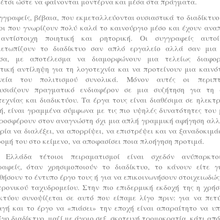
 έτσι ώστε να φαίνονται μοντέρνα και μέσα στα πράγματα.
γγραφείς, βέβαια, που εκμεταλλεύονται ουσιαστικά το διαδίκτυο
οι που γνωρίζουν πολύ καλά το καινούργιο μέσο και έχουν ανα
αντίστοιχη ποιητική και ρητορική. Οι συγγραφείς αυτο
μετωπίζουν το διαδίκτυο σαν απλό εργαλείο αλλά σαν μια
σα, με αποτέλεσμα να διαμορφώνουν μια τελείως διαφορ
ητική αντίληψη για τη λογοτεχνία και να προτείνουν μια καινό
νεία του πολιτισμού συνολικά. Μόνον αυτές οι περιπτ
υσιάζουν πραγματικό ενδιαφέρον σε μια συζήτηση για τη 
εχνίας και διαδικτύου. Τα έργα τους είναι διαθέσιμα σε ηλεκτ
ή, είναι γραμμένα σύμφωνα με τις πιο υψηλές δυνατότητες του 
προσφέρουν στον αναγνώστη όχι μια απλή γραμμική αφήγηση αλλ
ρία να διαλέξει, να απορρίψει, να επιστρέψει και να ξαναδοκιμά
ομή του στο κείμενο, να αποφασίσει ποια πλοήγηση προτιμά.
 Ελλάδα τέτοιοι πειραματισμοί είναι σχεδόν ανύπαρκτο
ραφείς, όταν χρησιμοποιούν το διαδίκτυο, το κάνουν είτε γ
ήσουν το έντυπο έργο τους ή για να επικοινωνήσουν στοιχειωδώ
τρονικού ταχυδρομείου. Στην πιο επιδερμική εκδοχή της η χρήσ
ικτύου συνοψίζεται σε αυτό που είπαμε λίγο πριν: για να πετύ
αγή και το έργο να «πιάσει» την εποχή είναι απαραίτητο να υπ
ίγο διαδίκτυο, μαζί με άγριο σεξ, σκοτεινή τρομοκρατία, κάτι απ