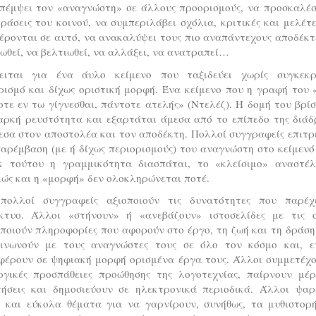
πέμψει τον «αναγνώστη» σε άλλους προορισμούς, να προσκαλέσε
ράσεις του κοινού, να συμπεριλάβει σχόλια, κριτικές και μελέτ
ρονται σε αυτό, να ανακαλύψει τους πιο αναπάντεχους αποδέκτ
ωθεί, να βελτιωθεί, να αλλάξει, να ανατραπεί…
ειται για ένα άυλο κείμενο που ταξιδεύει χωρίς συγκεκρ
ισμό και δίχως οριστική μορφή. Ένα κείμενο που η γραφή του 
τε εν τω γίγνεσθαι, πάντοτε ατελής» (Ντελέζ). Η δομή του βρί
ιαρκή ρευστότητα και εξαρτάται άμεσα από το επίπεδο της διάδ
εσα στον αποστολέα και τον αποδέκτη. Πολλοί συγγραφείς επιτρ
αρέμβαση (με ή δίχως περιορισμούς) του αναγνώστη στο κείμενό
κ τούτου η γραμμικότητα διασπάται, το «κλείσιμο» αναστέλ
ώς και η «μορφή» δεν ολοκληρώνεται ποτέ.
πολλοί συγγραφείς αξιοποιούν τις δυνατότητες που παρέχ
ίκτυο. Άλλοι «στήνουν» ή «ανεβάζουν» ιστοσελίδες με τις ο
ποιούν πληροφορίες που αφορούν στο έργο, τη ζωή και τη δράση
οινωνούν με τους αναγνώστες τους σε όλο τον κόσμο και, εν
φέρουν σε ψηφιακή μορφή ορισμένα έργα τους. Άλλοι συμμετέχο
ογικές προσπάθειες προώθησης της λογοτεχνίας, παίρνουν μέρ
τήσεις και δημοσιεύουν σε ηλεκτρονικά περιοδικά. Άλλοι ψαρ
ό και εύκολα θέματα για να γαρνίρουν, συνήθως, τα μυθιστορ