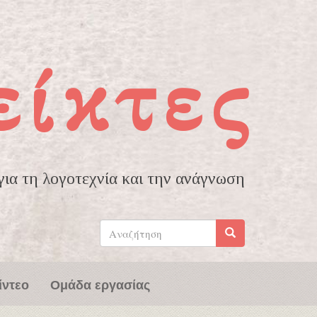
είκτες
ια τη λογοτεχνία και την ανάγνωση
Φόρμα
αναζήτησης
Αναζήτηση
ίντεο
Ομάδα εργασίας