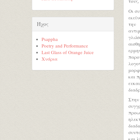
τους,
Οι συ
εκείν
Ήχος
την 
αντι
γλώσ
Psappha
αισθ
Poetry and Performance
ερμη
Last Glass of Orange Juice
παρο
Χνάρια
λογοτ
μορφ
και 
ευκαι
διαδρ
Στην
συγγ
προωθ
ηλεκ
διαδ
συντ
και λ