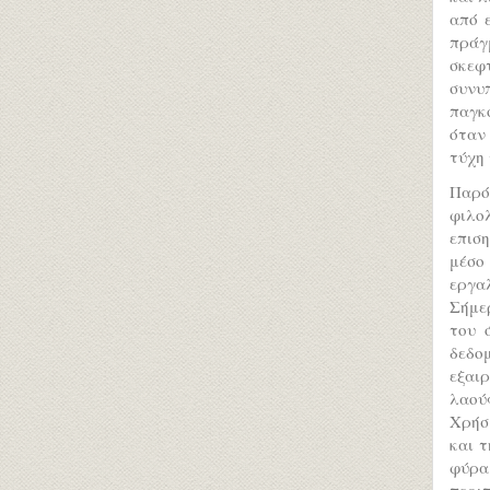
από 
πράγ
σκεφτ
συνυπ
παγκο
όταν
τύχη 
Παρό
φιλο
επισ
μέσο
εργα
Σήμερ
του 
δεδομ
εξαι
λαούς
Χρήσ
και τ
φύρα
περιπ