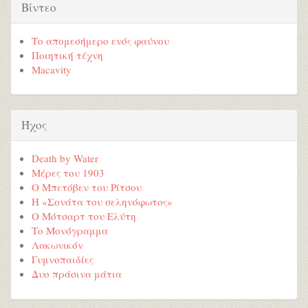
Βίντεο
Το απομεσήμερο ενός φαύνου
Ποιητική τέχνη
Macavity
Ήχος
Death by Water
Μέρες του 1903
Ο Μπετόβεν του Ρίτσου
Η «Σονάτα του σεληνόφωτος»
Ο Μότσαρτ του Ελύτη
Το Μονόγραμμα
Λακωνικόν
Γυμνοπαιδίες
Δυο πράσινα μάτια