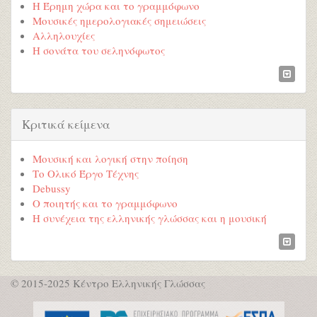
Η Έρημη χώρα και το γραμμόφωνο
Μουσικές ημερολογιακές σημειώσεις
Αλληλουχίες
Η σονάτα του σεληνόφωτος
Κριτικά κείμενα
Μουσική και λογική στην ποίηση
Το Ολικό Έργο Τέχνης
Debussy
Ο ποιητής και το γραμμόφωνο
Η συνέχεια της ελληνικής γλώσσας και η μουσική
© 2015-2025 Κέντρο Ελληνικής Γλώσσας