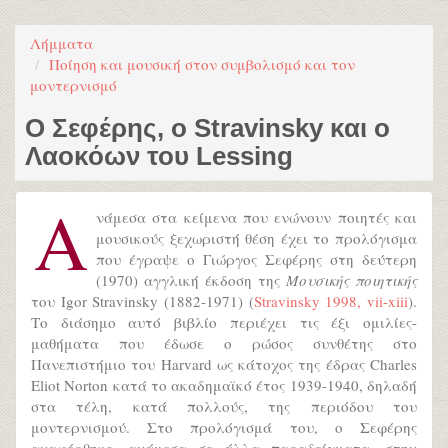
Λήμματα
Ποίηση και μουσική στον συμβολισμό και τον
μοντερνισμό
Ο Σεφέρης, ο Stravinsky και ο
Λαοκόων του Lessing
Α
νάμεσα στα κείμενα που ενώνουν ποιητές και
μουσικούς ξεχωριστή θέση έχει το προλόγισμα
που έγραψε ο Γιώργος Σεφέρης στη δεύτερη
(1970) αγγλική έκδοση της
Μουσικής ποιητικής
του Igor Stravinsky (1882-1971) (
Stravinsky 1998, vii-xiii
).
Το διάσημο αυτό βιβλίο περιέχει τις έξι ομιλίες-
μαθήματα που έδωσε ο ρώσος συνθέτης στο
Πανεπιστήμιο του Harvard ως κάτοχος της έδρας Charles
Eliot Norton κατά το ακαδημαϊκό έτος 1939-1940, δηλαδή
στα τέλη, κατά πολλούς, της περιόδου του
μοντερνισμού. Στο προλόγισμά του, ο Σεφέρης