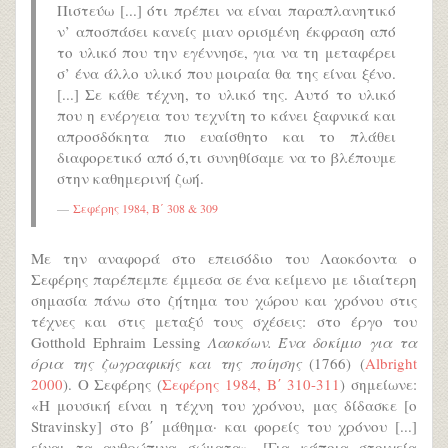
Πιστεύω [...] ότι πρέπει να είναι παραπλανητικό
ν’ αποσπάσει κανείς μιαν ορισμένη έκφραση από
το υλικό που την εγέννησε, για να τη μεταφέρει
σ’ ένα άλλο υλικό που μοιραία θα της είναι ξένο.
[...] Σε κάθε τέχνη, το υλικό της. Αυτό το υλικό
που η ενέργεια του τεχνίτη το κάνει ξαφνικά και
απροσδόκητα πιο ευαίσθητο και το πλάθει
διαφορετικό από ό,τι συνηθίσαμε να το βλέπουμε
στην καθημερινή ζωή.
Σεφέρης 1984, Β΄ 308 & 309
Με την αναφορά στο επεισόδιο του Λαοκόοντα ο
Σεφέρης παρέπεμπε έμμεσα σε ένα κείμενο με ιδιαίτερη
σημασία πάνω στο ζήτημα του χώρου και χρόνου στις
τέχνες και στις μεταξύ τους σχέσεις: στο έργο του
Gotthold Ephraim Lessing
Λαοκόων. Ένα δοκίμιο για τα
όρια της ζωγραφικής και της ποίησης
(1766) (
Albright
2000
). Ο Σεφέρης (
Σεφέρης 1984, Β΄ 310-311
) σημείωνε:
«Η μουσική είναι η τέχνη του χρόνου, μας δίδασκε [ο
Stravinsky] στο β΄ μάθημα· και φορείς του χρόνου [...]
είναι τα ανθρώπινα σώματα». [Για κάποια στοιχεία