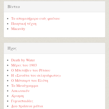
Βίντεο
Το απομεσήμερο ενός φαύνου
Ποιητική τέχνη
Macavity
Ήχος
Death by Water
Μέρες του 1903
Ο Μπετόβεν του Ρίτσου
Η «Σονάτα του σεληνόφωτος»
Ο Μότσαρτ του Ελύτη
Το Μονόγραμμα
Λακωνικόν
Άρνηση
Γυμνοπαιδίες
Δυο πράσινα μάτια