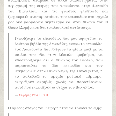
αναφέρθηκε, ανάμεσα σε άλλα παραδείγματα, στην
περιγραφή της σκηνής του Λαοκόοντα στην
Αινειάδα
του Βιργιλίου, και τις γνωστές γλυπτικές και
ζωγραφικές αναπαραστάσεις του επεισοδίου στο αρχαίο
ροδιακό μαρμάρινο σύμπλεγμα και στον πίνακα του El
Greco (Δομήνικου Θεοτοκόπουλου) αντίστοιχα.
Γνωρίζουμε το επεισόδιο, που μας αφηγείται το
δεύτερο βιβλίο της
Αινειάδας
, εννοώ το επεισόδιο
του Λαοκόοντα που πνίγουν τα φίδια μαζί με τα
παιδιά του. Θα ήταν δύσκολο, φοβούμαι, να
υποστηρίξουμε ότι ο πίνακας του Γκρέκο, που
παρασταίνει το ίδιο επεισόδιο και τον
θαυμάζουμε στην Πινακοθήκη της Ουάσιγκτον, ή
το πολυθρύλητο αρχαίο ροδιακό μάρμαρο,
εκφράζουν ακριβώς, χωρίς να παραπλανούν,
αυτό που εκφράζουν οι στίχοι του Βιργιλίου.
Σεφέρης 1984, Β΄ 308
Ο άμεσος στόχος του Σεφέρη ήταν να τονίσει το εξής: