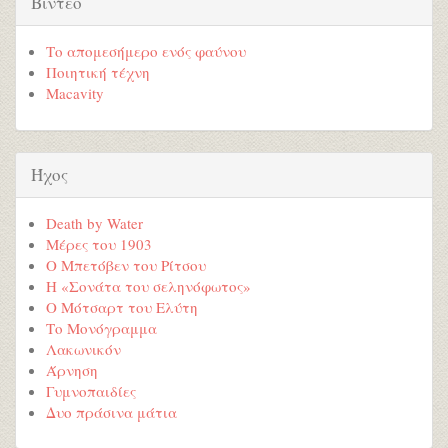
Βίντεο
Το απομεσήμερο ενός φαύνου
Ποιητική τέχνη
Macavity
Ήχος
Death by Water
Μέρες του 1903
Ο Μπετόβεν του Ρίτσου
Η «Σονάτα του σεληνόφωτος»
Ο Μότσαρτ του Ελύτη
Το Μονόγραμμα
Λακωνικόν
Άρνηση
Γυμνοπαιδίες
Δυο πράσινα μάτια