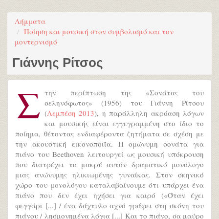
Λήμματα
Ποίηση και μουσική στον συμβολισμό και τον
μοντερνισμό
Γιάννης Ρίτσος
Σ
την περίπτωση της «Σονάτας του
σεληνόφωτος» (1956) του Γιάννη Ρίτσου
(
Λεμπέση 2013
), η παράλληλη ακρόαση λόγων
και μουσικής είναι εγγεγραμμένη στο ίδιο το
ποίημα, θέτοντας ενδιαφέροντα ζητήματα σε σχέση με
την ακουστική εικονοποιΐα. Η ομώνυμη σονάτα για
πιάνο του Beethoven λειτουργεί ως μουσική υπόκρουση
που διατρέχει το μακρύ αυτόν δραματικό μονόλογο
μιας ανώνυμης ηλικιωμένης γυναίκας. Στον σκηνικό
χώρο του μονολόγου καταλαβαίνουμε ότι υπάρχει ένα
πιάνο που δεν έχει ηχήσει για καιρό («Όταν έχει
φεγγάρι [...] / ένα δάχτυλο αχνό γράφει στη σκόνη του
πιάνου / λησμονημένα λόγια [...] Και το πιάνο, σα μαύρο