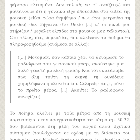
φέρετρο κλεισμένο. Δεν τολμάς να τ’ ανοίξεις») και
μαθαίνουμε ότι η γυναίκα είχε σπουδάσει στα νιάτα της
μουσική («Και τώρα θυμήθηκα / πως έτσι μετρούσα τη
μουσική σαν πήγαινα στο Ωδείο [...] κ’ οι δικοί μου
στήριζαν / μεγάλες ελπίδες στο μουσικό μου τάλαντο»).
Στο τέλος, στις σημειώσεις που κλείνουν το ποίημα θα
πληροφορηθούμε (ανάμεσα σε άλλα):
([...] Μονομιάς, σαν κάποιο χέρι να δυνάμωσε το
ραδιόφωνο του γειτονικού μπαρ, ακούστηκε μια
πολύ γνωστή μουσική φράση. Και τότε κατάλαβα
πως όλη τούτη τη σκηνή τη συνόδευε
χαμηλόφωνα η «Σονάτα του Σεληνόφωτος», μόνο
το πρώτο μέρος. [...] Ακούτε; Το ραδιόφωνο
συνεχίζει:)
Το ποίημα κλείνει με τρία μέτρα από τη μουσική
παρτιτούρα, στην πραγματικότητα τα μέτρα αρ. 30-32,
που βρίσκονται στη μέση του αργού αλλά σχετικά
σύντομου (τουλάχιστον σε σχέση με τη διάρκεια του
ποιήματος του Ρίτσου) πρώτου μέρους της σονάτας του