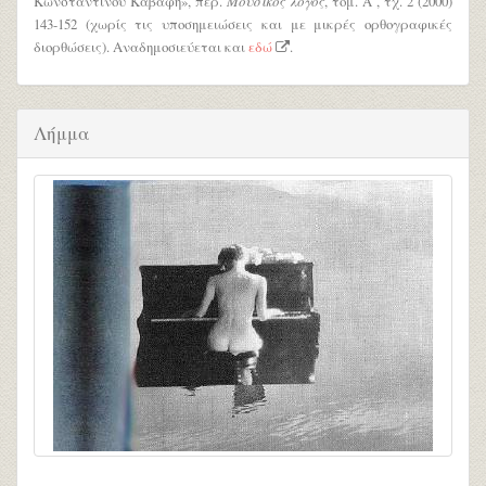
Κωνσταντίνου Καβάφη», περ.
Μουσικός λόγος
, τόμ. Α΄, τχ. 2 (2000)
143-152 (χωρίς τις υποσημειώσεις και με μικρές ορθογραφικές
διορθώσεις). Αναδημοσιεύεται και
εδώ
.
Λήμμα