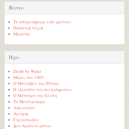
Βίντεο
Το απομεσήμερο ενός φαύνου
Ποιητική τέχνη
Macavity
Ήχος
Death by Water
Μέρες του 1903
Ο Μπετόβεν του Ρίτσου
Η «Σονάτα του σεληνόφωτος»
Ο Μότσαρτ του Ελύτη
Το Μονόγραμμα
Λακωνικόν
Άρνηση
Γυμνοπαιδίες
Δυο πράσινα μάτια