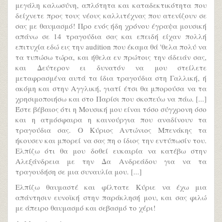
μεγάλη καλωσύνη, απλότητα και καταδεκτικότητα που
δείχνετε προς τους νέους καλλιτέχνας που ατενίζουν σε
σας με θαυμασμό! Προ ενός ήδη χρόνου έγραψα μουσική
απάνω σε 14 τραγούδια σας και επειδή είχαν πολλή
επιτυχία εδώ εις την audition που έκαμα θά 'θελα πολύ να
τα τυπώσω τώρα, και ήθελα εν πρώτοις την άδειάν σας,
και Δεύτερον ει δυνατόν να μου στείλετε
μεταφρασμένα αυτά τα ίδια τραγούδια στη Γαλλική, ή
ακόμη και στην Αγγλική, γιατί έτσι θα μπορούσα να τα
χρησιμοποιήσω και στο Παρίσι που σκοπεύω να πάω. [...]
Έστε βέβαιος ότι η Μουσική μου είναι τόσο σύγχρονη όσο
και η ατμόσφαιρα η καινούργια που αναδίνουν τα
τραγούδια σας. Ο Κύριος Αντώνιος Μπενάκης τα
ήκουσεν και μπορεί να σας πη ο ίδιος την εντύπωσίν του.
Ελπίζω ότι θα μου δοθεί ευκαιρία να κατέβω στην
Αλεξάνδρεια με την Δα Ανδρεάδου για να τα
τραγουδήση σε μια συναυλία μου. [...]
Ελπίζω θαυμαστέ και φίλτατε Κύριε να έχω μια
απάντησιν ευνοϊκή στην παράκλησή μου, και σας φιλώ
με άπειρο θαυμασμό και σεβασμό το χέρι!