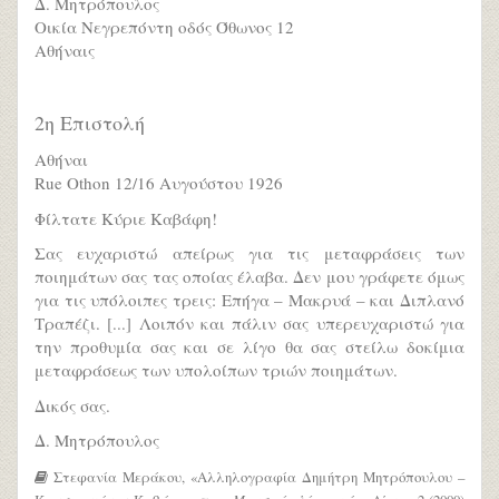
Δ. Μητρόπουλος
Οικία Νεγρεπόντη οδός Όθωνος 12
Αθήναις
2η Επιστολή
Αθήναι
Rue Othon 12/16 Αυγούστου 1926
Φίλτατε Κύριε Καβάφη!
Σας ευχαριστώ απείρως για τις μεταφράσεις των
ποιημάτων σας τας οποίας έλαβα. Δεν μου γράφετε όμως
για τις υπόλοιπες τρεις: Επήγα – Μακρυά – και Διπλανό
Τραπέζι. [...] Λοιπόν και πάλιν σας υπερευχαριστώ για
την προθυμία σας και σε λίγο θα σας στείλω δοκίμια
μεταφράσεως των υπολοίπων τριών ποιημάτων.
Δικός σας.
Δ. Μητρόπουλος
Στεφανία Μεράκου, «Αλληλογραφία Δημήτρη Μητρόπουλου –