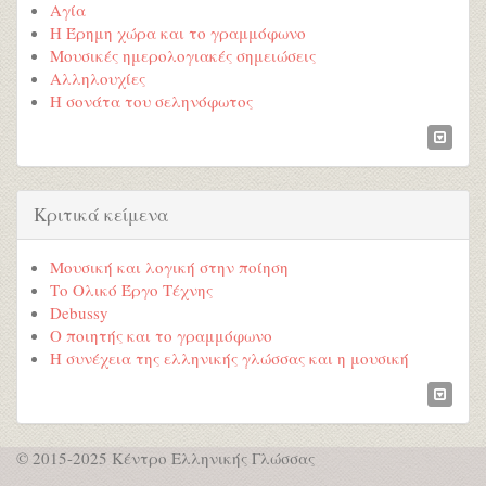
Αγία
Η Έρημη χώρα και το γραμμόφωνο
Μουσικές ημερολογιακές σημειώσεις
Αλληλουχίες
Η σονάτα του σεληνόφωτος
Κριτικά κείμενα
Μουσική και λογική στην ποίηση
Το Ολικό Έργο Τέχνης
Debussy
Ο ποιητής και το γραμμόφωνο
Η συνέχεια της ελληνικής γλώσσας και η μουσική
© 2015-2025 Κέντρο Ελληνικής Γλώσσας