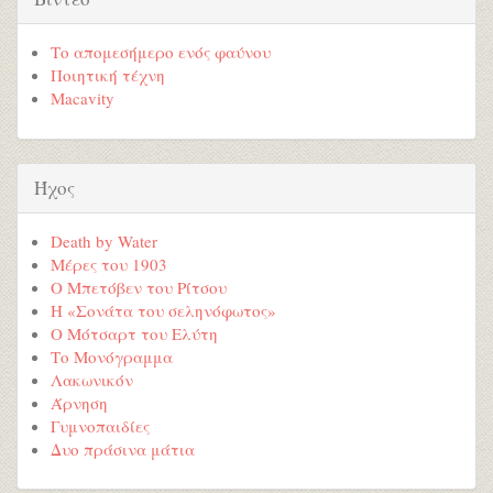
Το απομεσήμερο ενός φαύνου
Ποιητική τέχνη
Macavity
Ήχος
Death by Water
Μέρες του 1903
Ο Μπετόβεν του Ρίτσου
Η «Σονάτα του σεληνόφωτος»
Ο Μότσαρτ του Ελύτη
Το Μονόγραμμα
Λακωνικόν
Άρνηση
Γυμνοπαιδίες
Δυο πράσινα μάτια