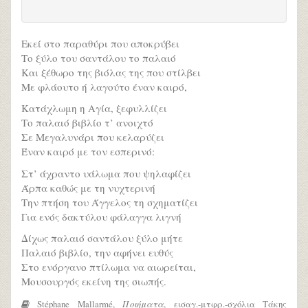
Εκεί στο παραθύρι που αποκρύβει
Το ξύλο του σαντάλου το παλαιό
Και ξέθωρο της βιόλας της που στίλβει
Με φλάουτο ή λαγούτο έναν καιρό,
Κατάχλωμη η Αγία, ξεφυλλίζει
Το παλαιό βιβλίο τ’ ανοιχτό
Σε Μεγαλυνάρι που κελαρύζει
Έναν καιρό με τον εσπερινό:
Στ’ άχραντο υάλωμα που ψηλαφίζει
Άρπα καθώς με τη νυχτερινή
Την πτήση του Άγγελος τη σχηματίζει
Για ενός δακτύλου φάλαγγα λιγνή
Δίχως παλαιό σαντάλου ξύλο μήτε
Παλαιό βιβλίο, την αφήνει ευθύς
Στο ενόργανο πτίλωμα να αιωρείται,
Μουσουργός εκείνη της σιωπής.
Stéphane Mallarmé,
Ποιήματα
, εισαγ.-μτφρ.-σχόλια Τάκης