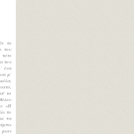
ψε το
ο του
 τότε
α του
’ ένα
και μ’
κόλα,
νατό,
απ’ το
θόλου
ι: «Η
λι το
με τα
άμπει
 μιαν