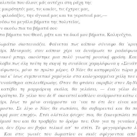
ολιτεία που όλους μάς αντέχει στη ράχη της
ς μικρότητές μας, τις κακίες, τις έχτρες μας,
ς φιλοδοξίες, την άγνοιά μας και τα γερατειά μας,—
ούσω τα μεγάλα βήματα της πολιτείας,
ν ακούω πια τα βήματά σου
τα βήματα του Θεού, μήτε και τα δικά μου βήματα. Καληνύχτα.
δωμάτιο σκοτεινιάζει. Φαίνεται πως κάποιο σύννεφο θα ’κρυ
άρι. Μονομιάς, σαν κάποιο χέρι να δυνάμωσε το ραδιόφων
ονικού μπαρ, ακούστηκε μια πολύ γνωστή μουσική φράση. Και
λαβα πως όλη τούτη τη σκηνή τη συνόδευε χαμηλόφωνα η «Σονάτ
νόφωτος», μόνο το πρώτο μέρος. Ο Νέος θα κατηφορίζει τώρα μ
ικό κ’ ίσως συμπονετικό χαμόγελο στα καλογραμμένα χείλη του 
συναίσθημα απελευθέρωσης. Όταν θα φτάσει ακριβώς στον Άη-Νι
 κατέβει τη μαρμάρινη σκάλα, θα γελάσει, — ένα γέλιο δυ
ράτητο. Το γέλιο του δε θ’ ακουστεί καθόλου ανάρμοστα κάτω 
άρι. Ίσως το μόνο ανάρμοστο να ’ναι το ότι δεν είναι κα
μοστο. Σε λίγο ο Νέος θα σωπάσει, θα σοβαρευτεί και θα πε
κμή μιας εποχής». Έτσι ολότελα ήσυχος πια, θα ξεκουμπώσει πά
άμισό του και θα τραβήξει το δρόμο του. Όσο για τη γυναίκα 
α, δεν ξέρω αν βγήκε τελικά απ’ το σπίτι. Το φεγγαρόφωτο λ
. Και στις γωνιές του δωματίου οι σκιές σφίγγονται από