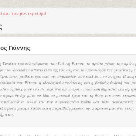
ό και τον μοντερνισμό
ς
σος Γιάννης
η
Σονάτα του σεληνόφωτος
του Γιάννη Ρίτσου, το πρώτο μέρος του ομώνυ
γου του Beethoven αποτελεί το ηχητικό σκηνικό του μονολόγου της γυναίκας με
ύρα, όπως μαθαίνουμε από τις σημειώσεις που κλείνουν το ποίημα. Η ποιητ
αισθησία του Ρίτσου, η ιδεολογική στράτευση και η βαθιά σύνδεσή του με
υσική δημιουργούν ένα σύνολο, στο οποίο έχουν ιδιαίτερη σημασία λεπτομέρε
υ αφορούν όχι μόνο το ίδιο το μουσικό έργο και τη θέση του στον ευρωπα
υσικό κανόνα, αλλά και τον συγκεκριμένο τρόπο και τόπο ακούσματός 
αδιόφωνο, μπαρ), καθώς και η παράθεση μέρους της παρτιτούρας στο τέλος 
ιήματος.
ιξιάτικο βράδι. Μεγάλο δωμάτιο παλιού σπιτιού. Μια ηλικι