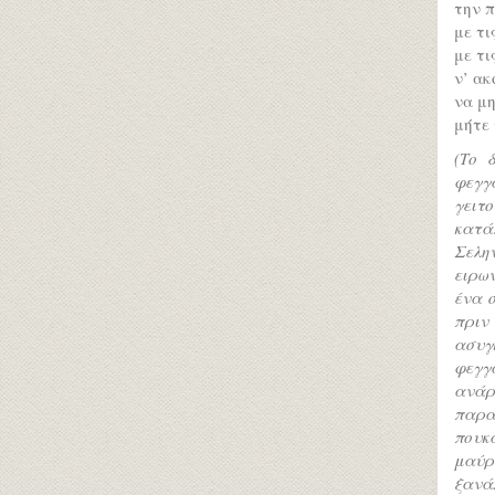
την π
με τι
με τι
ν’ ακ
να μη
μήτε 
(Το 
φεγγ
γειτ
κατά
Σελη
ειρων
ένα 
πριν
ασυγκ
φεγγ
ανάρ
παρα
πουκ
μαύρ
ξανά