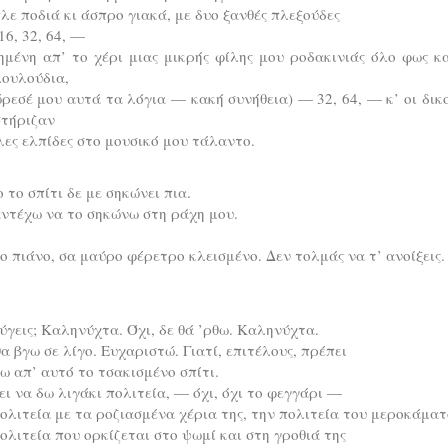
λε ποδιά κι άσπρο γιακά, με δυο ξανθές πλεξούδες
16, 32, 64, —
μένη απ’ το χέρι μιας μικρής φίλης μου ροδακινιάς όλο φως κ
λουλούδια,
ρεσέ μου αυτά τα λόγια — κακή συνήθεια) — 32, 64, — κ’ οι δικ
στήριζαν
ες ελπίδες στο μουσικό μου τάλαντο.
 το σπίτι δε με σηκώνει πια.
ντέχω να το σηκώνω στη ράχη μου.
ο πιάνο, σα μαύρο φέρετρο κλεισμένο. Δεν τολμάς να τ’ ανοίξεις.
ύγεις; Καληνύχτα. Όχι, δε θά ’ρθω. Καληνύχτα.
α βγω σε λίγο. Ευχαριστώ. Γιατί, επιτέλους, πρέπει
ω απ’ αυτό το τσακισμένο σπίτι.
ι να δω λιγάκι πολιτεία, — όχι, όχι το φεγγάρι —
ολιτεία με τα ροζιασμένα χέρια της, την πολιτεία του μεροκάματ
ολιτεία που ορκίζεται στο ψωμί και στη γροθιά της