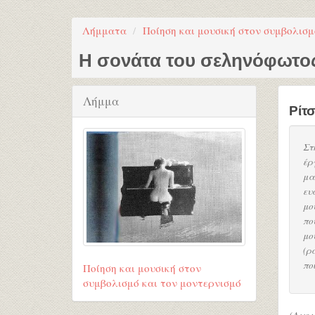
Λήμματα
Ποίηση και μουσική στον συμβολισμ
Η σονάτα του σεληνόφωτο
Λήμμα
Ρίτ
Στ
έρ
μα
ευ
μο
πο
μο
(ρ
πο
Ποίηση και μουσική στον
συμβολισμό και τον μοντερνισμό
(Ανο