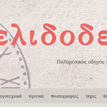
ελιδοδ
Πολυμεσικός οδηγός γ
ογοτεχνικά
Κριτικά
Φωτογραφίες
Ήχος
Β