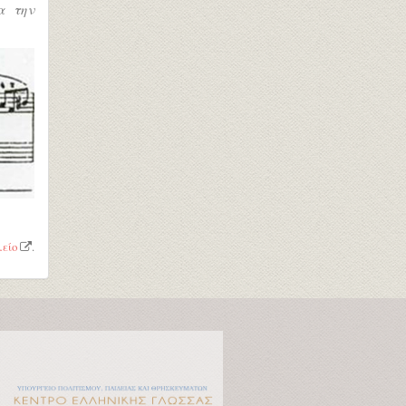
α την
είο
.