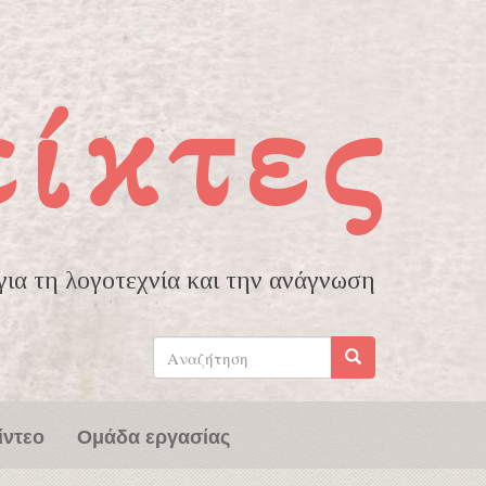
είκτες
ια τη λογοτεχνία και την ανάγνωση
Φόρμα
αναζήτησης
Αναζήτηση
ίντεο
Ομάδα εργασίας