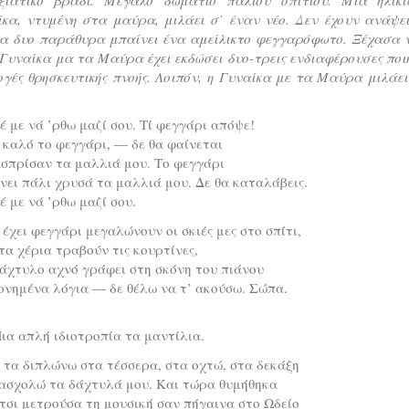
ίκα, ντυμένη στα μαύρα, μιλάει σ’ έναν νέο. Δεν έχουν ανάψει
τα δυο παράθυρα μπαίνει ένα αμείλικτο φεγγαρόφωτο. Ξέχασα 
 Γυναίκα μα τα Μαύρα έχει εκδώσει δυο-τρεις ενδιαφέρουσες ποι
γές θρησκευτικής πνοής. Λοιπόν, η Γυναίκα με τα Μαύρα μιλάε
 με νά ’ρθω μαζί σου. Τί φεγγάρι απόψε!
 καλό το φεγγάρι, — δε θα φαίνεται
σπρίσαν τα μαλλιά μου. Το φεγγάρι
νει πάλι χρυσά τα μαλλιά μου. Δε θα καταλάβεις.
 με νά ’ρθω μαζί σου.
έχει φεγγάρι μεγαλώνουν οι σκιές μες στο σπίτι,
α χέρια τραβούν τις κουρτίνες,
άχτυλο αχνό γράφει στη σκόνη του πιάνου
νημένα λόγια — δε θέλω να τ’ ακούσω. Σώπα.
 Μια απλή ιδιοτροπία τα μαντίλια.
τα διπλώνω στα τέσσερα, στα οχτώ, στα δεκάξη
πασχολώ τα δάχτυλά μου. Και τώρα θυμήθηκα
τσι μετρούσα τη μουσική σαν πήγαινα στο Ωδείο