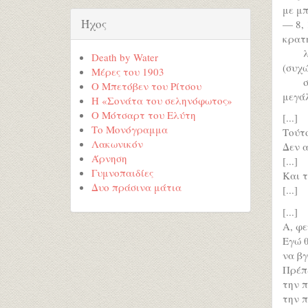
με μπ
Ήχος
— 8, 
κρατη
Death by Water
(συχώ
Μέρες του 1903
Ο Μπετόβεν του Ρίτσου
μεγάλ
Η «Σονάτα του σεληνόφωτος»
Ο Μότσαρτ του Ελύτη
[...]
Το Μονόγραμμα
Τούτο
Λακωνικόν
Δεν α
Άρνηση
[...]
Γυμνοπαιδίες
Και τ
Δυο πράσινα μάτια
[...]
[...]
Α, φε
Εγώ θ
να βγ
Πρέπε
την π
την π