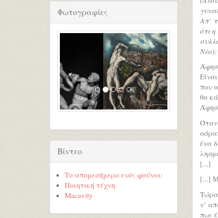
γυνα
Φωτογραφίες
Απ’ 
ότι η
συλλο
Νέο):
Άφησέ
Είναι
που α
θα κά
Άφησέ
Όταν 
αόρατ
ένα δ
Βίντεο
λησμο
[...]
Το απομεσήμερο ενός φαύνου
[...]
Ποιητική τέχνη
Τώρα 
Macavity
ν’ α
πως έ