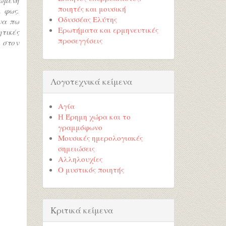
ποιητές και μουσική
 φως.
Οδυσσέας Ελύτης
να πω
Ερωτήματα και ερμηνευτικές
ητικές
προσεγγίσεις
ι στον
Λογοτεχνικά κείμενα
Αγία
Η Έρημη χώρα και το
γραμμόφωνο
Μουσικές ημερολογιακές
σημειώσεις
Αλληλουχίες
Ο μυστικός ποιητής
Κριτικά κείμενα