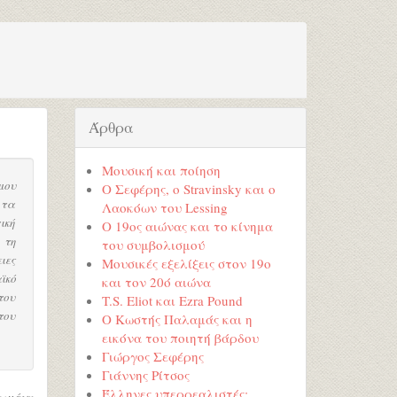
Άρθρα
Μουσική και ποίηση
μου
Ο Σεφέρης, ο Stravinsky και ο
 τα
Λαοκόων του Lessing
ική
Ο 19ος αιώνας και το κίνημα
 τη
του συμβολισμού
ιες
Μουσικές εξελίξεις στον 19ο
ϊκό
και τον 20ό αιώνα
του
T.S. Eliot και Ezra Pound
του
Ο Κωστής Παλαμάς και η
εικόνα του ποιητή βάρδου
Γιώργος Σεφέρης
Γιάννης Ρίτσος
Έλληνες υπερρεαλιστές:
ωμένη