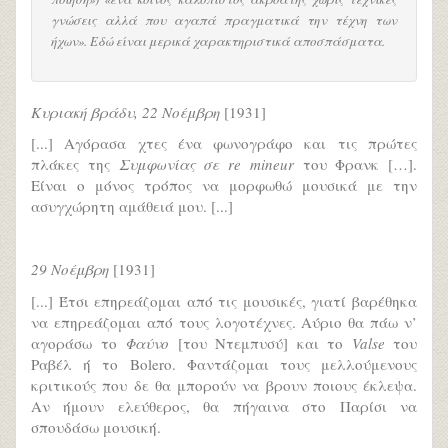
γνώσεις αλλά που αγαπά πραγματικά την τέχνη των
ήχων». Εδώ είναι μερικά χαρακτηριστικά αποσπάσματα.
Κυριακή βράδυ, 22 Νοέμβρη
[1931]
[...] Αγόρασα χτες ένα φωνογράφο και τις πρώτες
πλάκες της
Συμφωνίας σε re mineur
του Φρανκ […].
Είναι ο μόνος τρόπος να μορφωθώ μουσικά με την
ασυγχώρητη αμάθειά μου. [...]
29 Νοέμβρη
[1931]
[...] Έτσι επηρεάζομαι από τις μουσικές, γιατί βαρέθηκα
να επηρεάζομαι από τους λογοτέχνες. Αύριο θα πάω ν’
αγοράσω το
Φαύνο
[του Ντεμπυσύ] και το
Valse
του
Ραβέλ ή το Bolero. Φαντάζομαι τους μελλούμενους
κριτικούς που δε θα μπορούν να βρουν ποιους έκλεψα.
Αν ήμουν ελεύθερος, θα πήγαινα στο Παρίσι να
σπουδάσω μουσική.