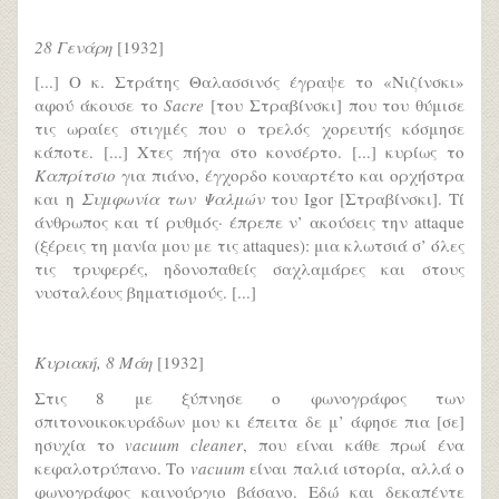
28 Γενάρη
[1932]
[...] Ο κ. Στράτης Θαλασσινός έγραψε το «Νιζίνσκι»
αφού άκουσε το
Sacre
[του Στραβίνσκι] που του θύμισε
τις ωραίες στιγμές που ο τρελός χορευτής κόσμησε
κάποτε. [...] Χτες πήγα στο κονσέρτο. [...] κυρίως το
Καπρίτσιο
για πιάνο, έγχορδο κουαρτέτο και ορχήστρα
και η
Συμφωνία των Ψαλμών
του Igor [Στραβίνσκι]. Τί
άνθρωπος και τί ρυθμός· έπρεπε ν’ ακούσεις την attaque
(ξέρεις τη μανία μου με τις attaques): μια κλωτσιά σ’ όλες
τις τρυφερές, ηδονοπαθείς σαχλαμάρες και στους
νυσταλέους βηματισμούς. [...]
Κυριακή, 8 Μάη
[1932]
Στις 8 με ξύπνησε ο φωνογράφος των
σπιτονοικοκυράδων μου κι έπειτα δε μ’ άφησε πια [σε]
ησυχία το
vacuum cleaner
, που είναι κάθε πρωί ένα
κεφαλοτρύπανο. Το
vacuum
είναι παλιά ιστορία, αλλά ο
φωνογράφος καινούργιο βάσανο. Εδώ και δεκαπέντε