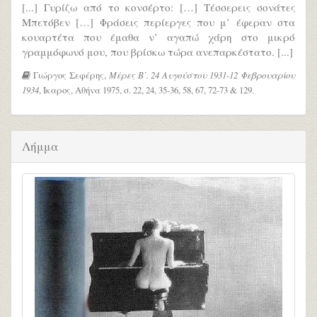
[...] Γυρίζω από το κονσέρτο: […] Τέσσερεις σονάτες
Μπετόβεν […] Φράσεις περίεργες που μ’ έφεραν στα
κουαρτέτα που έμαθα ν’ αγαπώ χάρη στο μικρό
γραμμόφωνό μου, που βρίσκω τώρα ανεπαρκέστατο. [...]
Γιώργος Σεφέρης,
Μέρες Β΄. 24 Αυγούστου 1931-12 Φεβρουαρίου
1934
, Ίκαρος, Αθήνα 1975, σ. 22, 24, 35-36, 58, 67, 72-73 & 129.
Λήμμα