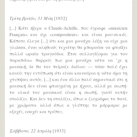
Τρίτη βράδυ, 31 Μάη
[1932]
[...] Κάτι ήξερε ο Claude-Achille, που έγραφε «musicien
Français» και όχι «compositeur»· και είναι μου-σι-κός.
Κάποτε έλεγα [...] ότι και μια μονάχα λέξη να είχε μια
γλώσσα, ένας αληθινός τεχνίτης θα μπορούσε να φτιάξει
πολλά ωραία τραγούδια. Έτσι συλλογίζομαι για τον
παραπάνω· θαρρείς πως μια μονάχα νότα να ’χε η
μουσική, δε θα τον πείραζε διόλου — τόσο πολύ έχει
κανείς την εντύπωση ότι είναι καινούρια η νότα άμα τη
χτυπήσει αυτός. [...] και ένα άλλο πολύ σημαντικό: ότι η
μουσική δεν είναι φτιαγμένη με ήχους, αλλά με σιωπή·
το υλικό του μουσικού είναι η σιωπή, γιατί αυτήν
στολίζει. Και δεν τη στολίζει, όπως ο ζωγράφος το πανί,
με χρώματα· αλλά όπως ο γλύπτης το μάρμαρο: με
εξοχές, εσοχές και τρύπες.
Σάββατο, 22 Απρίλη
[1933]