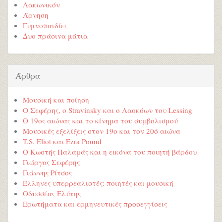
Λακωνικόν
Άρνηση
Γυμνοπαιδίες
Δυο πράσινα μάτια
Άρθρα
Μουσική και ποίηση
Ο Σεφέρης, ο Stravinsky και ο Λαοκόων του Lessing
Ο 19ος αιώνας και το κίνημα του συμβολισμού
Μουσικές εξελίξεις στον 19ο και τον 20ό αιώνα
T.S. Eliot και Ezra Pound
Ο Κωστής Παλαμάς και η εικόνα του ποιητή βάρδου
Γιώργος Σεφέρης
Γιάννης Ρίτσος
Έλληνες υπερρεαλιστές: ποιητές και μουσική
Οδυσσέας Ελύτης
Ερωτήματα και ερμηνευτικές προσεγγίσεις