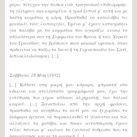
μέρες πέτυχαν την πλάκα ενός τραγουδιού επιθεώρησης·
τη γλείφουν σαν καραμέλα· η γριά ξυπνά μ’ αυτή και με
δαύτη κοιμάται η κόρη. Προσπαθώ να καταλάβω τις
μουσικές τους λειτουργίες. Εμένα μ’ έχουν καταγράψει
για παλαβό με τα κομμάτια που αγοράζω· εννοώ τα
απλούστερα σαν τη
Συμφωνία
του Φρανκ ή τους
Χορούς
του Γρανάδος: τα βρίσκουν
most unusual
(φυσικά, όταν
πρόκειται να παίξω το
Sacre
ή τη
Γυμνοπαιδία
του Σατί,
διπλοκλειδώνομαι). [...]
Σάββατο, 28 Μάη
[1932]
[...] Κάποτε στη μικρή μου κάμαρα, μπροστά στο
κόκκινο και ατελέστατο γραμμόφωνό μου, έχω την
εντύπωση πως είμαι κάποιος αλχημιστής του παλιού
καιρού. [...] Ξαναπιάνω από την αρχή φράσεις,
προσπαθώ να συνηθίσω το αυτί μου να ξεχωρίσει τα
διάφορα όργανα, να παρακολουθεί τί γίνουνται και πώς
αλλάζουν τα μοτίβα, και ποιαν ανταπόκριση έχουν
τέλος πάντων μ’ εκείνον το ζωντανό άνθρωπο που τα
δημιούργησε, και με τη μουσική. [...]