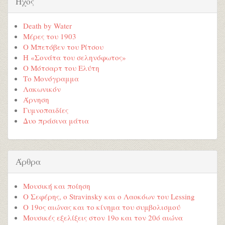
Ήχος
Death by Water
Μέρες του 1903
Ο Μπετόβεν του Ρίτσου
Η «Σονάτα του σεληνόφωτος»
Ο Μότσαρτ του Ελύτη
Το Μονόγραμμα
Λακωνικόν
Άρνηση
Γυμνοπαιδίες
Δυο πράσινα μάτια
Άρθρα
Μουσική και ποίηση
Ο Σεφέρης, ο Stravinsky και ο Λαοκόων του Lessing
Ο 19ος αιώνας και το κίνημα του συμβολισμού
Μουσικές εξελίξεις στον 19ο και τον 20ό αιώνα