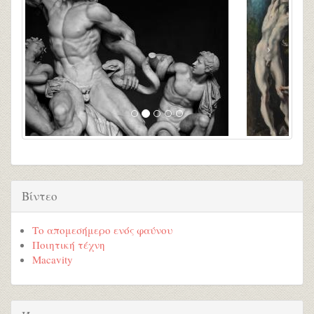
Βίντεο
Το απομεσήμερο ενός φαύνου
Ποιητική τέχνη
Macavity