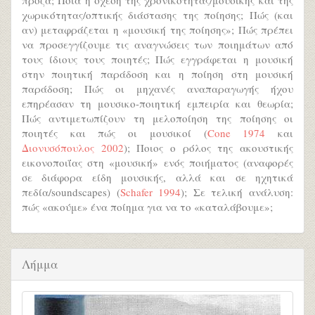
πρόζα; Ποια η σχέση της χρονικότητας/μουσικής και της
χωρικότητας/οπτικής διάστασης της ποίησης; Πώς (και
αν) μεταφράζεται η «μουσική της ποίησης»; Πώς πρέπει
να προσεγγίζουμε τις αναγνώσεις των ποιημάτων από
τους ίδιους τους ποιητές; Πώς εγγράφεται η μουσική
στην ποιητική παράδοση και η ποίηση στη μουσική
παράδοση; Πώς οι μηχανές αναπαραγωγής ήχου
επηρέασαν τη μουσικο-ποιητική εμπειρία και θεωρία;
Πώς αντιμετωπίζουν τη μελοποίηση της ποίησης οι
ποιητές και πώς οι μουσικοί (
Cone 1974
και
Διονυσόπουλος 2002
); Ποιος ο ρόλος της ακουστικής
εικονοποιΐας στη «μουσική» ενός ποιήματος (αναφορές
σε διάφορα είδη μουσικής, αλλά και σε ηχητικά
πεδία/soundscapes) (
Schafer 1994
); Σε τελική ανάλυση:
πώς «ακούμε» ένα ποίημα για να το «καταλάβουμε»;
Λήμμα