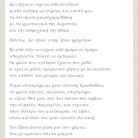
Δεν ξέρω αν έφυγα από συνέπεια
ή από ανάγκη να ξεφύγω τον εαυτό μου,
τη στενή και μικρόχαρη Ιθάκη
με τα χριστιανικά της σωματεία
και την ασφυχτική της ηθική.
Πάντως, δεν ήταν λύση· ήταν ημίμετρο.
Κι από τότε κυλιέμαι από δρόμο σε δρόμο
αποχτώντας πληγές κι εμπειρίες.
Οι φίλοι που αγάπησα έχουνε πια χαθεί
κι έμεινα μόνος τρέμοντας μήπως με δει κανένας
που κάποτε του μίλησα για ιδανικά…
Τώρα επιστρέφω με μιαν ύστατη προσπάθεια
να φανώ άψογος, ακέραιος, επιστρέφω
κι είμαι, Θεέ μου, σαν τον άσωτο που αφήνει
την αλητεία, πικραμένος, και γυρνάει
στον πατέρα τον καλόκαρδο, να ζήσει
στους κόλπους του μιαν ασωτία ιδιωτική.
Τον Ποσειδώνα μέσα μου τον φέρνω,
που με κρατάει πάντα μακριά·