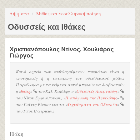
Λήμματα
Μύθος και νεοελληνική ποίηση
Οδυσσείς και Ιθάκες
Χριστιανόπουλος Ντίνος
,
Χουλιάρας
Γιώργος
Κοινό σημείο των ανθολογούμενων ποιημάτων είναι η
υπονόμευση ή η ανατροπή του οδυσσειακού μύθου.
Παράλληλα με τα κείμενα αυτά μπορούν να διαβαστούν
η «
Ιθάκη
»
του Κ.Π. Καβάφη, ο «
Οδυσσεύς Λαερτιάδης
»
του Νίκου Εγγονόπουλου, «
Η απόγνωση της Πηνελόπης
»
του Γιάννη Ρίτσου και τα «
Τεχνάσματα του Οδυσσέα
»
του Τίτου Πατρίκιου.
Ιθάκη