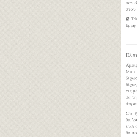
σαν 
στον 
Τάκ
Ερμής,
Ελπ
Άμοιρ
ίδιοι
δίχως
δίχως
τις μ
ώς τη
άπραγ
Στο ξ
θα ’ρ
έτσι 
θα πο