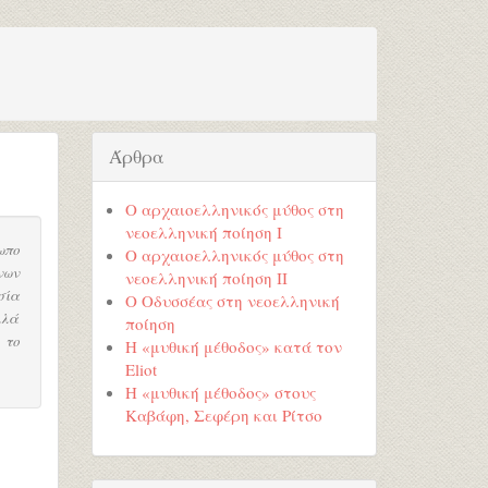
Άρθρα
Ο αρχαιοελληνικός μύθος στη
νεοελληνική ποίηση Ι
ωπο
Ο αρχαιοελληνικός μύθος στη
νων
νεοελληνική ποίηση ΙΙ
σία
Ο Οδυσσέας στη νεοελληνική
λλά
ποίηση
 το
Η «μυθική μέθοδος» κατά τον
Eliot
Η «μυθική μέθοδος» στους
Καβάφη, Σεφέρη και Ρίτσο