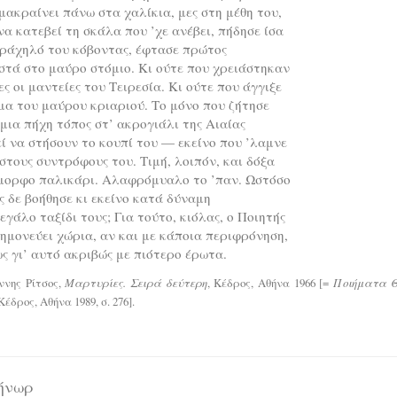
μακραίνει πάνω στα χαλίκια, μες στη μέθη του,
να κατεβεί τη σκάλα που ’χε ανέβει, πήδησε ίσα
τράχηλό του κόβοντας, έφτασε πρώτος
τά στο μαύρο στόμιο. Κι ούτε που χρειάστηκαν
ες οι μαντείες του Τειρεσία. Κι ούτε που άγγιξε
μα του μαύρου κριαριού. Το μόνο που ζήτησε
μια πήχη τόπος στ’ ακρογιάλι της Αιαίας
εί να στήσουν το κουπί του — εκείνο που ’λαμνε
στους συντρόφους του. Τιμή, λοιπόν, και δόξα
όμορφο παλικάρι. Αλαφρόμυαλο το ’παν. Ωστόσο
 δε βοήθησε κι εκείνο κατά δύναμη
εγάλο ταξίδι τους; Για τούτο, κιόλας, ο Ποιητής
ημονεύει χώρια, αν και με κάποια περιφρόνηση,
ως γι’ αυτό ακριβώς με πιότερο έρωτα.
ννης Ρίτσος,
Μαρτυρίες. Σειρά δεύτερη
, Κέδρος, Αθήνα 1966 [=
Ποιήματα Θ΄
 Κέδρος, Αθήνα 1989, σ. 276].
ήνωρ