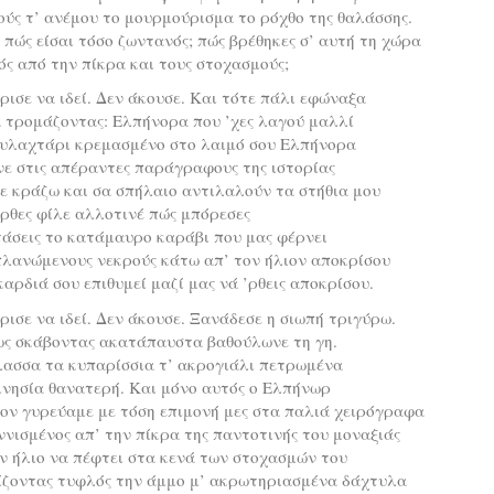
ούς τ’ ανέμου το μουρμούρισμα το ρόχθο της θαλάσσης.
πώς είσαι τόσο ζωντανός; πώς βρέθηκες σ’ αυτή τη χώρα
ς από την πίκρα και τους στοχασμούς;
ρισε να ιδεί. Δεν άκουσε. Και τότε πάλι εφώναξα
 τρομάζοντας: Ελπήνορα που ’χες λαγού μαλλί
φυλαχτάρι κρεμασμένο στο λαιμό σου Ελπήνορα
ε στις απέραντες παράγραφους της ιστορίας
ε κράζω και σα σπήλαιο αντιλαλούν τα στήθια μου
ρθες φίλε αλλοτινέ πώς μπόρεσες
άσεις το κατάμαυρο καράβι που μας φέρνει
πλανώμενους νεκρούς κάτω απ’ τον ήλιον αποκρίσου
καρδιά σου επιθυμεί μαζί μας νά ’ρθεις αποκρίσου.
ρισε να ιδεί. Δεν άκουσε. Ξανάδεσε η σιωπή τριγύρω.
ως σκάβοντας ακατάπαυστα βαθούλωνε τη γη.
λασσα τα κυπαρίσσια τ’ ακρογιάλι πετρωμένα
ινησία θανατερή. Και μόνο αυτός ο Ελπήνωρ
ον γυρεύαμε με τόση επιμονή μες στα παλιά χειρόγραφα
νισμένος απ’ την πίκρα της παντοτινής του μοναξιάς
ν ήλιο να πέφτει στα κενά των στοχασμών του
ίζοντας τυφλός την άμμο μ’ ακρωτηριασμένα δάχτυλα