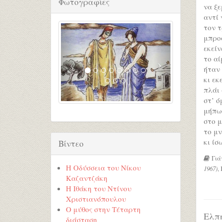
Φωτογραφίες
να ξε
αντί 
τον 
μπροσ
εκείν
το αί
ήταν 
κι εκ
πλάι 
στ’ 
μήπως
στο μ
το μν
κι ίσ
Βίντεο
Γιά
Η Οδύσσεια του Νίκου
1967)
,
Καζαντζάκη
Η Ιθάκη του Ντίνου
Χριστιανόπουλου
Ο μύθος στην Τέταρτη
Ελπ
διάσταση