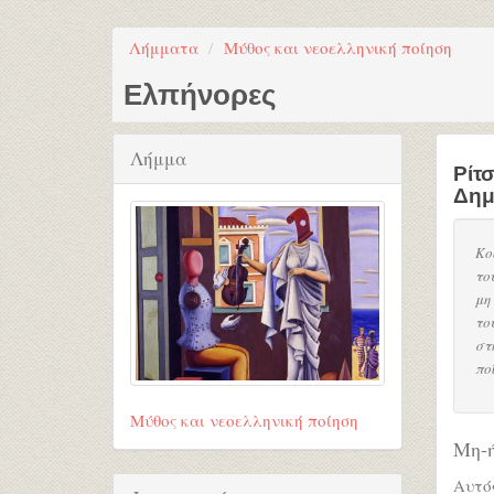
Λήμματα
Μύθος και νεοελληνική ποίηση
Ελπήνορες
Λήμμα
Ρίτ
Δημ
Κο
το
μη
το
στ
πο
Μύθος και νεοελληνική ποίηση
Μη-
Αυτός