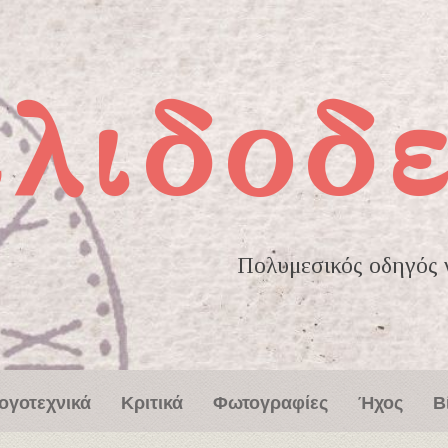
ελιδοδε
Πολυμεσικός οδηγός γ
ογοτεχνικά
Κριτικά
Φωτογραφίες
Ήχος
Β