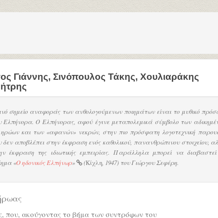
σος Γιάννης
,
Σινόπουλος Τάκης
,
Χουλιαράκης
ήτρης
ινό σημείο αναφοράς των ανθολογούμενων ποιημάτων είναι το μυθικό πρόσ
υ Ελπήνορα. Ο Ελπήνορας, αφού έγινε μεταπολεμικά σύμβολο των αδικημέ
 ηρώων και των «αφανών» νεκρών, στην πιο πρόσφατη λογοτεχνική παρου
υ δεν αποβλέπει στην έκφραση ενός καθολικού, πανανθρώπινου στοιχείου, α
ην έκφραση της ιδιωτικής εμπειρίας. Παράλληλα μπορεί να διαβαστεί
ίημα «
Ο ηδονικός Ελπήνωρ
»
(
Κίχλη
, 1947) του Γιώργου Σεφέρη.
ήρωας
, που, ακούγοντας το βήμα των συντρόφων του