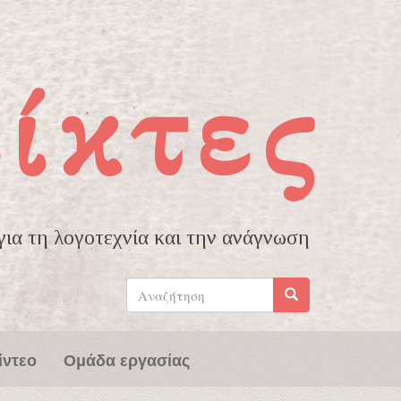
ίκτες
ια τη λογοτεχνία και την ανάγνωση
Φόρμα
αναζήτησης
Αναζήτηση
ίντεο
Ομάδα εργασίας