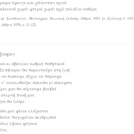
όραμα έφευγε και χάνονταν αργά
αδειανό χωρίς φτερά χωρίς ηχώ γαλάζιο αιθέρα.
ης Σινόπουλος,
Μεταίχμιο
, Ιδιωτική έκδοση, Αθήνα 1951 [=
Συλλογή Ι (1951
 Αθήνα 1976, σ. 11-12].
ήνορες
οι κι άβουλοι νωθροί παθητικοί
 Ελπήνορες θα πορευτούμε στη ζωή
 να δώσουμε δίχως να πάρουμε
 ν’ αναλωθούμε άσκοπα κι άσκεφτα
έρες μας θα σέρνουμε βουβοί
 στερνή πνοή μας
οι θα ζούμε.
όδι μας φίλοι ελάχιστοι
θούνε παγωμένοι σκυθρωποί
όπως ζήσαν φύγανε
ύνε.