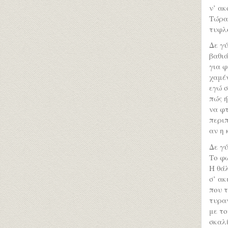
ν’ ακ
Τώρα 
τυφλό
Δε γύ
βαθιά
για 
χαμέν
εγώ σ
πώς ή
να φτ
περι
αν η 
Δε γύ
Το φ
Η θά
σ’ ακ
που τ
τυραν
με το
σκαλ