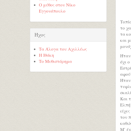
Ο μύθος στον Νίκο
Εγγονόπουλο
Τοπί
το χα
τα κ
Ήχος
και μ
μονά
Τα Άλογα του Αχιλλέως
Η Ιθάκη
Ήταν 
Το Μυθιστόρημα
όχι ο
Εστρ
αφού 
Ήταν
τυφλό
σκαλ
Και 
Ελπήν
είχες
τον π
καθώς
Μ’ έν