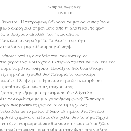
Ἐλπῆνορ, πῶς ἦλθες ...
ΟΜΗΡΟΣ
ο θανάτου. Η πετρωμένη θάλασσα τα μαύρα κυπαρίσσια
μηλό ακρογιάλι ρημαγμένο από τ’ αλάτι και το φως
ούφια βράχια ο αδυσώπητος ήλιος απάνω
ήτε κύλισμα νερού μήτε πουλιού φτερούγα
χα απέραντη αρυτίδωτη πηχτή σιγή.
κάποιος από τη συνοδεία που τον αντίκρισε
 πιο γέροντας: Κοιτάχτε ο Ελπήνωρ πρέπει να ’ναι εκείνος.
ίψαμε τα μάτια γρήγορα. Παράξενο πώς θυμηθήκαμε
είχε η μνήμη ξεραθεί σαν ποταμιά το καλοκαίρι.
 αυτός ο Ελπήνωρ πράγματι στα μαύρα κυπαρίσσια
ς από τον ήλιο και τους στοχασμούς
ίζοντας την άμμο μ’ ακρωτηριασμένα δάχτυλα.
τότε τον εφώναξα με μια χαρούμενη φωνή: Ελπήνορα
ορα πώς βρέθηκες ξάφνου σ’ αυτή τη χώρα;
 τελειώσει με το μαύρο σίδερο μπηγμένο στα πλευρά
ερσινό χειμώνα κι είδαμε στα χείλη σου το αίμα πηχτό
 εστέγνωνε η καρδιά σου δίπλα στου σκαρμού το ξύλο.
α κουπί σπασμένο σε φυτέψαμε στην άκρη του γιαλού