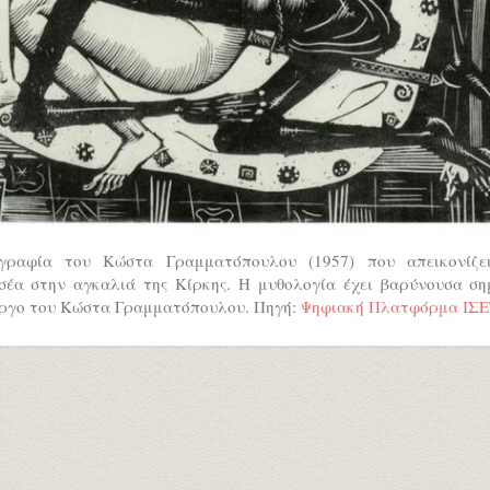
γραφία του Κώστα Γραμματόπουλου (1957) που απεικονίζε
σέα στην αγκαλιά της Κίρκης. Η μυθολογία έχει βαρύνουσα ση
έργο του Κώστα Γραμματόπουλου. Πηγή:
Ψηφιακή Πλατφόρμα ΙΣΕ