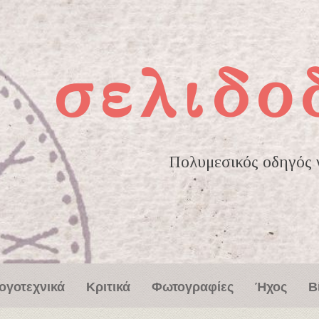
σελιδο
Πολυμεσικός οδηγός γ
ογοτεχνικά
Κριτικά
Φωτογραφίες
Ήχος
Β