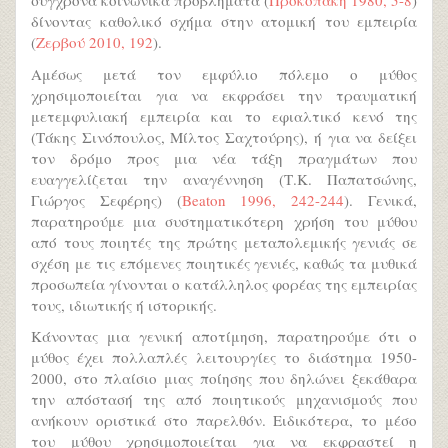
σύγχρονα κοινωνικά προβλήματα (
Προκοπάκη 1980, 5-8
)
δίνοντας καθολικό σχήμα στην ατομική του εμπειρία
(
Ζερβού 2010, 192
).
Αμέσως μετά τον εμφύλιο πόλεμο ο μύθος
χρησιμοποιείται για να εκφράσει την τραυματική
μετεμφυλιακή εμπειρία και το εφιαλτικό κενό της
(Τάκης Σινόπουλος, Μίλτος Σαχτούρης), ή για να δείξει
τον δρόμο προς μια νέα τάξη πραγμάτων που
ευαγγελίζεται την αναγέννηση (Τ.Κ. Παπατσώνης,
Γιώργος Σεφέρης) (
Beaton 1996, 242-244
). Γενικά,
παρατηρούμε μια συστηματικότερη χρήση του μύθου
από τους ποιητές της πρώτης μεταπολεμικής γενιάς σε
σχέση με τις επόμενες ποιητικές γενιές, καθώς τα μυθικά
προσωπεία γίνονται ο κατάλληλος φορέας της εμπειρίας
τους, ιδιωτικής ή ιστορικής.
Κάνοντας μια γενική αποτίμηση, παρατηρούμε ότι ο
μύθος έχει πολλαπλές λειτουργίες το διάστημα 1950-
2000, στο πλαίσιο μιας ποίησης που δηλώνει ξεκάθαρα
την απόστασή της από ποιητικούς μηχανισμούς που
ανήκουν οριστικά στο παρελθόν. Ειδικότερα, το μέσο
του μύθου χρησιμοποιείται για να εκφραστεί η