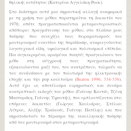
θηλυκής οντότητας (Κατερίνα Αγγελάκη-Ρουκ).
Στο διάστημα αυτό μια σημαντική αλλαγή αναφορικά
με τη χρήση του μύθου παρατηρείται τη δεκαετία του
1970, οπότε πραγματοποιούνται μεταμοντερνιστικές
απόπειρες πραγμάτευσης του μύθου, στο πλαίσιο μιας
ποίησης που συνεχίζει τους πειραματισμούς του
μοντερνισμού εναντίον της παράδοσης, αναμειγνύοντας
λογοτεχνικά είδη, υφολογικά και πολιτισμικά επίπεδα.
Πιο συγκεκριμένα, ορισμένοι ποιητές προσγειώνουν τον
μύθο στη σύγχρονή τους πραγματικότητα,
εξοικειώνονται μαζί του, τον ανατρέπουν, τολμούν να
τον συνδυάσουν με τον πολιτισμό της ηλεκτρονικής
εποχής και την pop κουλτούρα (
Beaton 1996, 334-336
).
Αυτό έχει ως αποτέλεσμα ευρηματικές και συνάμα
ανατρεπτικές εκδοχές του μύθου (Γιάννης Κοντός, Τζένη
Μαστοράκη, Γιάννης Υφαντής), που εμπλουτίζονται στις
επόμενες δεκαετίες (Γιώργος Χουλιάρας, Στέλιος
Λύτρας, Αλέξης Τραϊανός, Γιάννης Πατίλης) και που
σηματοδοτούν το πέρασμα της νεοελληνικής ποίησης
από τον μοντερνισμό στον μεταμοντερνισμό.