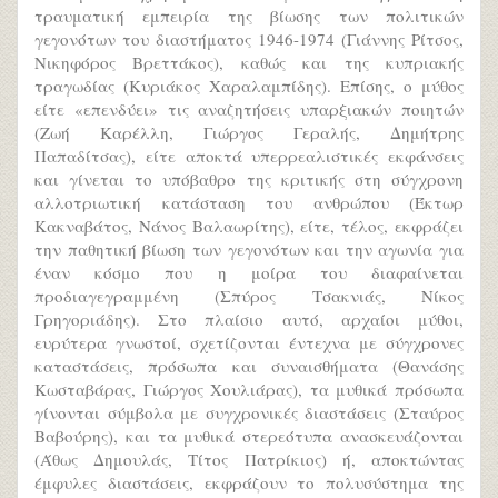
τραυματική εμπειρία της βίωσης των πολιτικών
γεγονότων του διαστήματος 1946-1974 (Γιάννης Ρίτσος,
Νικηφόρος Βρεττάκος), καθώς και της κυπριακής
τραγωδίας (Κυριάκος Χαραλαμπίδης). Επίσης, ο μύθος
είτε «επενδύει» τις αναζητήσεις υπαρξιακών ποιητών
(Ζωή Καρέλλη, Γιώργος Γεραλής, Δημήτρης
Παπαδίτσας), είτε αποκτά υπερρεαλιστικές εκφάνσεις
και γίνεται το υπόβαθρο της κριτικής στη σύγχρονη
αλλοτριωτική κατάσταση του ανθρώπου (Έκτωρ
Κακναβάτος, Νάνος Βαλαωρίτης), είτε, τέλος, εκφράζει
την παθητική βίωση των γεγονότων και την αγωνία για
έναν κόσμο που η μοίρα του διαφαίνεται
προδιαγεγραμμένη (Σπύρος Τσακνιάς, Νίκος
Γρηγοριάδης). Στο πλαίσιο αυτό, αρχαίοι μύθοι,
ευρύτερα γνωστοί, σχετίζονται έντεχνα με σύγχρονες
καταστάσεις, πρόσωπα και συναισθήματα (Θανάσης
Κωσταβάρας, Γιώργος Χουλιάρας), τα μυθικά πρόσωπα
γίνονται σύμβολα με συγχρονικές διαστάσεις (Σταύρος
Βαβούρης), και τα μυθικά στερεότυπα ανασκευάζονται
(Άθως Δημουλάς, Τίτος Πατρίκιος) ή, αποκτώντας
έμφυλες διαστάσεις, εκφράζουν το πολυσύστημα της