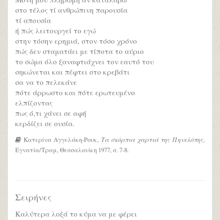
στο τέλος τί ανθρώπινη παρουσία
τί απουσία
ή πώς λειτουργεί το εγώ
στην τόσην ερημιά, στον τόσο χρόνο
πώς δεν σταματάει με τίποτα το αύριο
το σώμα όλο ξαναφτιάχνει τον εαυτό του
σηκώνεται και πέφτει στο κρεβάτι
σα να το πελεκάνε
πότε άρρωστο και πότε ερωτευμένο
ελπίζοντας
πως ό,τι χάνει σε αφή
κερδίζει σε ουσία.
Κατερίνα Αγγελάκη-Ρουκ,
Τα σκόρπια χαρτιά της Πηνελόπης
,
Εγνατία/Τραμ, Θεσσαλονίκη 1977, σ. 7-8.
Σειρήνες
Καλύτερα λοξά το κύμα να με φέρει