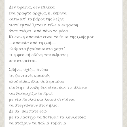
Δεν ύφαινα, δεν έπλεκα
ένα γραφτό άρχιζα, κι έσβηνα
κάτω απ’ το βάρος της λέξης
γιατί εμποδίζεται η τέλεια έκφραση
όταν πιέζετ’ από πόνο το μέσα.
Κι ενώ η απουσία είναι το θέμα της ζωής μου
—απουσία από τη ζωή—
κλάματα βγαίνουν στο χαρτί
κι η φυσική οδύνη του σώματος
που στερείται.
Σβήνω, σχίζω, πνίγω
τις ζωντανές κραυγές
«πού είσαι, έλα, σε περιμένω
ετούτη η άνοιξη δεν είναι σαν τις άλλες»
και ξαναρχίζω το πρωί
με νέα πουλιά και λευκά σεντόνια
να στεγνώνουν στον ήλιο.
Δε θα ’σαι ποτέ εδώ
με το λάστιχο να ποτίζεις τα λουλούδια
να στάζουν τα παλιά ταβάνια