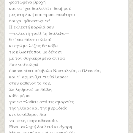
φορτωμένα βροχή
και να ’χει διαλυθεί η δική μου
μες στη δική σου προσωπικότητα
ήσυχα, φθινοπωρινά…
Η εκλεκτή καρδιά σου
—εκλεκτή γιατί τη διάλεξα—
θα ’ναι πάντα αλλού
κι εγώ με λέξεις θα κόβω
τις κλωστές που με δένουν
με τον συγκεκριμένο άντρα
που νοσταλγώ
όσο να γίνει σύμβολο Νοσταλγίας ο Οδυσσέας
και ν’ αρμενίζει τις θάλασσες
στου καθενός το νου.
Σε λησμονώ με πάθος
κάθε μέρα
για να πλυθείς από τις αμαρτίες
της γλύκας και της μυρωδιάς
κι ολοκάθαρος πια
να μπεις στην αθανασία.
Είναι σκληρή δουλειά κι άχαρη.
Μόνη μου πληρωμή αν καταλάβω