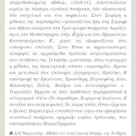
απομυθοποιημένη «Ιθάκη» (1910-11). Αποτυπώνεται
κυρίως σε τέσσερα ιλιαδικά ποιήματα, δύο οδυσσειακά,
δύο αισχυλικά και ένα σοφόκλειο. Στον Σεφέρη η
μέθοδος της παρασημίας εγκαινιάζεται ήδη στη
Στροφή
και σβήνει αδιόρατα στα
Τρία κρυφά ποιήματα
. Ακμάζει
όμως στο
Μυθιστόρημα
, στην
Κίχλη
και στο
Ημερολόγιο
Καταστρώματος Β΄
, χωρίς να εξαφανίζεται στις
ενδιάμεσες επιλογές. Στον Ρίτσο οι σημαντικότερες
αναφορές σε αρχαιόμυθα πρότυπα συγκεντρώνονται
στις συνθέσεις της
Τέταρτης Διάστασης
, όπου κυριαρχεί
η μέθοδος της προκλητικής κάποτε ετεροσημίας. Άμεσα
και μετωπικά στις επώνυμες (
Αγαμέμνων
,
Ορέστης
,
Η
επιστροφή της Ιφιγένειας
,
Χρυσόθεμη
,
Περσεφόνη
,
Αίας
,
Φιλοκτήτης
,
Ελένη
,
Φαίδρα
και αυτονομημένος ο
Τειρεσίας
). Έμμεσα σε όσες διαθέτουν περιφραστικό ή
αλληγορικό τίτλο (
Το παράθυρο
,
Χειμερινή διαύγεια, Η
σονάτα του σεληνόφωτος
,
Το νεκρό σπίτι
,
Όταν έρχεται
ο Ξένος
). Παράλληλα εντοπίζονται γύρω στα εβδομήντα
συνοπτικά ποιήματα, ομηρικής κυρίως έμπνευσης, που
επονομάστηκαν
Μικρά Ομηρικά
.
Δ.Ν. Μαρωνίτης, «Μύθος και νεοελληνική ποίηση», εφ.
Το Βήμα
,