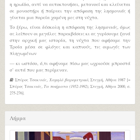
η ηρωίδα, αντί να αυτοκτονήσει, μετανοεί και κλείνεται
σε μοναστήρι ή παίρνει την απόφαση της λησμονιάς ή
γίνεται μια πορεία χαμένη μες στη νύχτα.
Το ξέρω, είναι δύσκολη η απόφαση της λησμονιάς, όμως
ας λείπουν οι μεγάλες παρεκβάσεις κι ας γυρίσουμε ξανά
στην αρχική μας ιστορία, τη νύχτα που αφήσαμε την
Τροία μέσα σε φλόγες και καπνούς, τις οιμωγές των
πληγωμένων
— κι ωστόσο, ό,τι αφήναμε πίσω μας ωχριούσε μπροστά
σ’ αυτά που μας περίμεναν.
Σπύρος Τσακνιάς,
Χαμηλό βαρομετρικό
, Στιγμή, Αθήνα 1987 [=
Σπύρος Τσακνιάς,
Τα ποιήματα (1952-1992)
, Στιγμή, Αθήνα 2000, σ.
275-276].
Λήμμα