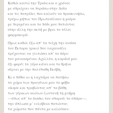
Καθώς κοιτώ την Τροία και ο χρόνος
με σπρώχνει να περάσω στην Ασία
και τις πατρίδες που καλούν να προσκυνήσω,
τρέμω μήπως του Πρωτεσίλαου η μοίρα
με περιμένει και το πόδι μου πατώντας
στην άλλη την ακτή με βρει το τέλος
φαρμακερό.
Όμως καθώς έξω απ’ τα τείχη την ανάσα
του Έκτορα γρικώ που λαχανιάζει
τρέχοντας να γλιτώσει απ’ το δόρυ
του μανιασμένου Αχιλλέα, η καρδιά μου
έξι φορές το γύρο κάνει και το θρήνο
σέρνει με την πολύπαθη Εκάβη.
Κι ο πόθος κι η λαχτάρα να πατήσω
το χώμα των προγόνων μου το φόβο
νίκησε και τραβώντας απ’ τα βάθη
των γέρικων αιώνων ζωντανή τη μνήμη
—όπως απ’ το δισάκι του σποριάς το σπόρο—,
την άπλωσα μ’ ευλάβεια πατώντας
τα χώματα που πάντα με καλούσαν.