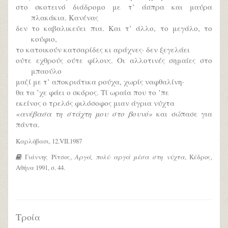
στο σκοτεινό διάδρομο με τ’ άσπρα και μαύρα
πλακάκια. Κανένας
δεν το καβαλικεύει πια. Και τ’ άλλο, το μεγάλο, το
κούφιο,
το κατοικούν κατσαρίδες κι αράχνες· δεν ξεγελάει
ούτε εχθρούς ούτε φίλους. Οι αλλοτινές σημαίες στο
μπαούλο
μαζί με τ’ αποκριάτικα ρούχα, χωρίς ναφθαλίνη·
θα τα ’χε φάει ο σκόρος. Τί ωραία που το ’πε
εκείνος ο τρελός φιλόσοφος μιαν άγρια νύχτα
«ανέβασα τη στάχτη μου στο βουνό»
και σώπασε για
πάντα.
Καρλόβασι, 12.VII.1987
Γιάννης Ρίτσος,
Αργά, πολύ αργά μέσα στη νύχτα
, Κέδρος,
Αθήνα 1991, σ. 44.
Τροία