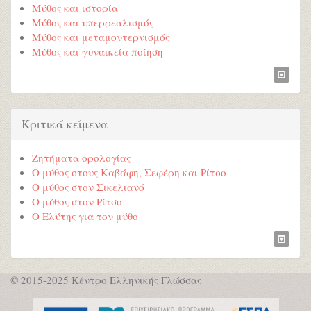
Μύθος και ιστορία
Μύθος και υπερρεαλισμός
Μύθος και μεταμοντερνισμός
Μύθος και γυναικεία ποίηση
Κριτικά κείμενα
Ζητήματα ορολογίας
Ο μύθος στους Καβάφη, Σεφέρη και Ρίτσο
Ο μύθος στον Σικελιανό
Ο μύθος στον Ρίτσο
Ο Ελύτης για τον μύθο
© 2015-2025 Κέντρο Ελληνικής Γλώσσας