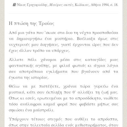
Νίκος Γρηγοριάδης,
Μαύρες ακτές
, Κώδικας, Αθήνα 1994, σ. 18.
Η πτώση της Τροίας
Από μια γάτα που ’σκισε στα δυο τη νύχτα προσπαθούσα
να δημιουργήσω ένα μυστήριο. Βούλιαξα όμως στις
νυχτερινές μου διηγήσεις, γιατί έρχονται ώρες που δεν
έχεις άλλον τρόπο να υπάρχεις.
Άλλοτε πάλι χάνομαι μέσα στις καταιγίδες μιας
φανταστικής αγάπης, με φιλιά φωτιάς κι άγρια λόγια
σαν αποτρόπαια εγκλήματα που βγαίνουν από τα
έγκατα της ιστορίας.
Θέλω να με πιστέψετε, χρόνια τώρα γυρεύω ένα
μυστικό, κάτι σαν έκπληξη που θ’ αλλάξει τη ζωή μας.
Όπως κι εσείς, ερωτευμένοι με το απροσδόκητο, νιώθετε
τόσο ανάλαφροι καμιά φορά που φοβάστε μήπως σας
σηκώσει ένα μαϊστράλι.
Υπάρχουν τέτοιες στιγμές που ανθίζει το απρόοπτο,
όπως στην τελευταία σελίδα ενός μυθιστορήματος, όταν