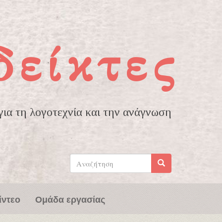
δείκτες
ια τη λογοτεχνία και την ανάγνωση
Φόρμα
αναζήτησης
Αναζήτηση
ίντεο
Ομάδα εργασίας