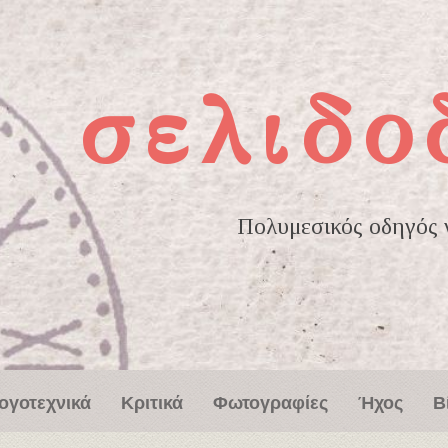
σελιδο
Πολυμεσικός οδηγός γ
ογοτεχνικά
Κριτικά
Φωτογραφίες
Ήχος
Β