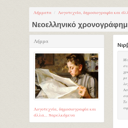
Λήμματα
Λογοτεχνία, δημοσιογραφία και άλ
Νεοελληνικό χρονογράφη
Λήμμα
Νιρ
Μα
συ
χρ
με
λο
Ασ
σα
Το
αφ
Λογοτεχνία, δημοσιογραφία και
άλλα... παρελκόμενα