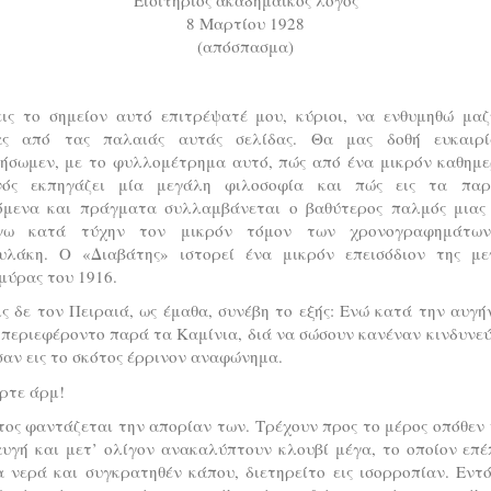
8 Μαρτίου 1928
(απόσπασμα)
εις το σημείον αυτό επιτρέψατέ μου, κύριοι, να ενθυμηθώ μαζ
ας από τας παλαιάς αυτάς σελίδας. Θα μας δοθή ευκαιρ
μήσωμεν, με το φυλλομέτρημα αυτό, πώς από ένα μικρόν καθημε
νός εκπηγάζει μία μεγάλη φιλοσοφία και πώς εις τα παρ
όμενα και πράγματα συλλαμβάνεται ο βαθύτερος παλμός μιας 
γω κατά τύχην τον μικρόν τόμον των χρονογραφημάτω
υλάκη. Ο «Διαβάτης» ιστορεί ένα μικρόν επεισόδιον της με
μύρας του 1916.
Εις δε τον Πειραιά, ως έμαθα, συνέβη το εξής: Ενώ κατά την αυγή
 περιεφέροντο παρά τα Καμίνια, διά να σώσουν κανέναν κινδυνε
αν εις το σκότος έρρινον αναφώνημα.
ρτε άρμ!
ος φαντάζεται την απορίαν των. Τρέχουν προς το μέρος οπόθεν
αυγή και μετ’ ολίγον ανακαλύπτουν κλουβί μέγα, το οποίον επέ
α νερά και συγκρατηθέν κάπου, διετηρείτο εις ισορροπίαν. Εντ