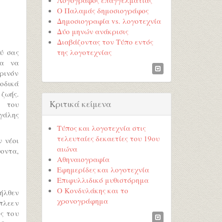
Ο Παλαμάς δημοσιογράφος
Δημοσιογραφία vs. λογοτεχνία
Δύο μηνών ανάκρισις
Διαβάζοντας τον Τύπο εντός
ύ σας
της λογοτεχνίας
ία να
ρινόν
οδικά
ζωής.
Κριτικά κείμενα
ν του
γάλης
Τύπος και λογοτεχνία στις
τελευταίες δεκαετίες του 19ου
ν νέοι
αιώνα
ύοντα,
Αθηναιογραφία
Εφημερίδες και λογοτεχνία
Επιφυλλιδικό μυθιστόρημα
Ο Κονδυλάκης και το
 ήλθεν
χρονογράφημα
πλεεν
ός του