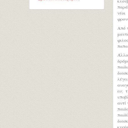
κλουβ
παρά
νέοι
φρονι
Από 
μαντ
φιλο
παπα
Άλλοτ
δρόμ
παιδ
διασκ
λέγει
αναγκ
εις 
υποβλ
αντί 
παιδε
παιδ
διασκ
κυρί