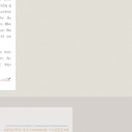
είψη η
ζωνται
ών. Αι
ών. Θα
λος θα
τί να
α του
ος. Ας
ς την
είο
.