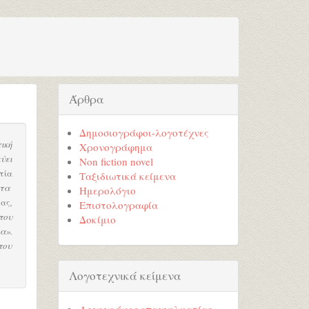
Άρθρα
Δημοσιογράφοι-λογοτέχνες
ική
Χρονογράφημα
ύει
Non fiction novel
τία
Ταξιδιωτικά κείμενα
στα
Ημερολόγιο
μας
,
Επιστολογραφία
του
Δοκίμιο
α».
του
Λογοτεχνικά κείμενα
Λογογράφος επαγγελματίας