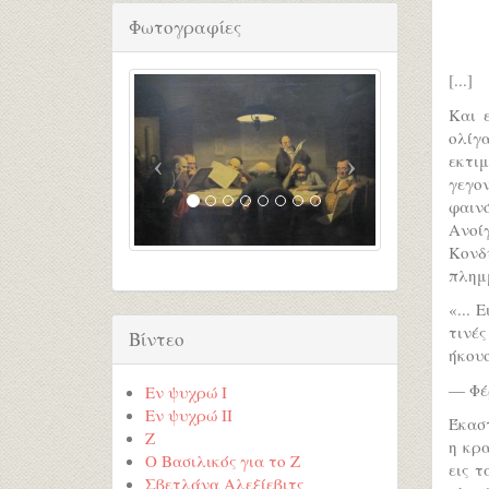
Φωτογραφίες
[...]
Και 
ολίγ
εκτι
γεγο
φαιν
Ανοί
Κονδ
πλημ
«... 
τινές
Βίντεο
ήκουσ
— Φέ
Εν ψυχρώ I
Εν ψυχρώ ΙΙ
Έκαστ
Ζ
η κρ
Ο Βασιλικός για το Ζ
εις τ
Σβετλάνα Αλεξίεβιτς