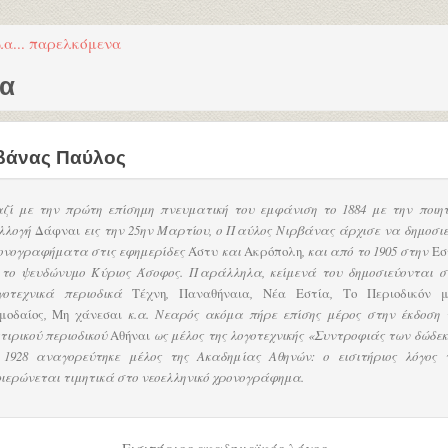
λα... παρελκόμενα
μα
βάνας Παύλος
ζί με την πρώτη επίσημη πνευματική του εμφάνιση το 1884 με την ποιητ
λλογή
Δάφναι
εις την 25ην Μαρτίου, ο Παύλος Νιρβάνας άρχισε να δημοσιε
ονογραφήματα στις εφημερίδες
Άστυ
και
Ακρόπολη
, και από το 1905 στην
Εσ
 το ψευδώνυμο Κύριος Άσοφος. Παράλληλα, κείμενά του δημοσιεύονται 
γοτεχνικά περιοδικά
Τέχνη
,
Παναθήναια
,
Νέα Εστία
,
Το Περιοδικόν 
μοδαίος
,
Μη χάνεσαι
κ.α. Νεαρός ακόμα πήρε επίσης μέρος στην έκδοση 
τιρικού περιοδικού
Αθήναι
ως μέλος της λογοτεχνικής «Συντροφιάς των δώδεκ
 1928 αναγορεύτηκε μέλος της Ακαδημίας Αθηνών: ο εισιτήριος λόγος 
ιερώνεται τιμητικά στο νεοελληνικό χρονογράφημα.
Εισιτήριος ακαδημαϊκός λόγος