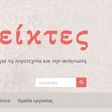
είκτες
ια τη λογοτεχνία και την ανάγνωση
Φόρμα
αναζήτησης
Αναζήτηση
ίντεο
Ομάδα εργασίας