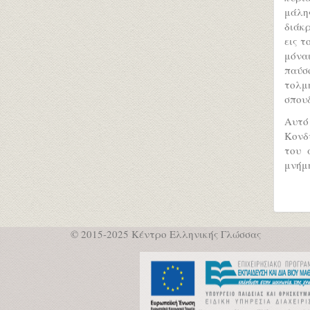
μάλης
διάκρ
εις τ
μόναι
παύσο
τολμ
σπουδ
Αυτό
Κονδυ
του 
μνήμη
© 2015-2025 Κέντρο Ελληνικής Γλώσσας