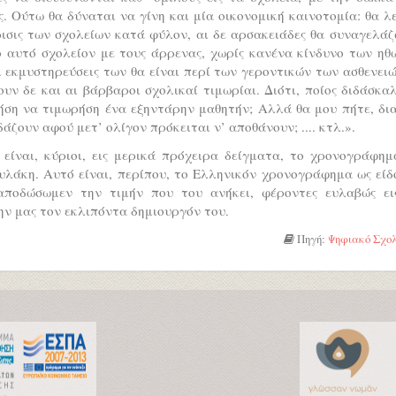
. Ούτω θα δύναται να γίνη και μία οικονομική καινοτομία: θα λ
ισις των σχολείων κατά φύλον, αι δε αρσακειάδες θα συναγελά
ο αυτό σχολείον με τους άρρενας, χωρίς κανένα κίνδυνο των ηθ
 εκμυστηρεύσεις των θα είναι περί των γεροντικών των ασθενει
υν δε και αι βάρβαροι σχολικαί τιμωρίαι. Διότι, ποίος διδάσκα
ήση να τιμωρήση ένα εξηντάρην μαθητήν; Αλλά θα μου πήτε, δια
άζουν αφού μετ’ ολίγον πρόκειται ν’ αποθάνουν; .... κτλ.».
 είναι, κύριοι, εις μερικά πρόχειρα δείγματα, το χρονογράφημ
λάκη. Αυτό είναι, περίπου, το Ελληνικόν χρονογράφημα ως είδ
αποδώσωμεν την τιμήν που του ανήκει, φέροντες ευλαβώς ει
ν μας τον εκλιπόντα δημιουργόν του.
Πηγή:
Ψηφιακό Σχολ