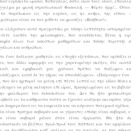
ιού ευρίσκετο ωραίος παπαγάλος, όστις ιδών τους νέους, επανέλ
γγελμα με φωνή στρατιωτικού Φασουλή. — Φέρτε άρμ!... Όταν 
 το παρέδωκαν εις την κυρίαν, εις ην ανήκε, της είπαν.
μώτερον είναι να τον μάθετε να φωνάζει: «Βοήθεια!»
το ελάχιστον αυτό πραγματάκι με τόσην λεπτότητα ιστορημένον
εύετε λοιπόν την φιλοσοφίαν, που αναδίδεται; Είναι η ειρ
σοφία όλων των ασκόπων μαθημάτων και πάσης περιττής σ
γάλων και ανθρώπων.
ε ένας διάλογος μαθητών, εις εποχήν εξετάσεων, που αρπάζει ε
ον, του δίδει αφορμήν εις την χαριτωμένην σκέψιν, ότι «κατά
ικούς και εφηβικούς μας χρόνους πρέπει να παίζωμεν κ
εδάζωμεν, κατά δε το γήρας να σπουδάζωμεν». «Παίρνομεν ένα 
, που δεν ημπορεί να μείνη επί πέντε λεπτά εις την ιδίαν θέσιν 
άζομεν να μένη ακίνητον επί ώρας, προσηλωμένον εις το βιβλίο
την φαλάκραν του διδασκάλου του. Δεν θα ήτο φυσικώτερ
ηθούν εις τα καθήκοντα ταύτα οι έχοντες ανάγκην ακινησίας γέρ
να διημερεύουν εις τα καφενεία και να κάμνουν πολεμικά σχέδια;
ία είναι πράγμα σοβαρόν και οι γέροντες επίσης είναι σοβαροί, 
ία είναι σοβαρά μόνον όταν είναι άρρωστα. Θα ήτο δ
εδαστικόν να βλέπεις πρωί-πρωί τους πάππους και τας ομηλίκο
ας να διευθύνωνται καθ’ ομίλους εις τα σχολεία, με την σάκκα