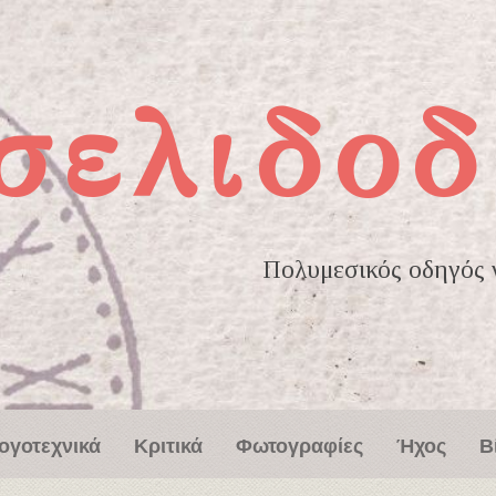
σελιδοδ
Πολυμεσικός οδηγός γ
ογοτεχνικά
Κριτικά
Φωτογραφίες
Ήχος
Β