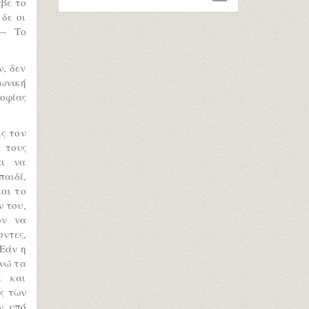
αβε το
δε οι
 — Το
, δεν
ωνική
οφίας
ις τον
 τους
αι να
παιδί,
και το
ν του,
ον να
οντες,
 Εάν η
ενώ τα
ε και
υς των
ν υπό