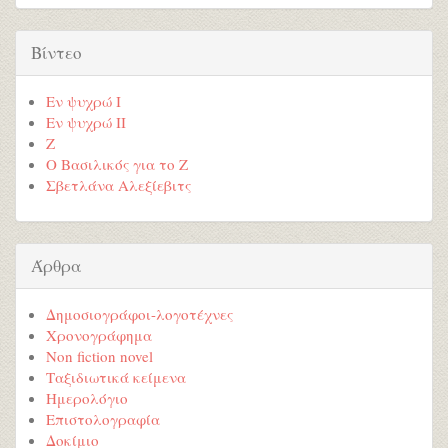
Βίντεο
Εν ψυχρώ I
Εν ψυχρώ ΙΙ
Ζ
Ο Βασιλικός για το Ζ
Σβετλάνα Αλεξίεβιτς
Άρθρα
Δημοσιογράφοι-λογοτέχνες
Χρονογράφημα
Non fiction novel
Ταξιδιωτικά κείμενα
Ημερολόγιο
Επιστολογραφία
Δοκίμιο