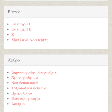
Βίντεο
Εν ψυχρώ I
Εν ψυχρώ ΙΙ
Ζ
Σβετλάνα Αλεξίεβιτς
Άρθρα
Δημοσιογράφοι-λογοτέχνες
Χρονογράφημα
Non fiction novel
Ταξιδιωτικά κείμενα
Ημερολόγιο
Επιστολογραφία
Δοκίμιο