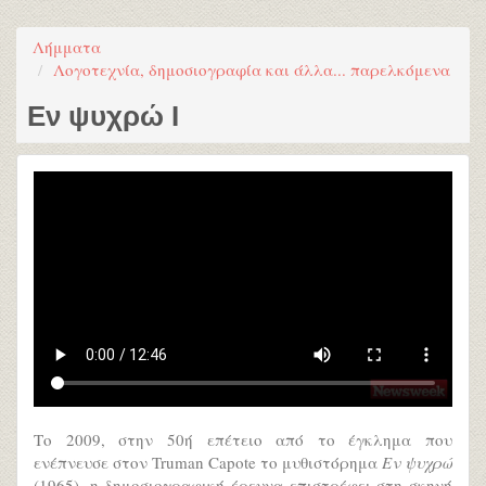
Λήμματα
Λογοτεχνία, δημοσιογραφία και άλλα... παρελκόμενα
Εν ψυχρώ I
Το 2009, στην 50ή επέτειο από το έγκλημα που
ενέπνευσε στον Truman Capote το μυθιστόρημα
Εν ψυχρώ
(1965), η δημοσιογραφική έρευνα επιστρέφει στη σκηνή