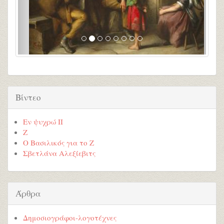
Βίντεο
Εν ψυχρώ ΙΙ
Ζ
Ο Βασιλικός για το Ζ
Σβετλάνα Αλεξίεβιτς
Άρθρα
Δημοσιογράφοι-λογοτέχνες