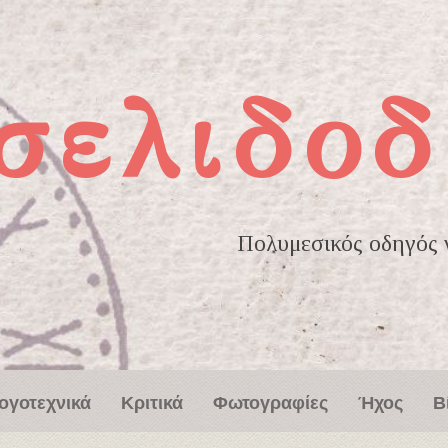
σελιδοδ
Πολυμεσικός οδηγός γ
ογοτεχνικά
Κριτικά
Φωτογραφίες
Ήχος
Β