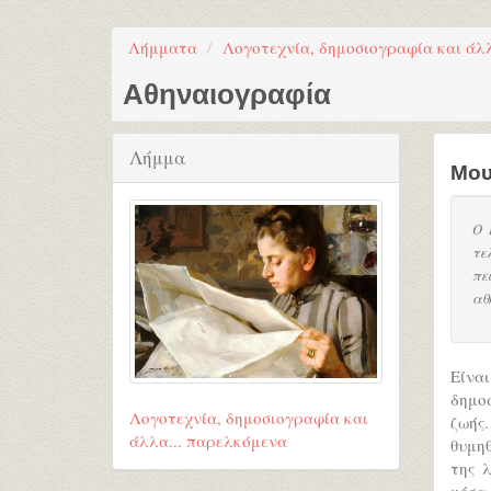
Λήμματα
Λογοτεχνία, δημοσιογραφία και άλ
Αθηναιογραφία
Λήμμα
Μου
Ο 
τε
πε
αθ
Είνα
δημοσ
Λογοτεχνία, δημοσιογραφία και
ζωής
άλλα... παρελκόμενα
θυμη
της 
μέσα