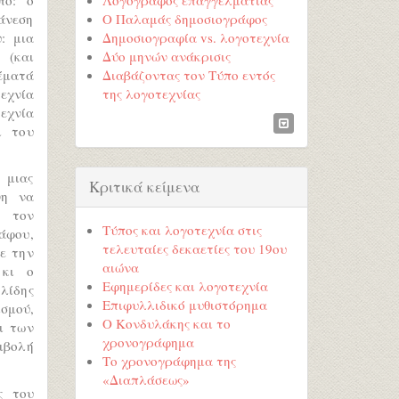
 άνεση
Ο Παλαμάς δημοσιογράφος
: μια
Δημοσιογραφία vs. λογοτεχνία
 (και
Δύο μηνών ανάκρισις
θέματά
Διαβάζοντας τον Τύπο εντός
τεχνία
της λογοτεχνίας
εχνία
ι του
 μιας
Κριτικά κείμενα
νη να
ε τον
Τύπος και λογοτεχνία στις
άφου,
τελευταίες δεκαετίες του 19ου
ε την
αιώνα
 κι ο
Εφημερίδες και λογοτεχνία
λίδης
Επιφυλλιδικό μυθιστόρημα
σμού,
Ο Κονδυλάκης και το
ι των
χρονογράφημα
μβολή
Το χρονογράφημα της
«Διαπλάσεως»
ς του