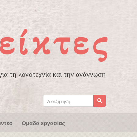
είκτες
ια τη λογοτεχνία και την ανάγνωση
Φόρμα
αναζήτησης
Αναζήτηση
ίντεο
Ομάδα εργασίας