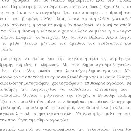
τερ. Περιπατητής των αθηναϊκών δρόμων (flâneur), έχει όλη την
αρατηρεί και να καταγράφει ό,τι του προσφέρει η όρασή του
ατική και βιωμένη σχέση όπου, όταν το παρελθόν χρειασθεί
ζεται πάντοτε), η ατομική μνήμη θα προσθέσει και αυτή τα απο
Στα 1933 η Ειρήνη η Αθηναία είχε κάθε λόγο να μιλάει για «λογο
Τύπου». Εφήμερη λογοτεχνία; Όχι πάντοτε βέβαια. Αλλά λογοτ
 το μέσο γίνεται μήνυμα του άμεσου, του ευσύνοπτου κα
οφυούς.
 μπορούμε να δούμε και την αθηναιογραφία ως παράγωγο
δρομης πορείας ή ώσμωσης. Με τον δημοσιογράφο-λογοτέχ
αίνει ένα είδος σωσία του λογοτέχνη-δημοσιογράφου. Μ
αιογράφο να αποτελεί το αρμονικό ισοδύναμο του κωμειδυλλιογρ
ράφου-διηγηματογράφου, χρονογράφου ή επιθεωρησιογράφου. Μ
νοποίηση της λογοτεχνίας να καθίσταται επιτακτική όσο
ρωπαϊσμός. Ουσιώδης μάρτυρας της εποχής, ο Βλάσσης Γαβριη
άζει την ποικιλία όχι μόνο των διαφόρων ρευμάτων (λαογραφι
υραλισμού, σοσιαλισμού, φεμινισμού, νιτσεϊσμού κλπ.) αλλά κα
λογικοπολιτικών αμφιταλαντεύσεων. Υπογραμμίζω μόνο τη συ
την προώθηση της αθηναιογραφίας.
ματικά, αρκετά αθηναιογραφήματα της τελευταίας δεκαετία