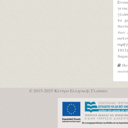
Εννο
γενικ
γλώσσ
το μ
παντ
των 
αστυ
αφήγ
191
παρα
Παν
αιώνα
© 2015-2025 Κέντρο Ελληνικής Γλώσσας