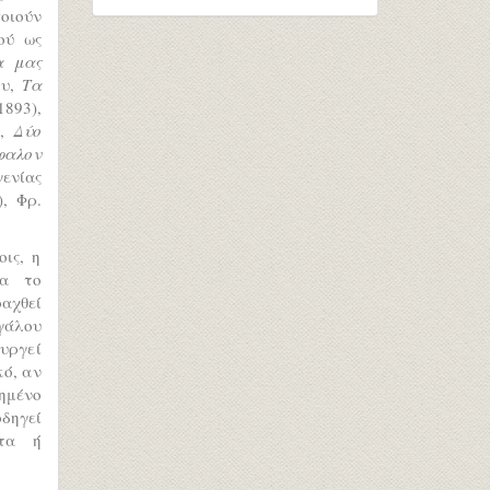
οιούν
ού ως
α μας
ου,
Τα
893),
υ,
Δύο
φαλον
ενίας
, Φρ.
ις, η
γα το
αχθεί
γάλου
υργεί
κό, αν
ημένο
οδηγεί
ητα ή