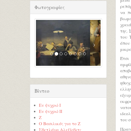
ρεπόρ
Φωτογραφίες
να π
βιωμ
χρειά
της. 
του 
όπου
μικρ
Έτσι
αμφί
αποβ
αθην
ηθογ
ελλη
Βίντεο
εξευ
εκφρ
Εν ψυχρώ I
νατο
Εν ψυχρώ ΙΙ
ιδεο
Ζ
του σ
Ο Βασιλικός για το Ζ
Πραγ
Σβετλάνα Αλεξίεβιτς