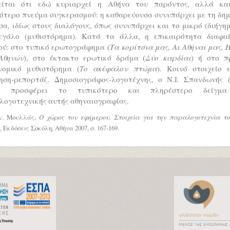
είται ότι εδώ κυριαρχεί η Αθήνα του παρόντος, αλλά κα
ότερο πνεύμα συγκερασμού: η καθαρεύουσα συνυπάρχει με τη δη
α, ιδίως στους διαλόγους, όπως συνυπάρχει και το μικρό (διήγη
εγάλο (μυθιστόρημα). Κατά τα άλλα, η επικαιρότητα διαφαί
ού: στο τυπικό ερωτογράφημα (
Τα κορίτσια μας
,
Αι Αθήναι μας
,
Η
Αθηνών
), στο έκτακτο ερωτικό δράμα (
Δύο καρδίαι
) ή στο π
νομικό μυθιστόρημα (
Το ακέφαλον πτώμα
). Κοινό στοιχείο 
ηση-ρεπορτάζ. Δημοσιογράφος-λογοτέχνης, ο Ν.Ι. Σπανδωνής (
3) προσφέρει το τυπικότερο και πληρέστερο δείγμα
λογοτεχνικής αυτής αθηναιογραφίας.
. Μουλλάς,
Ο χώρος του εφήμερου
. Στοιχεία για την παραλογοτεχνία το
, Εκδόσεις Σοκόλη, Αθήνα 2007, σ. 167-169.