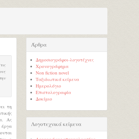
Άρθρα
Δημοσιογράφοι-λογοτέχνες
τις
Χρονογράφημα
ους
Non fiction novel
την
Ταξιδιωτικά κείμενα
Ημερολόγιο
Επιστολογραφία
Δοκίμιο
ει τη
ατικής
α. Ας
Λογοτεχνικά κείμενα
 έργα
ονται
πο: ο
Λογογράφος επαγγελματίας