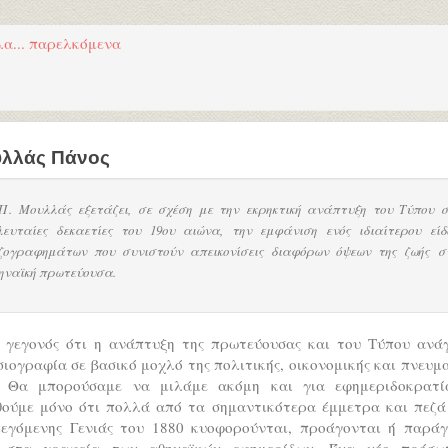
λα... παρελκόμενα
λλάς Πάνος
Π. Μουλλάς εξετάζει, σε σχέση με την εκρηκτική ανάπτυξη του Τύπου σ
λευταίες δεκαετίες του 19ου αιώνα, την εμφάνιση ενός ιδιαίτερου είδ
ζογραφημάτων που συνιστούν απεικονίσεις διαφόρων όψεων της ζωής σ
ηναϊκή πρωτεύουσα.
ι γεγονός ότι η ανάπτυξη της πρωτεύουσας και του Τύπου ανάγ
ιογραφία σε βασικό μοχλό της πολιτικής, οικονομικής και πνευμ
. Θα μπορούσαμε να μιλάμε ακόμη και για εφημεριδοκρατί
θούμε μόνο ότι πολλά από τα σημαντικότερα έμμετρα και πεζά
λεγόμενης Γενιάς του 1880 κυοφορούνται, προάγονται ή παράγ
 στα γραφεία των αθηναϊκών εφημερίδων. Ένα νέο πρόσω