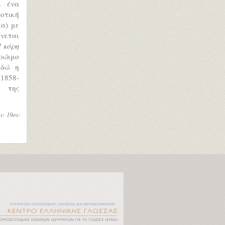
ι ένα
μοτική
μα) με
νεται
 κόρη
ρώιμο
εδώ η
1858-
 της
υ 19ου