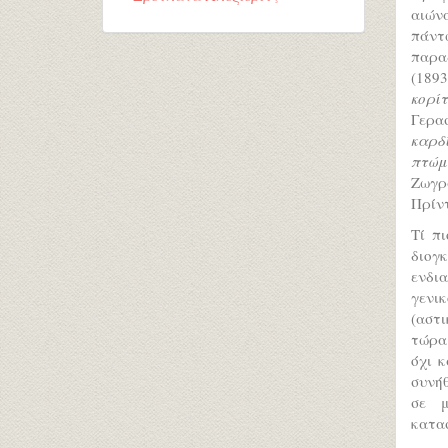
αιών
πάντ
παρα
(189
κορί
Γερα
καρδ
πτώμ
Ζωγρ
Πρίν
Τί π
διογ
ενδι
γενι
(αστ
τώρα 
όχι 
συνήθ
σε μ
κατα