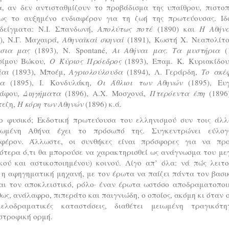
α, αν δεν αντισταθμίζουν το προβάδισμα της υπαίθρου, πιστοπ
ως το αυξημένο ενδιαφέρον για τη ζωή της πρωτεύουσας. Ιδ
δείγματα: Ν.Ι. Σπανδωνή,
Απολύτως ποτέ
(1890) και
Η Αθήν
3), Ν.Γ. Μαχαιρά,
Αθηναϊκαί σκηναί
(1891), Κωστή Χ. Νεαπολίτ
τσια μας
(1893), N. Spontané,
Αι Αθήναι μας
.
Τα μυστήρια
(1
σίμου Βώκου,
Ο Κύριος Πρόεδρος
(1893), Επαμ. Κ. Κυριακίδο
ίαι
(1893), Μποέμ,
Αγριολούλουδα
(1894), Λ. Γεράρδη,
Το ακέ
α
(1895), Ι. Κονδυλάκη,
Οι Άθλιοι των Αθηνών
(1895), Ευγ
άφου,
Διηγήματα
(1896), Α.Χ. Μοσχονά,
Πτερόεντα έπη
(1896)
τεζη,
Η κόρη των Αθηνών
(1896) κ.ά.
ιο φυσικό; Εκδοτική πρωτεύουσα του ελληνισμού συν τοις άλλο
κωμένη Αθήνα έχει το πρόσωπό της. Συγκεντρώνει εύλο
αφέρον. Άλλωστε, οι συνθήκες είναι πρόσφορες για να προ
κότερα ό,τι θα μπορούσε να χαρακτηρισθεί ως ανάγνωσμα του με
ικού και αστικοποιημένου) κοινού. Λίγο απ’ όλα: νά πώς λειτο
η αφηγηματική μηχανή, με τον έρωτα να παίζει πάντα τον βασι
και τον αποκλειστικό, ρόλο· έναν έρωτα ωστόσο αποδραματοποι
ως, ανάλαφρο, πιπεράτο και παιγνιώδη, ο οποίος, ακόμη κι όταν 
ελοδραματικές καταστάσεις, διαθέτει μειωμένη τραγικότ
στροφική ορμή.