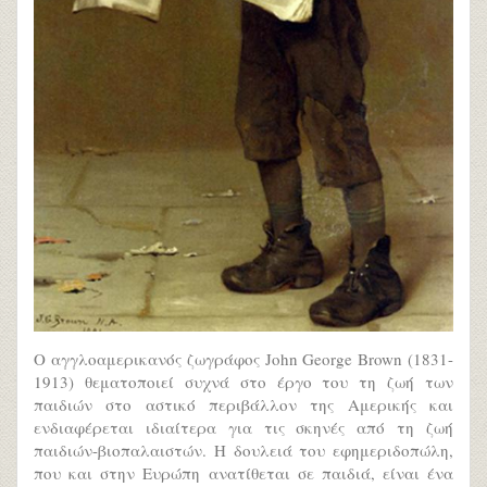
Ο αγγλοαμερικανός ζωγράφος John George Brown (1831-
1913) θεματοποιεί συχνά στο έργο του τη ζωή των
παιδιών στο αστικό περιβάλλον της Αμερικής και
ενδιαφέρεται ιδιαίτερα για τις σκηνές από τη ζωή
παιδιών-βιοπαλαιστών. Η δουλειά του εφημεριδοπώλη,
που και στην Ευρώπη ανατίθεται σε παιδιά, είναι ένα