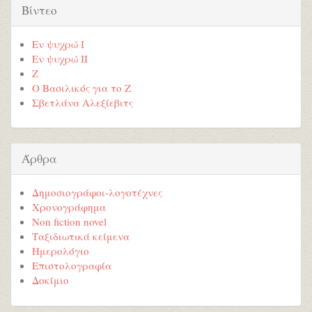
Βίντεο
Εν ψυχρώ I
Εν ψυχρώ ΙΙ
Ζ
Ο Βασιλικός για το Ζ
Σβετλάνα Αλεξίεβιτς
Άρθρα
Δημοσιογράφοι-λογοτέχνες
Χρονογράφημα
Non fiction novel
Ταξιδιωτικά κείμενα
Ημερολόγιο
Επιστολογραφία
Δοκίμιο